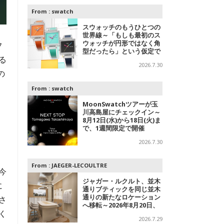
From :
swatch
スウォッチのもうひとつの
世界線～「もしも最初のス
ウォッチが円形ではなく角
フ
型だったら」という仮定で
る
追及されたコレクション
2026.7.30
の
間
From :
swatch
MoonSwatchツアーが玉
川高島屋にチェックイン～
8月12日(水)から18日(火)ま
で、1週間限定で開催
2026.7.30
す
From :
JAEGER-LECOULTRE
今
ジャガー・ルクルト、並木
に
通りブティックを同じ並木
通りの新たなロケーション
さ
へ移転～2026年8月20日、
く
フラッグシップブティック
2026.7.29
をオープン