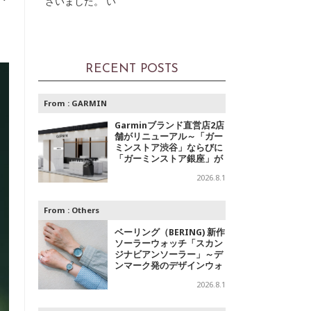
ざいました。 い
RECENT POSTS
From :
GARMIN
Garminブランド直営店2店
舗がリニューアル～「ガー
ミンストア渋谷」ならびに
「ガーミンストア銀座」が
移転オープン
2026.8.1
From :
Others
ベーリング（BERING) 新作
ソーラーウォッチ「スカン
ジナビアンソーラー」～デ
ンマーク発のデザインウォ
ッチブランドからの「アイ
2026.8.1
スブルー」コレクション