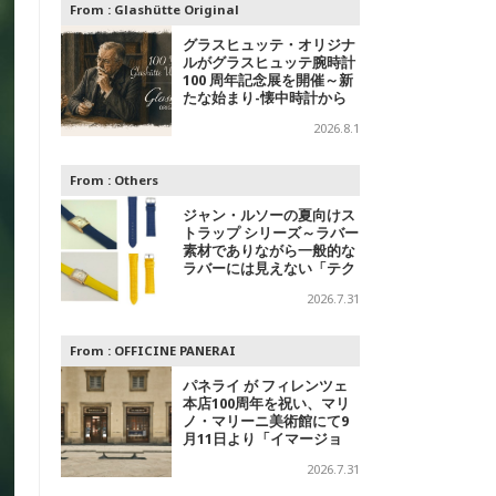
From :
Glashütte Original
グラスヒュッテ・オリジナ
ルがグラスヒュッテ腕時計
100 周年記念展を開催～新
たな始まり-懐中時計から
腕時計へ
2026.8.1
From :
Others
ジャン・ルソーの夏向けス
トラップ シリーズ～ラバー
素材でありながら一般的な
ラバーには見えない「テク
スチャードラバー」
2026.7.31
From :
OFFICINE PANERAI
パネライ が フィレンツェ
本店100周年を祝い、マリ
ノ・マリーニ美術館にて9
月11日より「イマージョ
ン」パネライ ブランド エ
2026.7.31
キシビションを開催