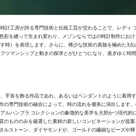
る時計工房が誇る専門技術と伝統工芸が交わることで、レディ 
色彩を纏って生まれ変わり、メゾンならではの時計制作におけ
ぎだす時）を表現します。さらに、稀少な技術の真髄を極めた3点
ラフツマンシップと動きの探求とがひとつになり、過ぎゆく時
は、手首を飾る作品であれ、あるいはペンダントのように着用
作の専門技術の融合によって、時の流れを優美に演出します。
やアルハンブラ コレクションの象徴的な美学を大胆かつ現代的
質のもののみを厳選した素材の新しいコンビネーションが提案
タルストーン、ダイヤモンドが、ゴールドの繊細なビーズや輝