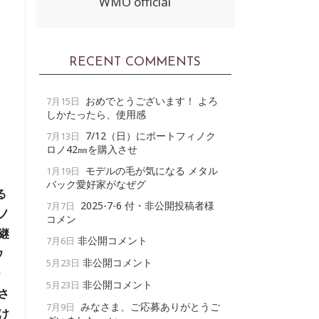
WMO official
RECENT COMMENTS
おめでとうございます！ よろ
7月15日
しかたったら、使用感
7/12（日）にポートフィノク
7月13日
ロノ42㎜を購入させ
モデルの毛が気になる メタル
1月19日
バック愛好家がなぜグ
る
2025-7-6 付・非公開投稿者様
7月7日
ノ
コメン
継
非公開コメント
7月6日
ウ
非公開コメント
5月23日
ー
非公開コメント
5月23日
さ
みなさま、ご応募ありがとうご
7月9日
け