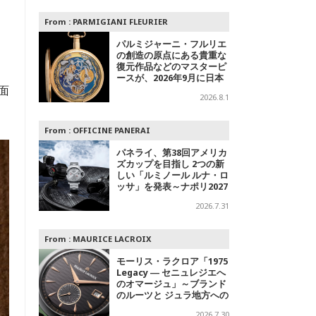
From :
PARMIGIANI FLEURIER
パルミジャーニ・フルリエ
の創造の原点にある貴重な
復元作品などのマスターピ
ースが、2026年9月に日本
面
で初めて特別公開
2026.8.1
From :
OFFICINE PANERAI
パネライ、第38回アメリカ
ズカップを目指し 2つの新
しい「ルミノール ルナ・ロ
ッサ」を発表～ナポリ2027
への
2026.7.31
From :
MAURICE LACROIX
モーリス・ラクロア「1975
Legacy ― セニュレジエへ
のオマージュ」～ブランド
のルーツと ジュラ地方への
敬意を込めた500本限定モ
2026.7.30