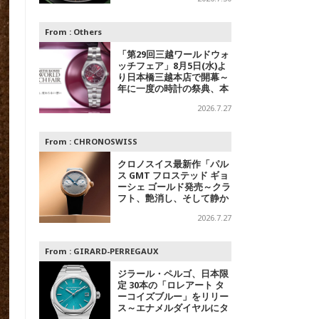
デル
From :
Others
「第29回三越ワールドウォ
ッチフェア」8月5日(水)よ
り日本橋三越本店で開幕～
年に一度の時計の祭典、本
館1階 中央ホールでスペシ
2026.7.27
ャルエキシビジョンも
From :
CHRONOSWISS
クロノスイス最新作「パル
ス GMT フロステッド ギョ
ーシェ ゴールド発売～クラ
フト、艶消し、そして静か
なる主張
2026.7.27
From :
GIRARD-PERREGAUX
ジラール・ペルゴ、日本限
定 30本の「ロレアート タ
ーコイズブルー」をリリー
ス～エナメルダイヤルにタ