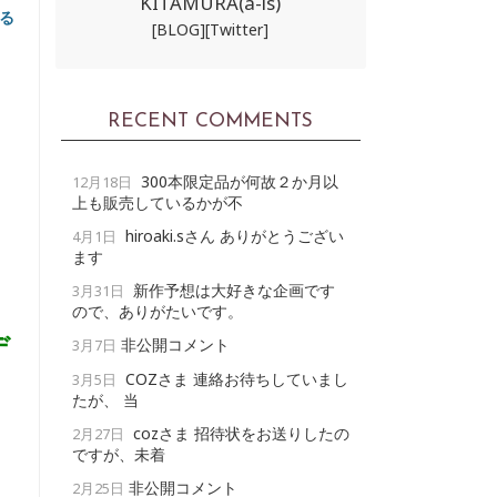
KITAMURA(a-ls)
る
[BLOG]
[Twitter]
RECENT COMMENTS
300本限定品が何故２か月以
12月18日
上も販売しているかが不
hiroaki.sさん ありがとうござい
4月1日
ます
新作予想は大好きな企画です
3月31日
ので、ありがたいです。
デ
非公開コメント
3月7日
COZさま 連絡お待ちしていまし
3月5日
たが、 当
cozさま 招待状をお送りしたの
2月27日
ですが、未着
非公開コメント
2月25日