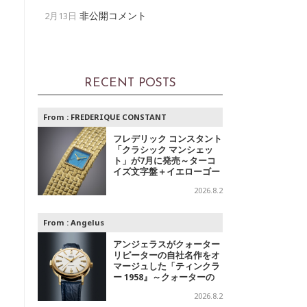
非公開コメント
2月13日
RECENT POSTS
From :
FREDERIQUE CONSTANT
フレデリック コンスタント
「クラシック マンシェッ
ト」が7月に発売～ターコ
イズ文字盤＋イエローゴー
ルドと、ミントグリーン文
2026.8.2
字盤＋スチールの2モデル
From :
Angelus
アンジェラスがクォーター
リピーターの自社名作をオ
マージュした「ティンクラ
ー 1958』～クォーターの
響き
2026.8.2