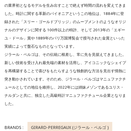
の業界初となるモデルを生み出すことで絶えず時間の流れを変えてきま
した。時計に関する革新のパイオニアというこの地位は、1884年に登
録された「スリー・ゴールドブリッジ」のムーブメントのようなオリジ
ナルのデザインに関する 100件以上の特許、そして 2013年の「エギー
ユ・ドール」賞や 1889年のパリ万国博覧会で授与された金賞といった
実績によって盤石なものとなっています。
ジラール・ペルゴは、その伝統に根差し、常に先を見据えてきました。
新しい技術を受け入れ最先端の素材を活用し、アイコニックなシェイプ
を再構築することで喜びをもたらすような独創的な方法を見出す情熱に
突き動かされています。そのため、ジラール・ペルゴはマニュファクチ
ュールとしての地位を維持し、2022年には姉妹メゾンであるユリス・
ナルダンと共に、独立した高級時計マニュファクチュール企業となりま
した。
BRANDS :
GIRARD-PERREGAUX (ジラール・ペルゴ )