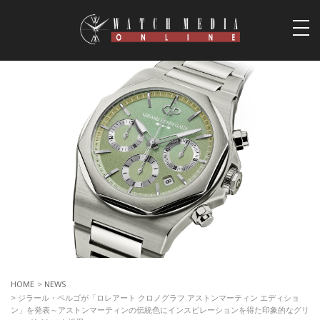
togg
navi
HOME
>
NEWS
> ジラール・ペルゴが「ロレアート クロノグラフ アストンマーティン エディショ
ン」を発表～アストンマーティンの伝統色にインスピレーションを得た印象的なグリ