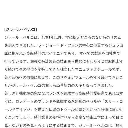
[ジラール・ペルゴ]
ジラール・ペルゴは、1791年以降、常に捉えどころのない時のリズム
を刻んできました。ラ・ショー・ド・フォンの中心に位置するジュラ山
脈に抱かれた高級時計のパイオニアであり、 すべての製造を自社内で
行っています。類稀な時計製造の技術を何世代にもわたり２世紀以上守
り続けてその地位を堅持してきた独立したマニュファクチュールです。
美と芸術への情熱に加えて、このサヴォアフェールを守り続けてきたこ
とがジラール・ペルゴの変わらぬ革新力のカギとなってきました。
美しさと機能性の完璧なバランスを追求する高級時計愛好家であればす
ぐに、ロレアートのブランドを象徴する八角形のベゼルや「スリー・ゴ
ールドブリッジ」を備えた伝説のトゥールビヨンといった特徴に目が行
くことでしょう。時計業界の基準作りから高度な精密工学によって目に
見えないものを見えるようにする技術まで、ジラール・ペルゴは、数々