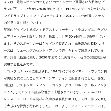
ィンは、電動スポーツカーおよび のラインナップ展開という明確なプ
ランの下、 2025年から2030 年にかけて、PHEVおよび BEVを含むブレ
ンドドライブトレイン アプローチによる内燃エンジンの代替システム
の開発に取り組んでいます。
英国のゲイドンを拠点とするアストンマーティン・ラゴンダは、ラグジ
ュアリー・カーを設計、製造、輸出し、世界 50ヶ国以上で販売してい
ます。そのスポーツカーはゲイドンで製造され、高級SUVの DBX シリ
ーズは、ウェールズのセント・アサンで誇りをもって製造されていま
す。計画は軌道に乗り、2030 年までには実質ネットゼロの製造施設が
実現する見込みです。
ラゴンダは 1899年に創設され、1947年にデイヴィマッド・ブラウン卿
が両社を買収したことでアストンマーティンと統合されました。現在、
同社は、アストンマーティン・ラゴンダ・グローバル・ホールディング
ス plcとしてロンドン証券取引所に上場されています。 2020年にロー
レンス・ストロールが同社の取締役会会長に就任し、それに伴って新し
く大規模な投資が行われました。これにより、アストンマーティンは、