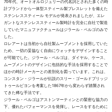
70年代、オートオルロジュリーの代名詞とされた多くの時
計ブランドから一体型スティール製ブレスレットを備えた
ステンレススティール モデルが発表されましたが、エレ
ガントなステンレススティール製時計を完全に自社で製造
していたマニュファクチュールはジラール・ペルゴのみで
した。
ロレアートは当初から自社製ムーブメントを採用していた
ため、一切の妥協なく自由にウォッチをデザインすること
が可能でした。ジラール・ペルゴは、ダイヤル、ケース、
ムーブメントのデザインに包括的な手法を採用することで
ほかの時計メーカーとの差別化を図っています。これは、
コンスタン・ジラールが伝説のスリー・ゴールドブリッジ
トゥールビヨンを考案した1867年から変わらず踏襲され
てきた稀な手法です。
ジラール・ペルゴはアストンマーティンとの緊密な協力の
下、優れたパフォーマンスを発揮し、レースをするために