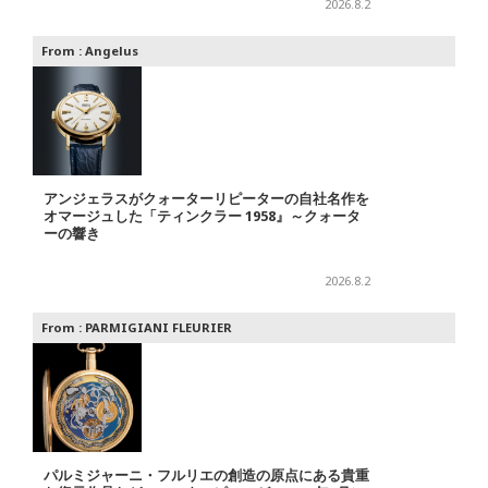
2026.8.2
From :
Angelus
アンジェラスがクォーターリピーターの自社名作を
オマージュした「ティンクラー 1958』～クォータ
ーの響き
2026.8.2
From :
PARMIGIANI FLEURIER
パルミジャーニ・フルリエの創造の原点にある貴重