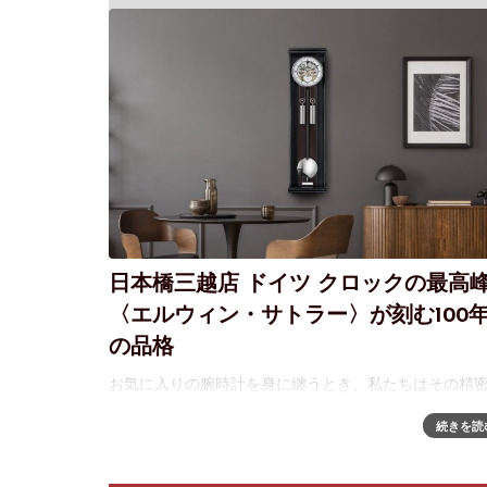
日本橋三越店 ドイツ クロックの最高
〈エルウィン・サトラー〉が刻む100
の品格
お気に入りの腕時計を身に纏うとき、私たちはその精
鼓動を肌で感じ、自らのリズムを整えます。しかし、
続きを読
情熱の視点を「生活空間そのもの」へと広げたとき、
いというキャンバスに究極の知性と安らぎを描き出す
が現れます。それが、ドイツ・ミュ