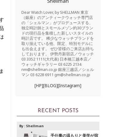
Shellman
Dear Watch Lover, by SHELLMAN 東京
（銀座）のアンティークウォッチ専門店
す
の「シェルマン」がプロデュースする、
品
独立時計師とスモールメゾン約30ブラン
ドの現行品を集積した新しいスタイルの
は
時計店です。 稀少なウォッチブランドを
取り揃えている他、限定、特別モデルに
も出会えます。 ぜひ皆様のご来店お待ち
しております。 伊勢丹新宿店／ウォッチ
03 3352 1111(大代表) 日本橋三越本店／
ウォッチギャラリー 03 6225 2134
nm@shellman.co.jp 銀座三越店／シェル
ま
マン 03 6228 6911 gm@shellman.co.jp
[HP]
[BLOG]
[Instagram]
RECENT POSTS
By :
Shellman
手仕事の温もりと美学が宿