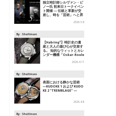
独立時計師シルヴァン・ピ
ノー氏 初来日トークイベン
ト開催 ― 伝統と革新が交
差し、時を「芸術」へと昇
華させる。―
2026.5.8
By :
Shellman
【Habring²】時計史の遺
産と大人の遊び心が交差す
る。 知的なウィットとカレ
ンダー機構「Oskar-Roule
tte（オスカー・ルーレッ
2026.4.11
ト）」
By :
Shellman
表面における静かな芸術
―KUDOKE 1 および KUDO
KE 2 "TREMBLAGE" —
2026.4.8
By :
Shellman