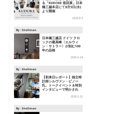
る「KUDOKE 巡回展」日本
橋三越本店にて8月5日(水)
より開催
2026.8.3
By :
Shellman
日本橋三越店 ドイツ クロ
ックの最高峰〈エルウィ
ン・サトラー〉が刻む100
年の品格
2026.6.24
By :
Shellman
【初来日レポート】独立時
計師シルヴァン・ピノー
氏。トークイベント＆特別
インタビューで明かされ
た、その美学のルーツ
2026.5.22
By :
Shellman