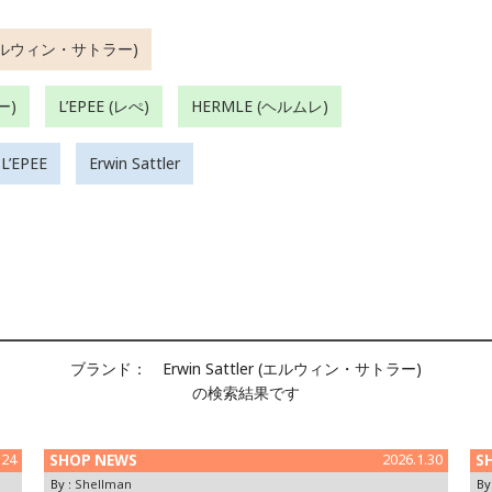
r (エルウィン・サトラー)
ー)
L’EPEE (レぺ)
HERMLE (ヘルムレ)
L’EPEE
Erwin Sattler
ブランド：
Erwin Sattler (エルウィン・サトラー)
の検索結果です
.24
SHOP NEWS
2026.1.30
S
By :
Shellman
By