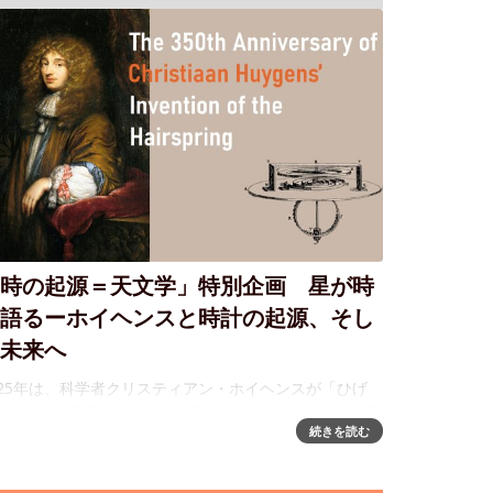
時の起源＝天文学」特別企画 星が時
語るーホイヘンスと時計の起源、そし
未来へ
025年は、科学者クリスティアン・ホイヘンスが「ひげ
ンマイ」を発明してから350周年にあたります。 この革
続きを読む
的な発明は、振り子時計と並び「精密な機械式時計の基
」となり、現代の腕時計にも欠かせない重要な技術であ
、ヨーロッパではすで