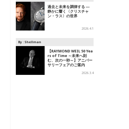
過去と未来を調律する ―
静かに響く〈クリスチャ
ン・ラス〉の世界
2026.4.1
By :
Shellman
【RAYMOND WEIL 50 Yea
rs of Time ～未来へ刻
む、次の一秒～】アニバー
サリーフェアのご案内
2026.3.4