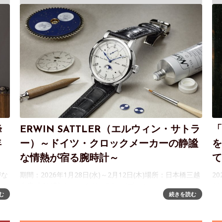
峰
ERWIN SATTLER（エルウィン・サトラ
「
年
ー）～ドイツ・クロックメーカーの静謐
を
な情熱が宿る腕時計～
て
密な
期間：2026年1月28日(水)～2月12日(木)場所：日本橋三越
2
その
本店 本館6階 ウォッチギャラリー/プロモーションスペー
ゼ
む
続きを読む
住ま
ス シェルマン日本橋三越店では、ドイツのクロック・マ
新
存在
ニュファクチュール〈エルウィン・サトラー〉社の腕
礎
り