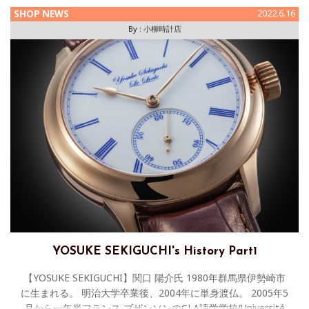
SHOP NEWS
2022.6.16
By :
小柳時計店
YOSUKE SEKIGUCHI's History Part1
【YOSUKE SEKIGUCHI】関口 陽介氏 1980年群馬県伊勢崎市
に生まれる。 明治大学卒業後、2004年に単身渡仏。 2005年5
月から一年半フランス ブザンソンのCLA語学学校(Université