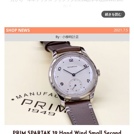
de F
続きを読む
SHOP NEWS
2021.7.5
By :
小柳時計店
PRIM SPARTAK 39 Hand Wind Small Second