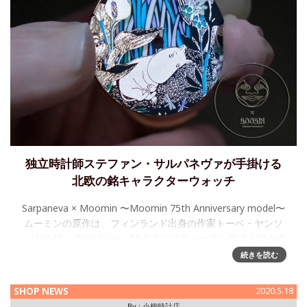
独立時計師ステファン・サルパネヴァが手掛ける
北欧の銘キャラクターウォッチ
Sarpaneva × Moomin 〜Moomin 75th Anniversary model〜
ムーミンの原作は、フィンランド出身の作家トーベ・ヤンソ
ン(1914年～2001年)が、1945年にスウェーデン語で小説や絵
続きを読む
SHOP NEWS
2020.5.18
By :
小柳時計店