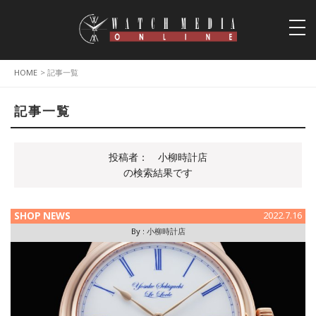
togg
navi
HOME
> 記事一覧
記事一覧
投稿者：
小柳時計店
の検索結果です
SHOP NEWS
2022.7.16
By :
小柳時計店