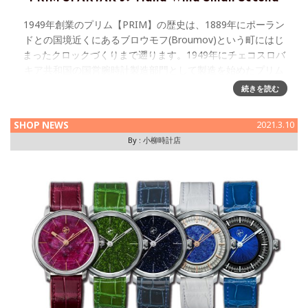
1949年創業のプリム【PRIM】の歴史は、1889年にポーラン
ドとの国境近くにあるブロウモフ(Broumov)という町にはじ
まったクロックづくりまで遡ります。1949年にチェコスロバ
キア共和国の国営腕時計製造部門として製造を始めたプリム
の
続きを読む
SHOP NEWS
2021.3.10
By :
小柳時計店