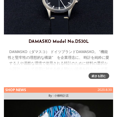
DAMASKO Model No.DS30L
DAMASKO（ダマスコ） ドイツブランドDAMASKO。 "機能
性と堅牢性の理想的な構築" を企業理念に、 時計を純粋に愛
する人や過酷な環境で使用される時計のために材料の選択か
ら設計、そして品質に対する絶え間ない追求を行うことで革
新的な
続きを読む
SHOP NEWS
2020.8.30
By :
小柳時計店