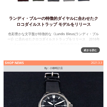
ランディ・ブルーの特徴的ダイヤルに合わせたク
ロコダイルストラップ モデルをリリース
色彩豊かな文字盤が特徴的な《Lundis Bleus(ランディ・ブル
ー)》に合わせたクロコダイルストラップをリリース 2016年
にオーデマ・ピゲのムーブメント製造会社であるル・ノー
エ・パピ社やラ・ジュー・ペレ社や2008年から2016年まで
続きを読む
SHOP NEWS
2021.3.3
By :
小柳時計店