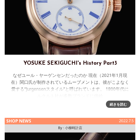
YOSUKE SEKIGUCHI's History Part3
なぜユール・ヤーゲンセンだったのか 現在（2021年1月現
在）関口氏が制作されているムーブメントは、彼がこよなく
愛する“Jurgensenスタイル”と呼ばれています。 1800年代に
ルクルト社が多数ブランドに供給
続きを読む
SHOP NEWS
2022.7.5
By :
小柳時計店