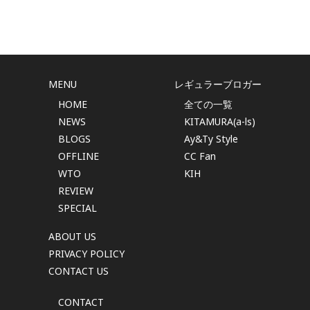
MENU
レギュラーブロガー
HOME
全ての一覧
NEWS
KITAMURA(a-ls)
BLOGS
Ay&Ty Style
OFFLINE
CC Fan
WTO
KIH
REVIEW
SPECIAL
ABOUT US
PRIVACY POLICY
CONTACT US
CONTACT