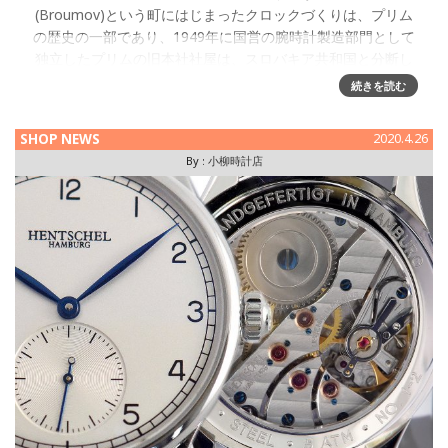
(Broumov)という町にはじまったクロックづくりは、プリム
の歴史の一部であり、1949年に国営の腕時計製造部門として
独立したプリムの旧本社社屋は、スロバキア共和国と分断し
た
続きを読む
SHOP NEWS
2020.4.26
By :
小柳時計店