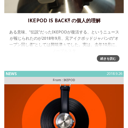
IKEPOD IS BACK!! の個人的理解
ある意味、”伝説”だったIKEPODが復活する、というニュース
が報じられたのが2018年9月、元アイクポッドジャパンの”オ
ープン回し者”としては興味津々でした。実は、去年10月に、
ノーブルスタ
続きを読む
NEWS
2018.9.26
From :
IKEPOD