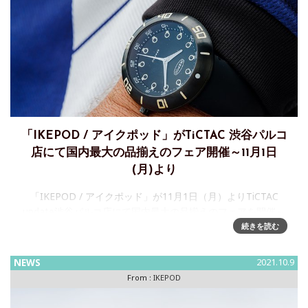
「IKEPOD / アイクポッド」がTiCTAC 渋谷パルコ
店にて国内最大の品揃えのフェア開催～11月1日
(月)より
「IKEPOD / アイクポッド」が11月1日（月）よりTiCTAC
update渋谷パルコ店にて国内最大の品揃えのフェアを開催～
新作SEAPOD、各種限定モデル等、充実のラインアップに加
続きを読む
え、購入者特典も。スイス時計ブランド「I
NEWS
2021.10.9
From :
IKEPOD