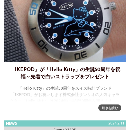
「IKEPOD」が「Hello Kitty」の生誕50周年を祝
福～先着で白いストラップをプレゼント
「Hello Kitty」の生誕50周年をスイス時計ブランド
「IKEPOD」がお祝いします株式会社サンリオの人気キャラ
クター「Hello Kitty」は2024年に生誕50周年を迎えます。ス
イス時計ブランド「IKEPOD/アイクポッ
続きを読む
NEWS
2024.2.11
From :
IKEPOD