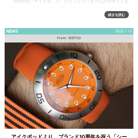
「IKEPOD / アイクポッド」がエントリーモデルのデザインを
刷新～アップデートされた新しいCHRONOPODを発売スイス
の時計ブランド「IKEPOD」が、ムーブメントを変更し、新
続きを読む
たなカラーリングも加わりアップデートされたクロノグ
NEWS
2025.1.12
From :
IKEPOD
アイクポッドより、ブランド30周年を祝う「シー