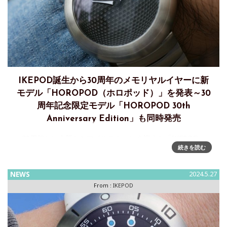
IKEPOD誕生から30周年のメモリヤルイヤーに新
モデル「HOROPOD（ホロポッド）」を発表～30
周年記念限定モデル「HOROPOD 30th
Anniversary Edition」も同時発売
30周年という新たなマイルストーンを迎えた「IKEPOD」
続きを読む
は、「HOROPOD（ホロポッド）」と名付けられた新モデル
を発表～ブランド誕生30周年記念限定モデル「HOROPOD
30th Anniversary Edition」も誕生
NEWS
2024.5.27
From :
IKEPOD