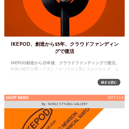
IKEPOD、創造から25年、クラウドファンディン
グで復活
IKEPOD創造から25年後、クラウドファンディングで復活。
未来の時計が帰ってきた！かつての人気にもかかわらず、も
はや手にすることができなくなってしまったエリートのため
の楕円形腕時計は、「同じ外観、同じ品質、新しい価格」と
続きを読む
い
SHOP NEWS
2017.12.4
By :
NOBLE STYLING GALLERY