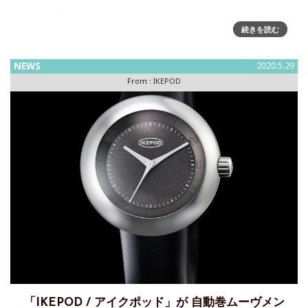
IKEPOD(アイクポッド)がNYのアーティスト、トム・クリス
続きを読む
トファーとコラボレーションしたモデルを数量限定で販売～
復活後初のアーティストコラボレーションJeff Koons（ジェ
フ・クーンズ）やKAWS（カウズ）。 IKEPODは、気鋭の
NEWS
2020.5.29
From :
IKEPOD
「IKEPOD / アイクポッド」が 自動巻ムーヴメン