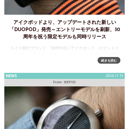
アイクポッドより、アップデートされた新しい
「DUOPOD」発売～エントリーモデルを刷新、30
周年を祝う限定モデルも同時リリース
スイス時計ブランド 「IKEPOD / アイクポッド」がエントリ
ーモデルを刷新～アップデートされた新しいDUOPODを発売
2019年のブランド復活の一役を担ったDUOPODがメモリヤル
続きを読む
イヤーにモデルの刷新を図ります。ブランドカラーオ
NEWS
2024.11.15
From :
IKEPOD