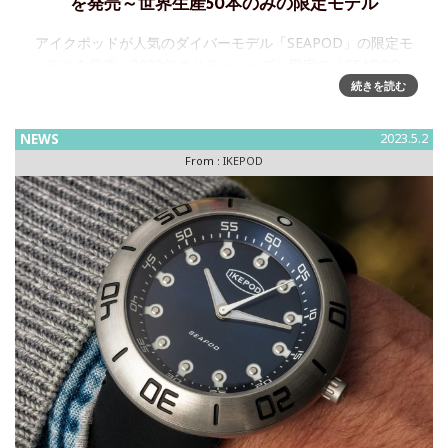
を発売～世界生産50本のみの限定モデル
アイクポッドが人気のダイバーモデル「SEAPOD」の限定モ
デルを発売～2023年ホリデーシーズン限定の「SEAPOD
PIXPAD CAMO」は全世界での生産数50本の貴重なモデルス
続きを読む
イス時計ブランド「IKEPOD」のダイバーシリーズ「S
NEWS
2023.5.2
From :
IKEPOD