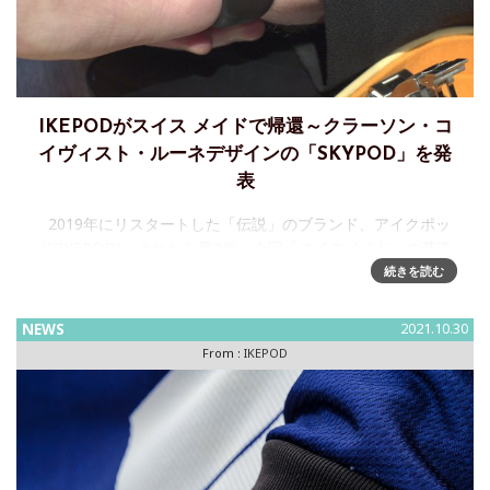
IKEPODがスイス メイドで帰還～クラーソン・コ
イヴィスト・ルーネデザインの「SKYPOD」を発
表
2019年にリスタートした「伝説」のブランド、アイクポッ
ド(IKEPOD)。それから早3年、今回「スイスメイド」の基準
を満たしたSKYPODが限定で登場、そのデザインを手がけた
続きを読む
スウェーデンの建築家集団 クラーソン・
NEWS
2021.10.30
From :
IKEPOD