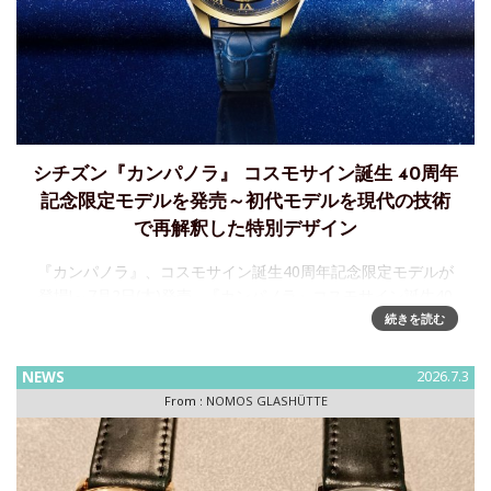
シチズン『カンパノラ』 コスモサイン誕生 40周年
記念限定モデルを発売～初代モデルを現代の技術
で再解釈した特別デザイン
『カンパノラ』、コスモサイン誕生40周年記念限定モデルが
登場!～7月2日(木)発売 『カンパノラ』コスモサイン誕生40
周年記念限定モデル AO1032-03L ¥363,000(税抜価格¥33
続きを読む
NEWS
2026.7.3
From :
NOMOS GLASHÜTTE