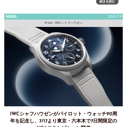
ポーティな「クラブ キャンパス」NOMOS GLASHÜTTE 」の
続きを読む
定番モデル「クラブキャンパス」に新カラー「フルロー
NEWS
2026.7.3
From :
IWCシャフハウゼン
IWCシャフハウゼンがパイロット・ウォッチ90周
年を記念し、7/17より東京・六本木で7日間限定の