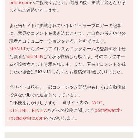
online.com
へご投稿ください。選考の後、掲載可能となりま
したらご連絡いたします。
また当サイトに掲載されているレギュラーブロガーの記事
に、意見やコメントを書き込むことで、ご自身の考えや他の
読者とコミュニケーションをとることもできます。
SIGN UP
からメールアドレスとニックネームの登録を済ませ
た読者が
SIGN IN
してから投稿した場合は、そのニックネー
ムが投稿者として表示されます。また、匿名でコメントを残
したい場合はSIGN INしなくとも投稿が可能になりました。
当サイトは現在、一部コンテンツが開発中もしくは自動投稿
できない形での運営となっています。
ご不便をおかけしますが、 当サイト内の、
WTO
、
OFFLINE
、
REVIEW
などへの投稿に関しても
post@watch-
media-online.com
へお願いします。