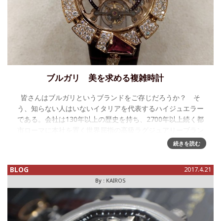
ブルガリ 美を求める複雑時計
皆さんはブルガリというブランドをご存じだろうか？ そ
う、知らない人はいないイタリアを代表するハイジュエラー
である。会社は130年以上の歴史を持ち、2700年以上続く都
市ローマに本社を置く世界屈指の高級ラグジュアリーブラン
ドである。 そのブ
続きを読む
BLOG
2017.4.21
By :
KAIROS