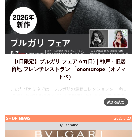
【1日限定】ブルガリ フェア 6.7(日) | 神戸・旧居
留地 フレンチレストラン 「onomatope（オノマ
トペ）」
このたびカミネでは、ブルガリの最新コレクションを一堂に
ご覧いただける特別イベントを開催いたします。2026年の
Watches and Wondersで発表された新作モデルを中心に、ブ
続きを読む
ランドの世界観を存分にご体感いただける貴重な機会です。
SHOP NEWS
2025.5.23
By :
Kamine