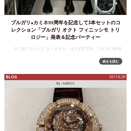
ブルガリ×カミネ111周年を記念して3本セットのコ
レクション「ブルガリ オクト フィニッシモ トリ
ロジー」発表＆記念パーティー
少し前になってしましますが、去る8月下旬、ブルガリ銀座
タワーにて、ウォッチメディアオンラインでもおなじみ神戸
の高級時計店カミネ１１１周年を祝う記念イベントが開催さ
続きを読む
れました。そこには多くの著名人が祝福に訪れ、スペシャル
ゲストを迎えて盛大なイ
BLOG
2017.6.29
By :
KAIROS