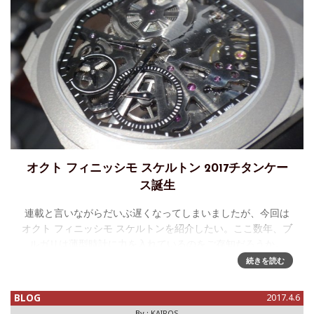
オクト フィニッシモ スケルトン 2017チタンケー
ス誕生
連載と言いながらだいぶ遅くなってしまいましたが、今回は
オクト フィニッシモ スケルトンを紹介したい。ここ数年、ブ
ルガリは薄型時計に力を入れているのをご存知だろうか。
2014年オクト フィニッシモ（手巻き）、オクト フィニッシ
続きを読む
モ トゥールビヨ
BLOG
2017.4.6
By :
KAIROS