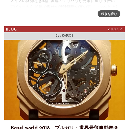
スイスの比類なき時計製造のノウハウが見事に重なり合い、
デビューから10年で現代の時計製造の真のアイコンへと上り
詰めたオクト。コレクション全体でこれまでに約60の国際的
続きを読む
な賞を受賞してきまし
BLOG
2018.3.29
By :
KAIROS
Basel world 2018 ブルガリ：世界最薄自動巻き