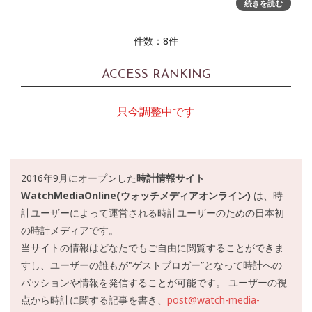
チック。バーゼル開幕と同時に各国メディアが報じたことで
続きを読む
既にご存知の方が多いと思うが、世界で最も薄い自動巻きム
ーブメ
件数：8件
ACCESS RANKING
只今調整中です
2016年9月にオープンした
時計情報サイト
WatchMediaOnline(ウォッチメディアオンライン)
は、時
計ユーザーによって運営される時計ユーザーのための日本初
の時計メディアです。
当サイトの情報はどなたでもご自由に閲覧することができま
すし、ユーザーの誰もが"ゲストブロガー”となって時計への
パッションや情報を発信することが可能です。 ユーザーの視
点から時計に関する記事を書き、
post@watch-media-