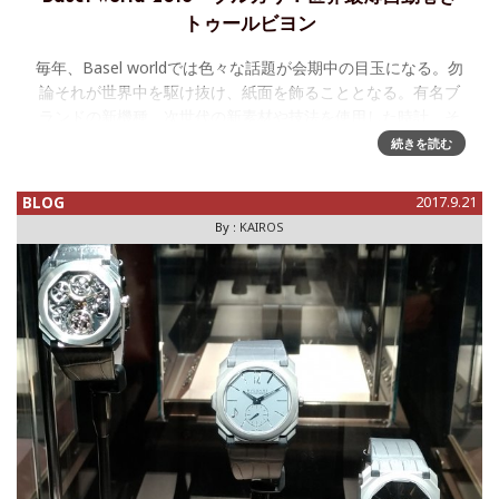
トゥールビヨン
毎年、Basel worldでは色々な話題が会期中の目玉になる。勿
論それが世界中を駆け抜け、紙面を飾ることとなる。有名ブ
ランドの新機種、次世代の新素材や技法を使用した時計、そ
して世界で1位を競う時計などなど。 そんな世界で最も薄
続きを読む
い時計に力
BLOG
2017.9.21
By :
KAIROS