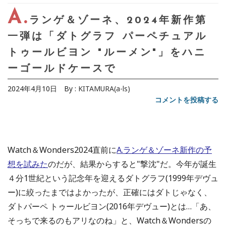
A.
ランゲ＆ゾーネ、2024年新作第
一弾は「ダトグラフ パーペチュアル
トゥールビヨン "ルーメン"」をハニ
ーゴールドケースで
2024年4月10日
By :
KITAMURA(a-ls)
コメントを投稿する
Watch＆Wonders2024直前に
A.ランゲ＆ゾーネ新作の予
想を試みた
のだが、結果からすると"撃沈"だ。今年が誕生
４分1世紀という記念年を迎えるダトグラフ(1999年デヴュ
ー)に絞ったまではよかったが、正確にはダトじゃなく、
ダトパーペ トゥールビヨン(2016年デヴュー)とは…「あ、
そっちで来るのもアリなのね」と、Watch＆Wondersの