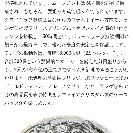
が搭載されています。ムーブメントは 684 個の部品で構
成され、もちろん二度組み方式で組み立てられています。
クロノグラフ機構は昔ながらのコラムホイール方式で、ラ
ンゲ自社製フリースプリング式ヒゲゼンマイと偏心錘付き
テンプを搭載し、50時間というパワーリザーブ持続期間の
初日から最終日まで、優れた歩度の安定性を保証します。
テンプの振動数は、毎時18,000振動（2.5ヘルツ）です。
合計300個という驚異的なマーカーを備えた分目盛りから
も、5分の1秒単位の正確さでタイムを計測できることがわ
かります。未処理の洋銀製ブリッジ、ポリッシュ仕上げの
ゴールドシャトン、ブルースクリューなど、ランゲならで
はの高品質を表す特徴をサファイアクリスタル製のケース
バックから楽しめます。