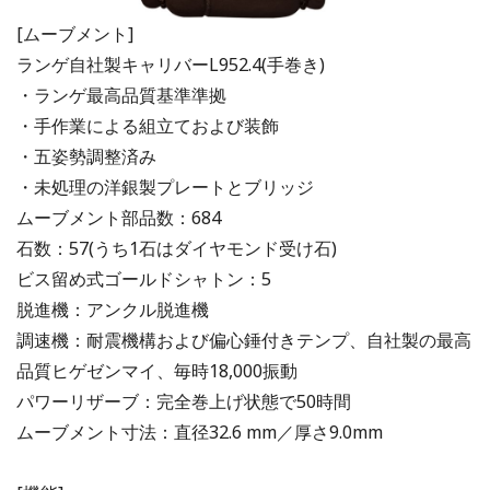
[ムーブメント]
ランゲ自社製キャリバーL952.4(手巻き)
・ランゲ最高品質基準準拠
・手作業による組立ておよび装飾
・五姿勢調整済み
・未処理の洋銀製プレートとブリッジ
ムーブメント部品数：684
石数：57(うち1石はダイヤモンド受け石)
ビス留め式ゴールドシャトン：5
脱進機：アンクル脱進機
調速機：耐震機構および偏心錘付きテンプ、自社製の最高
品質ヒゲゼンマイ、毎時18,000振動
パワーリザーブ：完全巻上げ状態で50時間
ムーブメント寸法：直径32.6 mm／厚さ9.0mm