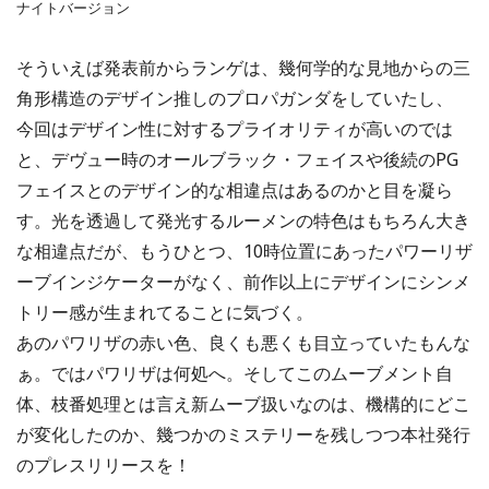
ナイトバージョン
そういえば発表前からランゲは、幾何学的な見地からの三
角形構造のデザイン推しのプロパガンダをしていたし、
今回はデザイン性に対するプライオリティが高いのでは
と、デヴュー時のオールブラック・フェイスや後続のPG
フェイスとのデザイン的な相違点はあるのかと目を凝ら
す。光を透過して発光するルーメンの特色はもちろん大き
な相違点だが、もうひとつ、10時位置にあったパワーリザ
ーブインジケーターがなく、前作以上にデザインにシンメ
トリー感が生まれてることに気づく。
あのパワリザの赤い色、良くも悪くも目立っていたもんな
ぁ。ではパワリザは何処へ。そしてこのムーブメント自
体、枝番処理とは言え新ムーブ扱いなのは、機構的にどこ
が変化したのか、幾つかのミステリーを残しつつ本社発行
のプレスリリースを！