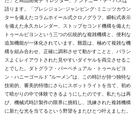
た」と商品開発デ ィレクター、アントニー・デ・ハスは
語ります。「プレシジョン･ジャンピング･ミニッツカウン
ターを備えたコラムホイール式クロノグラフ、瞬転式表示
を備えた永久カレンダー、ストップセコンド機構を備えた
トゥールビヨンという三つの伝統的な複雑機構と、便利な
追加機能が一体化されています。難題は、極めて複雑な機
構を組み合わせ、正確に調和させて動かすことと、バラン
スよくレイアウトされた見やすいダイヤルを両立させるこ
とでした。ダトグラフ・パーペチュアル・トゥールビヨ
ン・ハニーゴールド “ルーメン”は、この時計が持つ独特な
技術的、審美的特徴にさらにスポットライトを当て、初め
て暗がりの中で体験できるようにしたのです。私たちは再
び、機械式時計製作の限界に挑戦し、洗練された複雑機構
に新たな光を当てるという野望をまたひとつ叶えました。