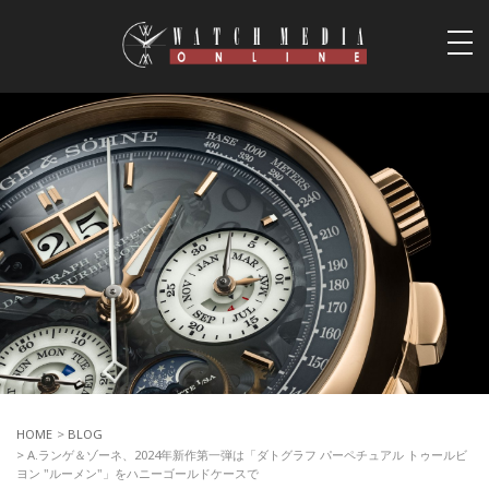
togg
navi
HOME
>
BLOG
> A.ランゲ＆ゾーネ、2024年新作第一弾は「ダトグラフ パーペチュアル トゥールビ
ヨン "ルーメン"」をハニーゴールドケースで