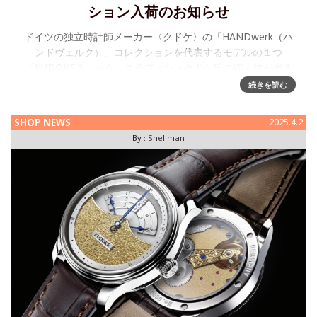
ション入荷のお知らせ
ドイツの独立時計師メーカー〈クドケ〉の「HANDwerk（ハ
ンドヴェルク）」コレクションを代表するモデルの１つ
「KUDOKE３」から、ステファン・クドケ氏の職人技が光る
「Flakes（フレイクス）」エディションが入荷しました。 詳
続きを読む
細につき
SHOP NEWS
2025.4.2
By :
Shellman