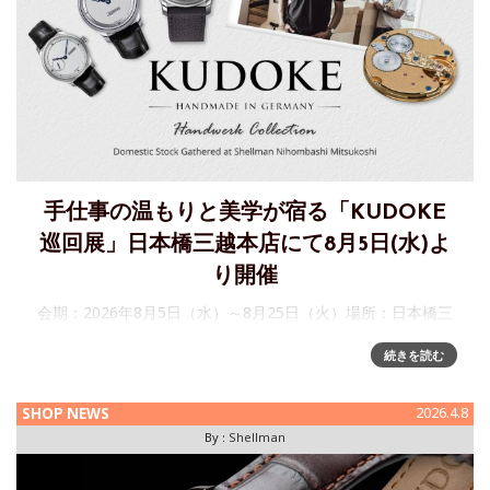
手仕事の温もりと美学が宿る「KUDOKE
巡回展」日本橋三越本店にて8月5日(水)よ
り開催
会期：2026年8月5日（水）～8月25日（火）場所：日本橋三
越本店 本館６階 ウォッチギャラリー / シェルマン 伊勢丹新
続きを読む
宿店・銀座三越店にてご好評をいただいております、ドイツ
の独立時計師ステファン・クドケ（Stefan Kudoke）
SHOP NEWS
2026.4.8
By :
Shellman