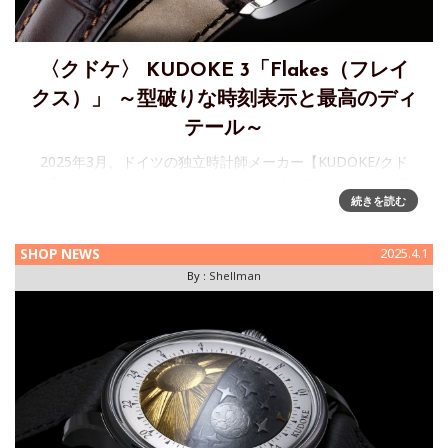
〈クドケ〉 KUDOKE 3「Flakes（フレイ
クス）」 ～型破りな時刻表示と最高のディ
テール～
2025年3月、ドイツの独立時計師メーカー【KUDOKE/クド
ケ】のハンドヴェルク・コレクション「KUDOKE 3」に、新
続きを読む
たなダイヤルが発表されました。 詳細につきましては下記よ
りお問い合わせください。 【お問い合わせ先】日本橋三越本
店
SHOP NEWS
2025.4.1
By :
Shellman