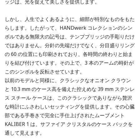
ッジは、光を捉えて美しさを提供します。
しかし、人生でよくあるように、細部が特別なものをもた
らします。したがって、HANDwerk コレクションのシン
ボルである無限大の記号は、テンプブリッジの手彫りだけ
ではありません。分針の先端だけでなく、分目盛りリング
の 60 の位置にも印刷されており、各時間の終わりと始ま
りを結び付けています。その上で、3 本のアームの時針が
このシンボルを反転させています。
以前のモデルと同様に、クラシックなオニオン クラウン
と 10.3 mm のケース高を備えた控えめな 39 mm ステンレ
ス スチール ケースは、このクラシックでありながら贅沢
な時計にふさわしいセッティングを提供します。その心臓
部である手巻きで完全に手仕上げされたムーブメント
KALIBER 1 は、サファイア クリスタルのケース バックを
通して見えます。