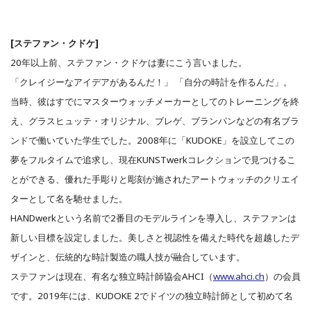
[ステファン・クドケ]
20年以上前、ステファン・クドケは妻にこう言いました。
「クレイジーなアイデアがあるんだ！」 「自分の時計を作るんだ」。
当時、彼はすでにマスターウォッチメーカーとしてのトレーニングを終
え、グラスヒュッテ・オリジナル、ブレゲ、ブランパンなどの有名ブラ
ンドで働いていた学生でした。2008年に「KUDOKE」を設立してこの
夢をフルタイムで追求し、現在KUNSTwerkコレクションで見つけるこ
とができる、優れた手彫りと彫刻が施されたアートウォッチのクリエイ
ターとして名を馳せました。
HANDwerkという名前で2番目のモデルラインを導入し、ステファンは
新しい目標を設定しました。美しさと視認性を備えた時代を超越したデ
ザインと、伝統的な時計製造の職人技が融合しています。
ステファンは現在、有名な独立時計師協会AHCI（
www.ahci.ch
）の会員
です。2019年には、KUDOKE 2でドイツの独立時計師として初めて名