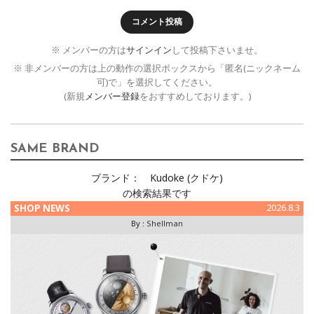
コメント投稿
※ メンバーの方は
サインイン
して投稿下さいませ。
※ 非メンバーの方は上の動作の選択ボックスから「匿名(ニックネーム
可)で」を選択してください。
(新規
メンバー登録
をおすすめしております。)
SAME BRAND
ブランド：
Kudoke (クドケ)
の検索結果です
SHOP NEWS
2026.8.3
By :
Shellman