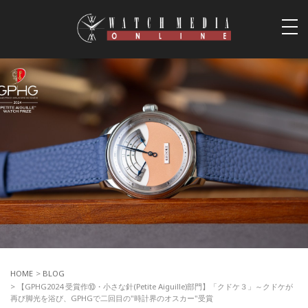
togg
navi
HOME
>
BLOG
> 【GPHG2024 受賞作⑩・小さな針(Petite Aiguille)部門】「クドケ３」～クドケが
再び脚光を浴び、GPHGで二回目の"時計界のオスカー"受賞