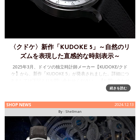
〈クドケ〉新作「KUDOKE 5」～自然のリ
ズムを表現した直感的な時刻表示～
2025年3月、ドイツの独立時計師メーカー【KUDOKE/クド
ケ】から、新作「KUDOKE 5」が発表されました。詳細につ
きましては下記よりお問い合わせください。 【お問い合わせ
先】日本橋三越本店 本館6階 ウォッチギャラリー/シェルマン
続きを読む
SHOP NEWS
2024.12.13
By :
Shellman