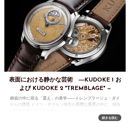
表面における静かな芸術 ―KUDOKE 1 お
よび KUDOKE 2 "TREMBLAGE" —
静寂の中に宿る「震え」の美学――トレンブラージュ・ダイ
ヤルの誘惑 ドイツ・ザクセン地方の長閑な風景の中に、独自
の哲学を貫く独立時計師がいます。 その名はステファン・ク
ドケ。彼の手から生み出されるタイムピースは、過度な装飾
続きを読む
をせず、手仕