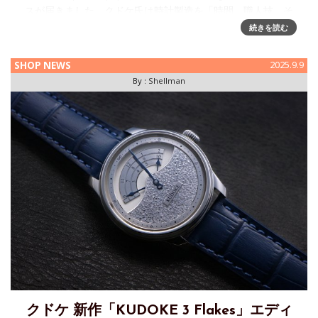
スが届きました。クドケ氏は時計製造を「時間、職人技、そ
して姿勢の相互作用」であると定義しており、今回発表され
続きを読む
た新作はその哲学を濃密に反映し
SHOP NEWS
2025.9.9
By :
Shellman
クドケ 新作「KUDOKE 3 Flakes」エディ