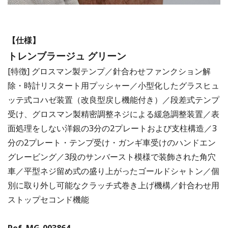
【仕様】
トレンブラージュ グリーン
[特徴] グロスマン製テンプ／針合わせファンクション解
除・時計リスタート用プッシャー／小型化したグラスヒュ
ッテ式コハゼ装置（改良型戻し機能付き）／段差式テンプ
受け、グロスマン製精密調整ネジによる緩急調整装置／表
面処理をしない洋銀の3分の2プレートおよび支柱構造／3
分の2プレート・テンプ受け・ガンギ車受けのハンドエン
グレービング／3段のサンバースト模様で装飾された角穴
車／平型ネジ留め式の盛り上がったゴールドシャトン／個
別に取り外し可能なクラッチ式巻き上げ機構／針合わせ用
ストップセコンド機能