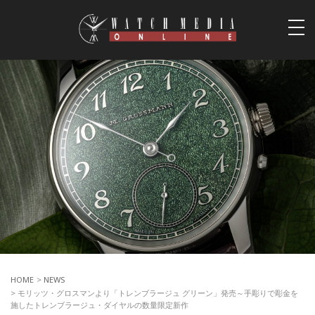
togg
navi
HOME
>
NEWS
> モリッツ・グロスマンより「トレンブラージュ グリーン」発売～手彫りで彫金を
施したトレンブラージュ・ダイヤルの数量限定新作