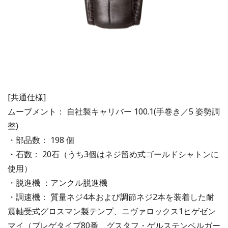
[共通仕様]
ムーブメント： 自社製キャリバー 100.1(手巻き／5 姿勢調
整)
・部品数： 198 個
・石数： 20石（うち3個はネジ留め式ゴールドシャトンに
使用）
・脱進機 ：アンクル脱進機
・調速機： 質量ネジ4本および調節ネジ2本を装着した耐
震軸受式グロスマン製テンプ、ニヴァロックス1ヒゲゼン
マイ（ブレゲタイプ80番、グスタフ・ゲルステンベルガー