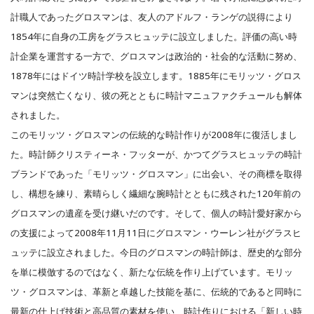
計職人であったグロスマンは、友人のアドルフ・ランゲの説得により
1854年に自身の工房をグラスヒュッテに設立しました。評価の高い時
計企業を運営する一方で、グロスマンは政治的・社会的な活動に努め、
1878年にはドイツ時計学校を設立します。1885年にモリッツ・グロス
マンは突然亡くなり、彼の死とともに時計マニュファクチュールも解体
されました。
このモリッツ・グロスマンの伝統的な時計作りが2008年に復活しまし
た。時計師クリスティーネ・フッターが、かつてグラスヒュッテの時計
ブランドであった「モリッツ・グロスマン」に出会い、その商標を取得
し、構想を練り、素晴らしく繊細な腕時計とともに残された120年前の
グロスマンの遺産を受け継いだのです。そして、個人の時計愛好家から
の支援によって2008年11月11日にグロスマン・ウーレン社がグラスヒ
ュッテに設立されました。今日のグロスマンの時計師は、歴史的な部分
を単に模倣するのではなく、新たな伝統を作り上げています。モリッ
ツ・グロスマンは、革新と卓越した技能を基に、伝統的であると同時に
最新の仕上げ技術と高品質の素材を使い、時計作りにおける「新しい時