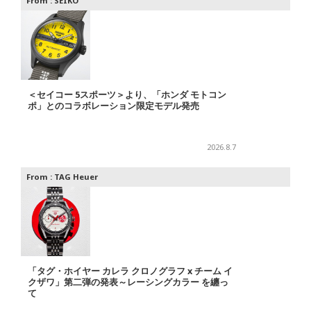
From :
SEIKO
＜セイコー 5スポーツ＞より、「ホンダ モトコン
ポ」とのコラボレーション限定モデル発売
2026.8.7
From :
TAG Heuer
「タグ・ホイヤー カレラ クロノグラフ x チーム イ
クザワ」第二弾の発表～レーシングカラー を纏っ
て