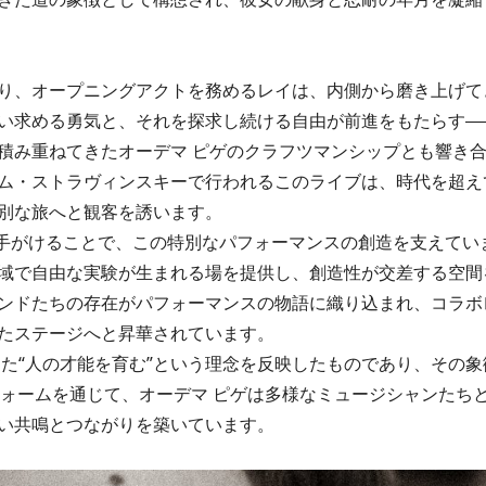
り、オープニングアクトを務めるレイは、内側から磨き上げて
い求める勇気と、それを探求し続ける自由が前進をもたらす―
積み重ねてきたオーデマ ピゲのクラフツマンシップとも響き
ム・ストラヴィンスキーで行われるこのライブは、時代を超え
別な旅へと観客を誘います。
体を手がけることで、この特別なパフォーマンスの創造を支えてい
域で自由な実験が生まれる場を提供し、創造性が交差する空間
ンドたちの存在がパフォーマンスの物語に織り込まれ、コラボ
たステージへと昇華されています。
た“人の才能を育む”という理念を反映したものであり、その象
ットフォームを通じて、オーデマ ピゲは多様なミュージシャンたち
い共鳴とつながりを築いています。