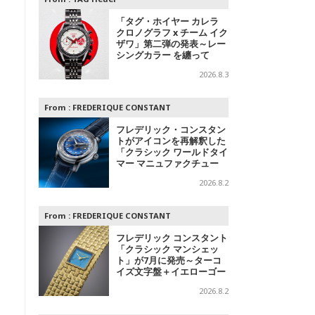
「タグ・ホイヤー カレラ
クロノグラフ x チーム イク
ザワ」第二弾の発表～レー
シングカラー を纏って
2026.8.3
From :
FREDERIQUE CONSTANT
フレデリック・コンスタン
トがアイコンを再解釈した
「クラシック ワールドタイ
マー マニュファクチュー
ル」を発表
2026.8.2
From :
FREDERIQUE CONSTANT
フレデリック コンスタント
「クラシック マンシェッ
ト」が7月に発売～ターコ
イズ文字盤＋イエローゴー
ルドと、ミントグリーン文
2026.8.2
字盤＋スチールの2モデル