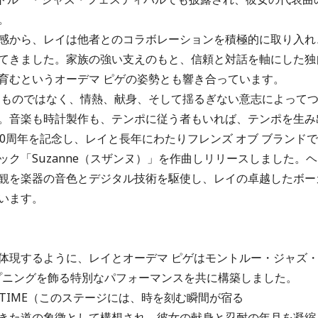
。
感から、レイは他者とのコラボレーションを積極的に取り入れ
てきました。家族の強い支えのもと、信頼と対話を軸にした独
育むというオーデマ ピゲの姿勢とも響き合っています。
るものではなく、情熱、献身、そして揺るぎない意志によって
。音楽も時計製作も、テンポに従う者もいれば、テンポを生み
0周年を記念し、レイと長年にわたりフレンズ オブ ブランドで
ク「Suzanne（スザンヌ）」を作曲しリリースしました。ヘ
観を楽器の音色とデジタル技術を駆使し、レイの卓越したボー
います。
体現するように、レイとオーデマ ピゲはモントルー・ジャズ
ープニングを飾る特別なパフォーマンスを共に構築しました。
NTS IN TIME（このステージには、時を刻む瞬間が宿る
きた道の象徴として構想され、彼女の献身と忍耐の年月を凝縮