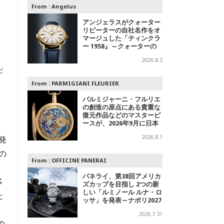
From :
Angelus
アンジェラスがクォーター
リピーターの自社名作をオ
マージュした「ティンクラ
ー 1958』～クォーターの
響き
2026.8.2
だ
From :
PARMIGIANI FLEURIER
パルミジャーニ・フルリエ
の創造の原点にある貴重な
復元作品などのマスターピ
ースが、2026年9月に日本
で初めて特別公開
2026.8.1
発
の
From :
OFFICINE PANERAI
パネライ、第38回アメリカ
多
ズカップを目指し 2つの新
しい「ルミノール ルナ・ロ
た
ッサ」を発表～ナポリ2027
への
2026.7.31
の