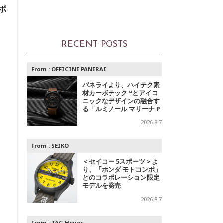
ボ
RECENT POSTS
ト
From :
OFFICINE PANERAI
パネライより、ハイテク素
材カーボテック™とアイコ
ニックなデザインの融合す
そ
る「ルミノール マリーナ P
AM01707」登場
2026.8.7
From :
SEIKO
＜セイコー 5スポーツ＞よ
り、「ホンダ モトコンポ」
とのコラボレーション限定
モデルを発売
2026.8.7
From :
TAG Heuer