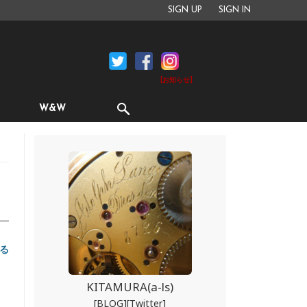
SIGN UP
SIGN IN
[お知らせ]
W&W
る
KITAMURA(a-ls)
[BLOG]
[Twitter]