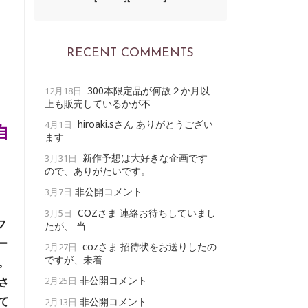
RECENT COMMENTS
300本限定品が何故２か月以
12月18日
上も販売しているかが不
hiroaki.sさん ありがとうござい
4月1日
自
ます
新作予想は大好きな企画です
3月31日
ので、ありがたいです。
非公開コメント
3月7日
COZさま 連絡お待ちしていまし
3月5日
フ
たが、 当
ー
cozさま 招待状をお送りしたの
2月27日
ですが、未着
。
非公開コメント
さ
2月25日
て
非公開コメント
2月13日