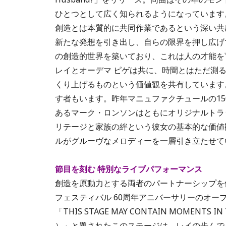
ひとつとして広く知られるようになっています
創造とは本質的に共同作業であるという深い共
新たな発想を引き出し、自らの限界を押し広げ
の創造的世界を築いており、これは人の才能を
レイとオーデマ ピゲは共に、時間とはただ測
くり上げるものという価値観を共有しています
す者もいます。昨年マニュファクチュールの15
あるマーク・ロンソンはともにオリジナルトラッ
リテージと家族の絆という彼女の基本的な価値
ルがグルーヴなメロディーを一層引き立たせて
節目を刻む 特別なライブパフォーマンス
創造を原動力とする両者のパートナーシップを
フェスティバル 60周年アニバーサリーのオ
「THIS STAGE MAY CONTAIN MOME
）」と題されたこのステージは、レイの歩んで