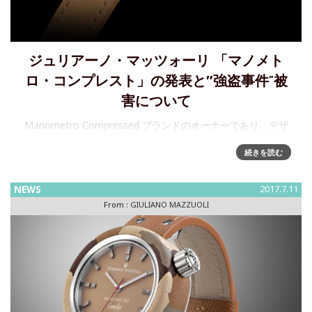
ジュリアーノ・マッツォーリ 「マノメト
ロ・コンプレスト」の発表と″強盗事件”被
害について
Manometro Compressed ブランドのオーナーであり、デザ
イナーである Giuliano Mazzuoli （ジュリアーノ・マッツォー
続きを読む
リ）が、プレッシャー・ゲージからインスピレーションを得
て、 2004 年 に誕生した Ma
NEWS
2017.7.11
From :
GIULIANO MAZZUOLI