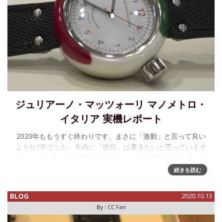
ジュリアーノ・マッツォーリ マノメトロ・
イタリア 実機レポート
2020年ももうすぐ終わりです、まさに「激動」と言って良い
ような1年でした。年内に「総括」は書きたいと思っています
が、なんと言っても新型コロナウイルス(COVID-19)のパンデ
ミックは良くも悪くも様々な慣習すら一気に大きく変化させ
続きを読む
ました。
BLOG
2020.10.13
By :
CC Fan