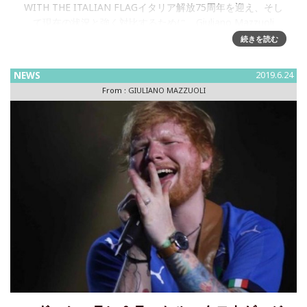
WITH THE ITALIAN FLAGイタリア解放75周年を迎え、そし
て現在の状況と強く対比するために、Giuliano Mazzuoli
続きを読む
NEWS
2019.6.24
From :
GIULIANO MAZZUOLI