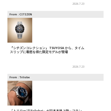
2026.7.23
From :
CITIZEN
『シチズンコレクション』 TSUYOSA から、タイム
スリップに着想を得た限定モデルが登場
2026.7.23
From :
Trilobe
「トリローブ(Trilobe)」が日本本格上陸～フラン