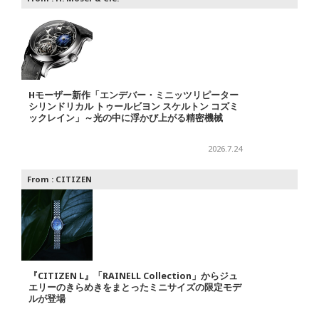
Hモーザー新作「エンデバー・ミニッツリピーター
シリンドリカル トゥールビヨン スケルトン コズミ
ックレイン」～光の中に浮かび上がる精密機械
2026.7.24
From :
CITIZEN
『CITIZEN L』「RAINELL Collection」からジュ
エリーのきらめきをまとったミニサイズの限定モデ
ルが登場