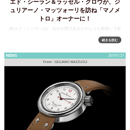
エド・シーラン＆ラッセル・クロウが、ジ
ュリアーノ・マッツォーリを訪ね「マノメ
トロ」オーナーに！
彼(エド・シーラン)は、自分が孫であるかのような眼差しで私
を見ています。そして今、彼は私のことをジュリアーノじい
続きを読む
ちゃんとして覚えてくれています。 - Giuliano Mazzuoli あの
強盗事件以来、すっかり気を落としていたんじゃない
NEWS
2019.5.21
From :
GIULIANO MAZZUOLI