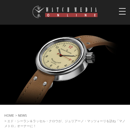
togg
navi
HOME
>
NEWS
> エド・シーラン＆ラッセル・クロウが、ジュリアーノ・マッツォーリを訪ね「マノ
メトロ」オーナーに！