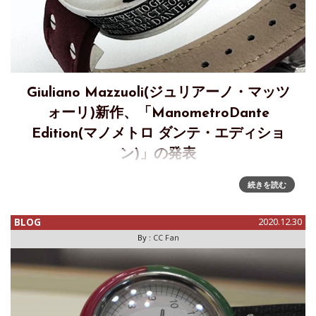
Giuliano Mazzuoli(ジュリアーノ・マッツ
ォーリ)新作、「ManometroDante
Edition(マノメトロ ダンテ・エディショ
ン)」の発表
Giuliano Mazzuoli(ジュリアーノ・マッツォーリ)新作、イタ
続きを読む
リア文学の巨匠 “至高の詩人” ダンテ・アリギエーリに捧げる
特別なタイムピース 「Manometro Dante Edition(マ
BLOG
2020.12.30
By :
CC Fan