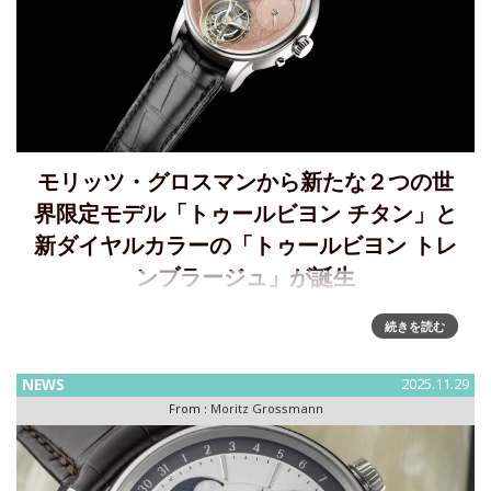
モリッツ・グロスマンから新たな２つの世
界限定モデル「トゥールビヨン チタン」と
新ダイヤルカラーの「トゥールビヨン トレ
ンブラージュ」が誕生
トゥールビヨン機構を搭載した2つの世界限定モデル～「トゥ
続きを読む
ールビヨン チタン」と「トゥールビヨン トレンブラージュ」
を発表モリッツ・グロスマンは新たな２つの世界限定モデル
NEWS
2025.11.29
「トゥールビヨン チタン」と新しいダイヤルカラーを採用し
From :
Moritz Grossmann
た「トゥール