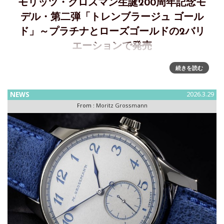
モリッツ・クロスマン生誕200周年記念モ
デル・第二弾「トレンブラージュ ゴール
ド」～プラチナとローズゴールドの2バリ
エーションで発売
モリッツ・グロスマン生誕200周年を記念するアニバーサリー
続きを読む
コレクション第２弾「トレンブラージュ ゴールド」を発表
1826年3月27日に生まれたブランドの創業者である時計職人
NEWS
2026.3.29
モリッツ・グロスマンの生誕200周年を迎える2026年はグラ
From :
Moritz Grossmann
スヒ