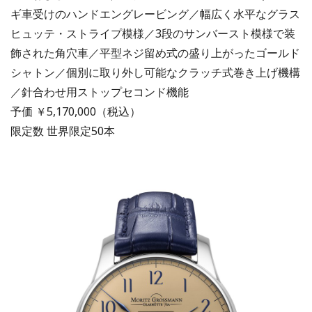
ギ車受けのハンドエングレービング／幅広く水平なグラス
ヒュッテ・ストライプ模様／3段のサンバースト模様で装
飾された角穴車／平型ネジ留め式の盛り上がったゴールド
シャトン／個別に取り外し可能なクラッチ式巻き上げ機構
／針合わせ用ストップセコンド機能
予価 ￥5,170,000（税込）
限定数 世界限定50本