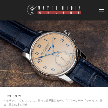
togg
navi
HOME
>
NEWS
> モリッツ・グロスマンより新たな世界限定モデル「パワーリザーブ サーモン」発
表～限定50本を製作