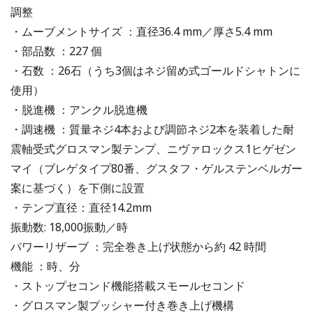
調整
・ムーブメントサイズ ：直径36.4 mm／厚さ5.4 mm
・部品数 ：227 個
・石数 ：26石（うち3個はネジ留め式ゴールドシャトンに
使用）
・脱進機 ：アンクル脱進機
・調速機 ：質量ネジ4本および調節ネジ2本を装着した耐
震軸受式グロスマン製テンプ、ニヴァロックス1ヒゲゼン
マイ（ブレゲタイプ80番、グスタフ・ゲルステンベルガー
案に基づく）を下側に設置
・テンプ直径：直径14.2mm
振動数: 18,000振動／時
パワーリザーブ ：完全巻き上げ状態から約 42 時間
機能 ：時、分
・ストップセコンド機能搭載スモールセコンド
・グロスマン製プッシャー付き巻き上げ機構