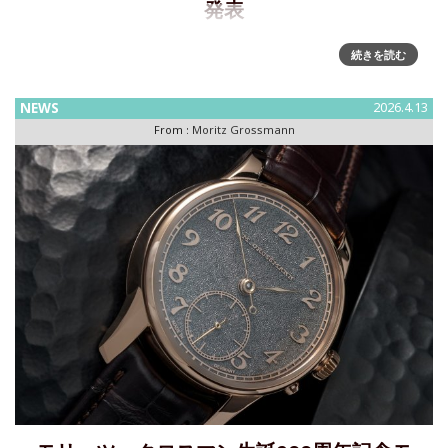
発表
モリッツ・グロスマン生誕200周年を記念するアニバーサリー
続きを読む
コレクション第3弾～「テフヌート シルバーフリクション グ
リーン」を発表モリッツ・グロスマン生誕200周記念モデルと
NEWS
2026.4.13
して、ホワイトゴールドケースに加え、ブランド初となるイ
From :
Moritz Grossmann
エロ