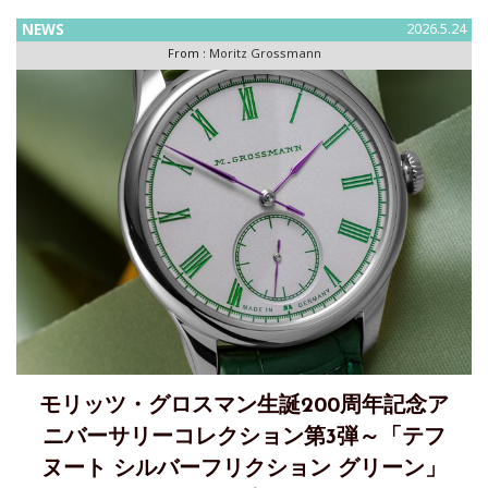
発表アニバーサリーコレクションシリーズを締めくくる「バ
NEWS
2026.5.24
ックページ トレンブラージュ」。モリッツ・グロスマン生誕
From :
Moritz Grossmann
200周
モリッツ・グロスマン生誕200周年記念ア
ニバーサリーコレクション第3弾～「テフ
ヌート シルバーフリクション グリーン」