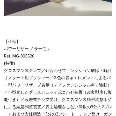
【仕様】
パワーリザーブ サーモン
Ref. MG-003520
[特徴]
グロスマン製テンプ／針合わせファンクション解除・時計
リスタート用プッシャー／2 色の表示エレメントによるバ
ー型パワーリザーブ表示（ディファレンシャルギア駆動）
／小型化したグラスヒュッテ式コハゼ装置（改良型戻し機
能付き）／段差式テンプ受け、グロスマン製精密調整ネジ
による緩急調整装置／表面処理をしない洋銀の3分の2プレ
ートおよび支柱構造／3分の2プレート・テンプ受け・ガン