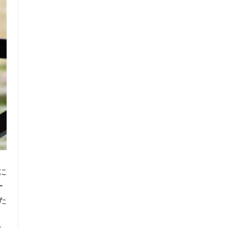
に
ー
た