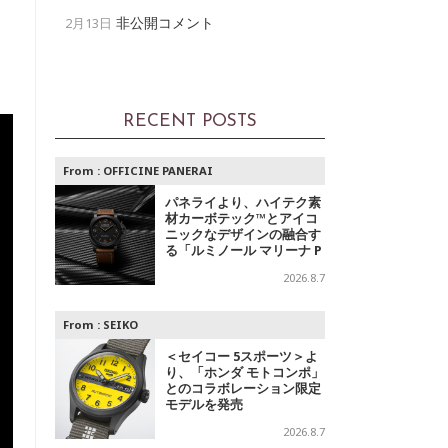
非公開コメント
2月13日
RECENT POSTS
From :
OFFICINE PANERAI
パネライより、ハイテク素
材カーボテック™とアイコ
ニックなデザインの融合す
る「ルミノール マリーナ P
AM01707」登場
2026.8.7
From :
SEIKO
＜セイコー 5スポーツ＞よ
り、「ホンダ モトコンポ」
とのコラボレーション限定
モデルを発売
2026.8.7