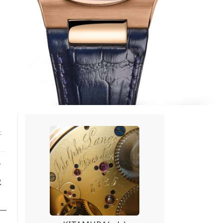
エ
ゴ
字