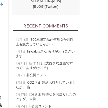
KITAMURA(a-ls)
る
[BLOG]
[Twitter]
RECENT COMMENTS
300本限定品が何故２か月以
12月18日
上も販売しているかが不
hiroaki.sさん ありがとうござい
4月1日
ます
新作予想は大好きな企画です
3月31日
ので、ありがたいです。
非公開コメント
3月7日
COZさま 連絡お待ちしていまし
3月5日
たが、 当
cozさま 招待状をお送りしたの
2月27日
受
ですが、未着
魅
非公開コメント
2月25日