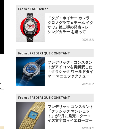
From :
TAG Heuer
「タグ・ホイヤー カレラ
クロノグラフ x チーム イク
ザワ」第二弾の発表～レー
シングカラー を纏って
2026.8.3
From :
FREDERIQUE CONSTANT
フレデリック・コンスタン
トがアイコンを再解釈した
「クラシック ワールドタイ
マー マニュファクチュー
ル」を発表
し
2026.8.2
仕
ル
From :
FREDERIQUE CONSTANT
ら
フレデリック コンスタント
「クラシック マンシェッ
ト」が7月に発売～ターコ
イズ文字盤＋イエローゴー
ルドと、ミントグリーン文
2026.8.2