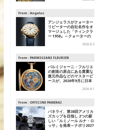
字盤＋スチールの2モデル
From :
Angelus
アンジェラスがクォーター
リピーターの自社名作をオ
マージュした「ティンクラ
ー 1958』～クォーターの
響き
2026.8.2
From :
PARMIGIANI FLEURIER
パルミジャーニ・フルリエ
の創造の原点にある貴重な
復元作品などのマスターピ
ースが、2026年9月に日本
で初めて特別公開
2026.8.1
From :
OFFICINE PANERAI
パネライ、第38回アメリカ
ズカップを目指し 2つの新
しい「ルミノール ルナ・ロ
ッサ」を発表～ナポリ2027