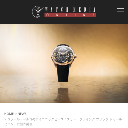
togg
navi
HOME
>
NEWS
> ジラール・ぺルゴのアイコニックピース「スリー・フライング ブリッジ トゥール
ビヨン」に新作誕生