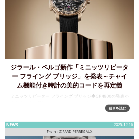
ジラール・ペルゴ新作「ミニッツリピータ
ー フライング ブリッジ」を発表～チャイ
ム機能付き時計の美的コードを再定義
ミニッツリピーター フライング ブリッジ◆GP4800の発表か
らわずか 6 ヶ月以内に、マニュファクチュールは自社内で完
続きを読む
全に開発・製造を行った第 3 の最高級の新型キャリバー、
GP9530 を発表します。◆その機械構造はジラール・ペ
NEWS
2025.12.16
From :
GIRARD-PERREGAUX