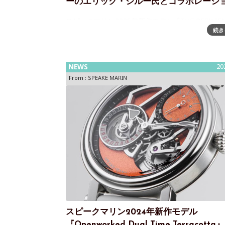
ーのエリック・ジルー氏とコラボレーシ
スピークマリン2025年新作モデル『THE RESILIEN
続き
COLLECTION』ウォッチ・デザイナーのエリッ
ー氏とのコラボレーション～美しく鮮やかな白色
のグラン・フー エナメル文字盤スイスの高級時計
ド「スピー
NEWS
20
From :
SPEAKE MARIN
スピークマリン2024年新作モデル
『Openworked Dual Time Terracott