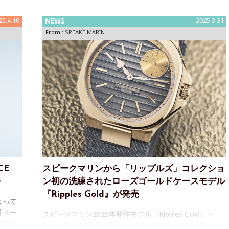
25.4.10
NEWS
2025.3.31
From :
SPEAKE MARIN
CE
スピークマリンから「リップルズ」コレクショ
～
ン初の洗練されたローズゴールドケースモデル
『Ripples Gold』が発売
よって
計メー
スピークマリン2025年新作モデル『Ripples Gold』～
搭載し
「リップルズ」コレクション初の洗練されたローズゴー