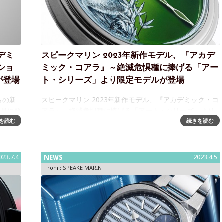
デミ
スピークマリン 2023年新作モデル、『アカデ
ショ
ミック・コアラ』～絶滅危惧種に捧げる「アー
が登場
ト・シリーズ」より限定モデルが登場
らの新
スピークマリン 2023年新作モデル、『アカデミック・コ
0月に発
アラ』～絶滅危惧種に捧げる「アート・シリーズ」より
は、ま
限定モデルが登場スイスの高級時計ブランド「スピーク
を読む
続きを読む
型リュ
マリン」は、絶滅危惧種に捧げるアート・シリーズより
『アカデミック・コアラ』
023.7.4
NEWS
2023.4.5
From :
SPEAKE MARIN