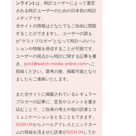
ンライン)
は、時計ユーザーによって運営
される時計ユーザーのための日本初の時計
メディアです。
当サイトの情報はどなたでもご自由に閲覧
することができますし、ユーザーの誰も
が"ゲストブロガー”となって時計へのパッ
ションや情報を発信することが可能です。
ユーザーの視点から時計に関する記事を書
き、
post@watch-media-online.com
へご
投稿ください。選考の後、掲載可能となり
ましたらご連絡いたします。
また当サイトに掲載されているレギュラー
ブロガーの記事に、意見やコメントを書き
込むことで、ご自身の考えや他の読者とコ
ミュニケーションをとることもできます。
SIGN UP
からメールアドレスとニックネー
ムの登録を済ませた読者が
SIGN IN
してか