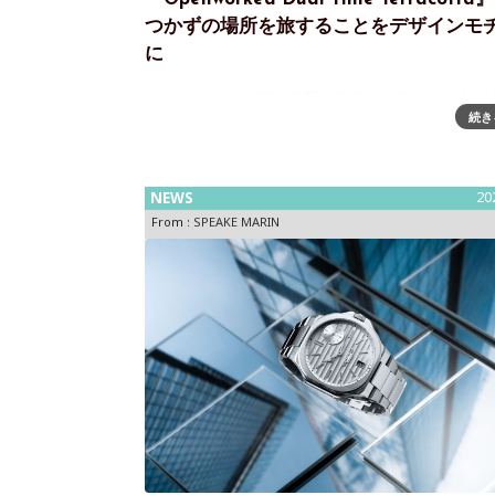
つかずの場所を旅することをデザインモ
に
スピークマリン2024年新作モデル『Openworked D
続き
Time Terracotta』～旅にインスパイアされたラ
リーなタイムピース「スピークマリン」は、ワン
コレクションの最新モデルとして『オープンワーク
NEWS
20
From :
SPEAKE MARIN