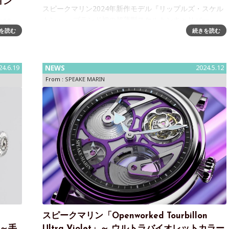
ョン
スピークマリン2024年新作モデル『リップルズ・スケル
トン』～ ブランド初の超薄型スケルトンキャリバー
CE
「SMA07」を搭載 「スピークマリン」は、ブランド初の
を読む
続きを読む
ク・ジル
SS製ブレスレットウォッチとして2022年に誕生した「リ
が特徴
ップルズ
ブラン
24.6.19
NEWS
2024.5.12
From :
SPEAKE MARIN
スピークマリン「Openworked Tourbillon
a』～手
Ultra Violet」～ ウルトラバイオレットカラー