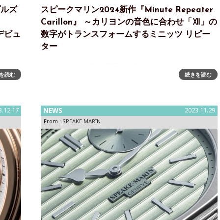
プルズ
スピークマリン2024新作『Minute Repeater
Carillon』 ～カリヨンの音色に合わせ「Ⅻ」の
がデビュ
数字がトランスフォームするミニッツ リピー
ター
』
スピークマリン2024年新作モデル 『Minute Repeater
を読む
続きを読む
は、ブラン
Carillon』 ～ ３つのゴングとハンマーが奏でるカリヨン
に誕生し
の音色に合わせ「Ⅻ」の数字が崩れるユニークなミニッ
ツリピータースイスの高級時計ブランド「スピークマリ
3.12.17
NEWS
2023.11.29
From :
SPEAKE MARIN