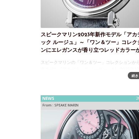
スピークマリン2023年新作モデル「アカ
ック ルージュ」～「ワン＆ツー」コレク
ンにエレガンスが香り立つレッドカラー
スピークマリンの「ワン＆ツー」コレクションか
作モデル『アカデミック ルージュ』が、2023年1
売2018年に登場した「ワン＆ツー」コレクション
続き
っすぐ伸びた力強いラグと懐中時計を思わせる大
ーズを備えた「ニュー
NEWS
2
From :
SPEAKE MARIN