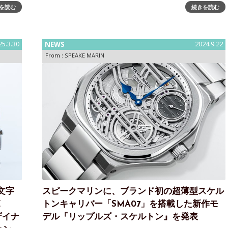
年4月に発
ルドケースが誕生スイスの高級時計ブランド「スピーク
を読む
続きを読む
マリン」は、ブランド初のローズゴールドケースを採用
した『リップルズ
25.3.30
NEWS
2024.9.22
From :
SPEAKE MARIN
文字
スピークマリンに、ブランド初の超薄型スケル
E
トンキャリバー「SMA07」を搭載した新作モ
ザイナ
デル『リップルズ・スケルトン』を発表