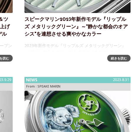
＆ツ
スピークマリン2023年新作モデル『リップル
仕上げ
ズ メタリックグリーン』～"静かな都会のオア
デル
シス"を連想させる爽やかなカラー
オープン
2023年新作モデル『リップルズ メタリックグリーン』
かつマ
～"静かな都会のオアシス"を連想させる爽やかなカラー
3年の
「スピークマリン」は、ブランド初のSS製ブレスレット
を読む
続きを読む
ド5チ
ウォッチとして2022年に誕生した「リップルズ」の新作
『リップルズ メタリ
23.9.29
NEWS
2023.8.31
From :
SPEAKE MARIN