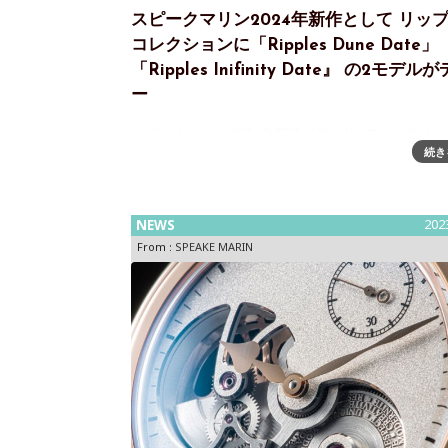
スピークマリン2024年新作として リッ
コレクションに「Ripples Dune Date」
「Ripples Inifinity Date』 の2モデル
ー
スピークマリン2024年新作『Ripples Dune Date
続き
『Ripples Inifinity Date』「スピークマリン」
ド初のSS製ブレスレットウォッチとして2022年
た「リップルズ」に、2024年『リッ
NEWS
202
From :
SPEAKE MARIN