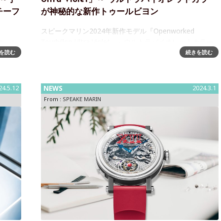
チーフ
が神秘的な新作トゥールビヨン
スピークマリン2024年新作モデル『Openworked
Tourbillon Ultra Violet』～ウルトラバイオレットカラー
ual
が神秘的な新作がデビュースピークマリンの「ワン＆ツ
を読む
続きを読む
グジュア
ー」コレクションより2024年の新作モデル『オー
＆ツー
 デュ
24.5.12
NEWS
2024.3.1
From :
SPEAKE MARIN