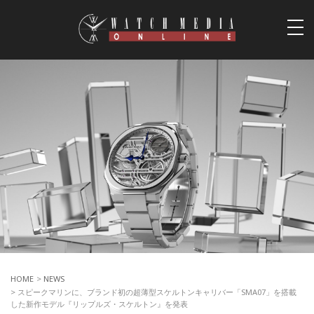
togg
navi
HOME
>
NEWS
> スピークマリンに、ブランド初の超薄型スケルトンキャリバー「SMA07」を搭載
した新作モデル『リップルズ・スケルトン』を発表