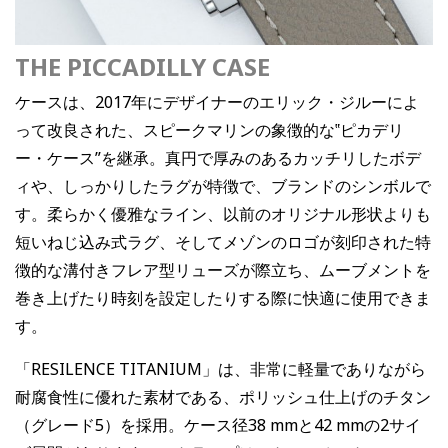
THE PICCADILLY CASE
ケースは、2017年にデザイナーのエリック・ジルーによ
って改良された、スピークマリンの象徴的な‟ピカデリ
ー・ケース”を継承。真円で厚みのあるカッチリしたボデ
ィや、しっかりしたラグが特徴で、ブランドのシンボルで
す。柔らかく優雅なライン、以前のオリジナル形状よりも
短いねじ込み式ラグ、そしてメゾンのロゴが刻印された特
徴的な溝付きフレア型リューズが際立ち、ムーブメントを
巻き上げたり時刻を設定したりする際に快適に使用できま
す。
「RESILENCE TITANIUM」は、非常に軽量でありながら
耐腐食性に優れた素材である、ポリッシュ仕上げのチタン
（グレード5）を採用。ケース径38 mmと42 mmの2サイ