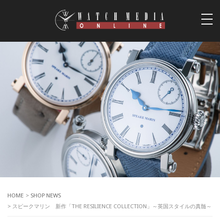
togg
navi
HOME
>
SHOP NEWS
> スピークマリン 新作「THE RESILIENCE COLLECTION」～英国スタイルの真髄～