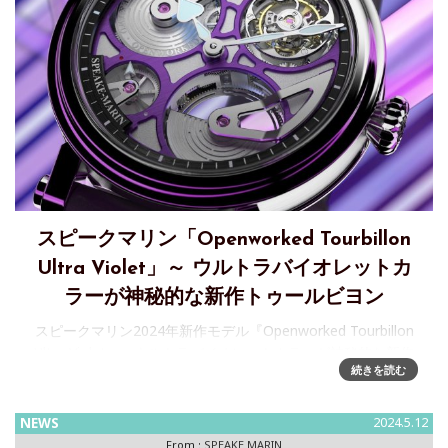
スピークマリン「Openworked Tourbillon
Ultra Violet」～ ウルトラバイオレットカ
ラーが神秘的な新作トゥールビヨン
スピークマリン2024年新作モデル『Openworked Tourbillon
Ultra Violet』～ウルトラバイオレットカラーが神秘的な新作
続きを読む
がデビュースピークマリンの「ワン＆ツー」コレクションよ
り2024年の新作モデル『オー
NEWS
2024.5.12
From :
SPEAKE MARIN