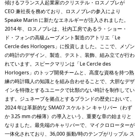
傾けるフランス人起業家のクリステル・ロスノブレが
CEO 兼社長を務めており、ロスノブレの参入により
Speake Marin に新たなエネルギーが注入されました。
2014 年、ロスノブレは、社内工房であるラ・ショー・
ド・フォンの高級ムーブメント製造のアトリエ「Le
Cercle des Horlogers」に投資しました。ここで、メゾン
の時計のデザイン、製造、テスト、装飾、組み立てが行わ
れています。スピークマリンは「Le Cercle des
Horlogers」のトップ開発チームと、高度な資格を持つ熟
練の時計職人の知識とを組み合わせることで、大胆なデザ
インを特徴とするユニークで比類のない時計を制作してい
ます。ジュネーブを拠点とするブランドの歴史において、
2024 年は革新的な SMA07 スケルトン キャリバー（わず
か 3.25 mm の極薄）の導入という、重要な章の始まりと
なりました。最先端のキャリバーで、マイクロローターが
一体化されており、36,000 振動/時のテンプがリップル ス