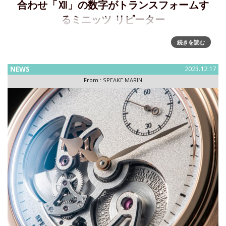
合わせ「Ⅻ」の数字がトランスフォームす
るミニッツ リピーター
スピークマリン2024年新作モデル 『Minute Repeater
続きを読む
Carillon』 ～ ３つのゴングとハンマーが奏でるカリヨンの音
色に合わせ「Ⅻ」の数字が崩れるユニークなミニッツリピー
NEWS
2023.12.17
タースイスの高級時計ブランド「スピークマリ
From :
SPEAKE MARIN