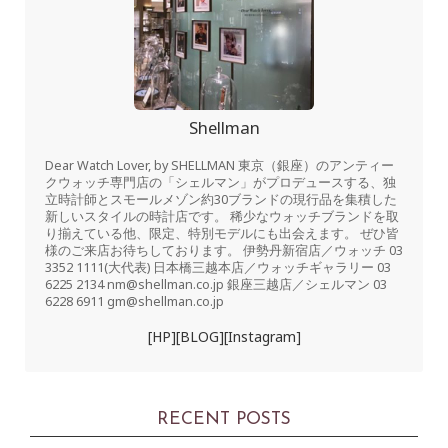
Shellman
Dear Watch Lover, by SHELLMAN 東京（銀座）のアンティー
クウォッチ専門店の「シェルマン」がプロデュースする、独
立時計師とスモールメゾン約30ブランドの現行品を集積した
新しいスタイルの時計店です。 稀少なウォッチブランドを取
り揃えている他、限定、特別モデルにも出会えます。 ぜひ皆
様のご来店お待ちしております。 伊勢丹新宿店／ウォッチ 03
3352 1111(大代表) 日本橋三越本店／ウォッチギャラリー 03
6225 2134 nm@shellman.co.jp 銀座三越店／シェルマン 03
6228 6911 gm@shellman.co.jp
[HP]
[BLOG]
[Instagram]
RECENT POSTS