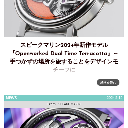
スピークマリン2024年新作モデル
『Openworked Dual Time Terracotta』～
手つかずの場所を旅することをデザインモ
チーフに
スピークマリン2024年新作モデル『Openworked Dual Time
続きを読む
Terracotta』～旅にインスパイアされたラグジュアリーなタ
イムピース「スピークマリン」は、ワン＆ツーコレクション
NEWS
2024.5.12
の最新モデルとして『オープンワーク デュ
From :
SPEAKE MARIN