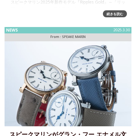
スピークマリン2025年新作モデル『Ripples Gold』～「リッ
プルズ」コレクション初の洗練されたローズゴールドケース
続きを読む
が誕生スイスの高級時計ブランド「スピークマリン」は、ブ
ランド初のローズゴールドケースを採用した『リップルズ
NEWS
2025.3.30
From :
SPEAKE MARIN
スピークマリンがグラン・フー エナメル文