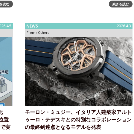
を読む
続きを読む
が満を持して新発売～ 高度な精密工学が実現した300m
6新作は
防水で薄さ11mm以下のスリムなダイバーズ腕時計
自社製
『SPINNAKER＜スピニカー＞』から、『SPENCE 300
「マス
ズ ジ
026.4.5
NEWS
2026.4.3
From :
Others
死
モーロン・ミュジー、イタリア人建築家アルト
位置
ゥーロ・テデスキとの特別なコラボレーション
野で実
の最終到達点となるモデルを発表