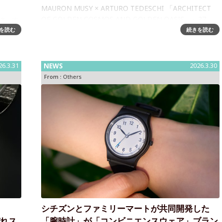
MAURON MUSY × ARTURO TEDESCHI 「ARCHITECT
OF GOLDEN COSMOS AND GOLDEN OASIS」～37
消～衛
PIECES LIMITED EDITION : NOT
を読む
続きを読む
式会社
26.3.31
NEWS
2026.3.30
From :
Others
シチズンとファミリーマートが共同開発した
ぞれス
「腕時計」が「コンビニエンスウェア」ブラン