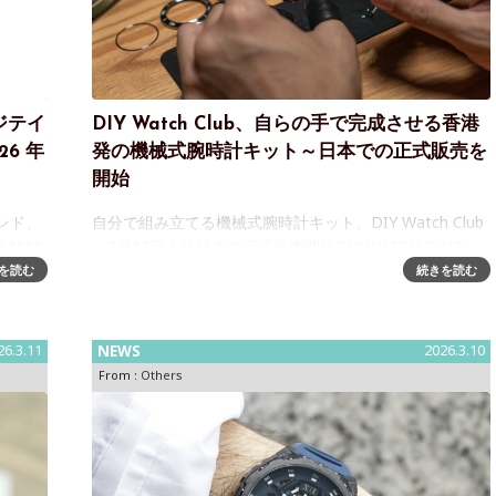
ジテイ
DIY Watch Club、自らの手で完成させる香港
6 年
発の機械式腕時計キット～日本での正式販売を
開始
ンド、
自分で組み立てる機械式腕時計キット、DIY Watch Club
1889
～3月13日より日本で正式販売開始DIY WATCH CLUB
けとし
Limited（本社：香港、以下DIY Watch Club）は、自分
を読む
続きを読む
するな
で組み立てる機械式腕時計の「DIYウォッチ
26.3.11
NEWS
2026.3.10
From :
Others