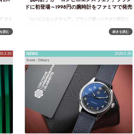
ドに初登場～1998円の腕時計をファミマで発売
” ダイ
「コンビニエンスウェア」ブランド初～シチズン時計と
求する
共同開発の「腕時計」が新登場株式会社ファミリーマー
ンの最新
トは、2026年9月に創立45周年を迎えます。継続して取
を読む
続きを読む
り組んできた5つのキーワードを土台とし、「いちばんチ
ャレンジ」を合言葉に活動をしてい
26.3.30
NEWS
2026.3.28
From :
Others