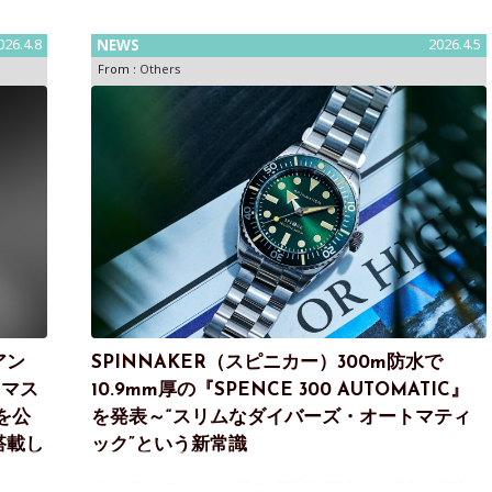
026.4.8
NEWS
2026.4.5
From :
Others
アン
SPINNAKER（スピニカー）300m防水で
「マス
10.9mm厚の『SPENCE 300 AUTOMATIC』
を公
を発表～“スリムなダイバーズ・オートマティ
搭載し
ック”という新常識
300m防水で10.9mm厚の『SPENCE 300 AUTOMATIC』