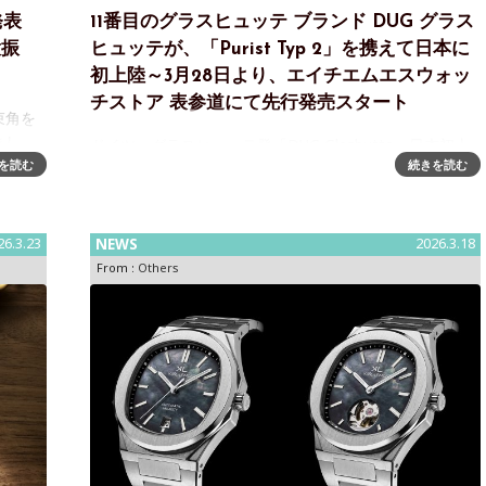
発表
11番目のグラスヒュッテ ブランド DUG グラス
大振
ヒュッテが、「Purist Typ 2」を携えて日本に
初上陸～3月28日より、エイチエムエスウォッ
チストア 表参道にて先行発売スタート
束角を
まし
ドイツ・グラスヒュッテ発「DUG Glashutte」日本初上
房ルノ
を読む
続きを読む
陸～正統機械式モデル 「Purist Typ 2」を発売ウォッチ
ノー」
セレクトショップ「H°M’S” WatchStore（エイチエムエ
スウォッチストア
26.3.23
NEWS
2026.3.18
From :
Others