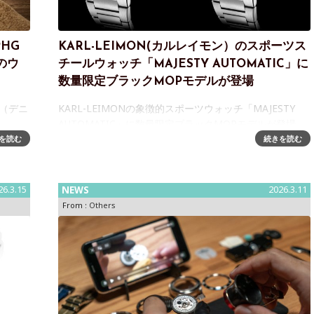
HG
KARL-LEIMON(カルレイモン）のスポーツス
発のウ
チールウォッチ「MAJESTY AUTOMATIC」に
数量限定ブラックMOPモデルが登場
N（デニ
KARL-LEIMONの象徴的スポーツウォッチ「MAJESTY
AUTOMATIC」に数量限定ブラックMOPモデルが登場
年にわた
2017年に創業した日本製ウォッチメーカー、KARL-
を読む
続きを読む
にわたり
LEIMON（カルレイモン）のスポーツスチールウォッチ
「MAJES
26.3.15
NEWS
2026.3.11
From :
Others