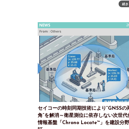
続き
ウォッチズ・アンド・ワンダーズ ジュネーブ202
「マスターリンク パーペチュアルカレンダー」～
の驚異的なパーペチュアルカレンダーを搭載した
ターリンク」を発表ウォッチズ・アンド・ワンダー
NEWS
2
ュネーブ 2026において、ジ
From :
Others
セイコーの時刻同期技術により“GNSSの
角”を解消～衛星測位に依存しない次世代
情報基盤「Chrono Locate™」を建設分