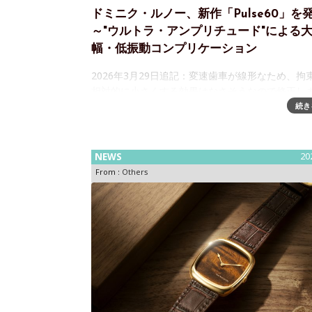
ドミニク・ルノー、新作「Pulse60」を
～"ウルトラ・アンプリチュード"による
幅・低振動コンプリケーション
2026年3月29日追記：変速歯車が線形なため、拘
相対的に小さくする効果はなさそうなので修正し
た。コンプリケーションの担い手として名高い工
続き
ー・エ・パピ(現オーデマ ピゲ ルロックル)の「ル
の方、ドミニク・ルノー、昨
NEWS
20
From :
Others