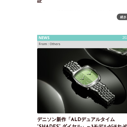
証
セイコーの時刻同期技術により“GNSSの死角”を解
続き
星測位に依存しない次世代位置情報基盤「Chrono
Locate™」を建設分野で実証セイコーグループ株
の事業会社であるセイコーソリューションズ
NEWS
20
From :
Others
デニソン新作「ALDデュアルタイム
“SHADES” ダイヤル」～3モデルがそれ