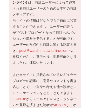
ンライン)
は、時計ユーザーによって運営
される時計ユーザーのための日本初の時計
メディアです。
当サイトの情報はどなたでもご自由に閲覧
することができますし、ユーザーの誰も
が"ゲストブロガー”となって時計へのパッ
ションや情報を発信することが可能です。
ユーザーの視点から時計に関する記事を書
き、
post@watch-media-online.com
へご
投稿ください。選考の後、掲載可能となり
ましたらご連絡いたします。
また当サイトに掲載されているレギュラー
ブロガーの記事に、意見やコメントを書き
込むことで、ご自身の考えや他の読者とコ
ミュニケーションをとることもできます。
SIGN UP
からメールアドレスとニックネー
ムの登録を済ませた読者が
SIGN IN
してか