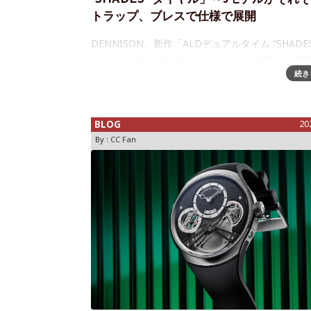
トラップ、ブレスで仕様で展開
DENNISON、新作「ALDデュアルタイム “SHADES
ヤル」を発表～光・動き・ディテールの進化を探
一本DENNISONは、デュアルタイムコレクショ
続き
進化形として「ALDデュアルタイム &
BLOG
20
By :
CC Fan