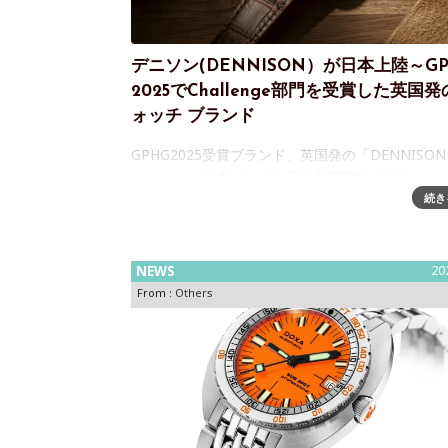
デニソン(DENNISON）が日本上陸～GP
2025でChallenge部門を受賞した英国
ォッチ ブランド
GPHG2025受賞ブランド、英国発の「DENNISO
ソン）」、日本における正規展開開始のお知らせ
DENNISON（デニソン）は1874年に創業し、長
続き
り時計業界の歴史を支えてきた存在です。100年
多くの名門時計ブ
NEWS
20
From :
Others