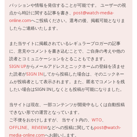
パッションや情報を発信することが可能です。 ユーザーの視
点から時計に関する記事を書き、
post@watch-media-
online.com
へご投稿ください。選考の後、掲載可能となりま
したらご連絡いたします。
また当サイトに掲載されているレギュラーブロガーの記事
に、意見やコメントを書き込むことで、ご自身の考えや他の
読者とコミュニケーションをとることもできます。
SIGN UP
からメールアドレスとニックネームの登録を済ませ
た読者が
SIGN IN
してから投稿した場合は、そのニックネー
ムが投稿者として表示されます。また、匿名でコメントを残
したい場合はSIGN INしなくとも投稿が可能になりました。
当サイトは現在、一部コンテンツが開発中もしくは自動投稿
できない形での運営となっています。
ご不便をおかけしますが、 当サイト内の、
WTO
、
OFFLINE
、
REVIEW
などへの投稿に関しても
post@watch-
media-online.com
へお願いします。