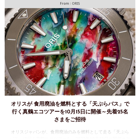
From :
ORIS
オリスが 食用廃油を燃料とする「天ぷらバス」で
行く真鶴エコツアーを10月15日に開催～先着25名
さまをご招待
オリスジャパンが、食用廃油のみを燃料として走る「天ぷら
バス」で行く真鶴エコツアーを、2023年10月15日に開催オリ