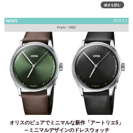
スジャパン株式会社は、フリーダイビング日本代表で真鶴町
続きを読む
観光大使の岡本美鈴さんご協力の元、真鶴町の後援を得て、
エコツア
NEWS
2023.9.3
From :
ORIS
オリスのピュアでミニマルな新作「アートリエS」
～ミニマルデザインのドレスウォッチ