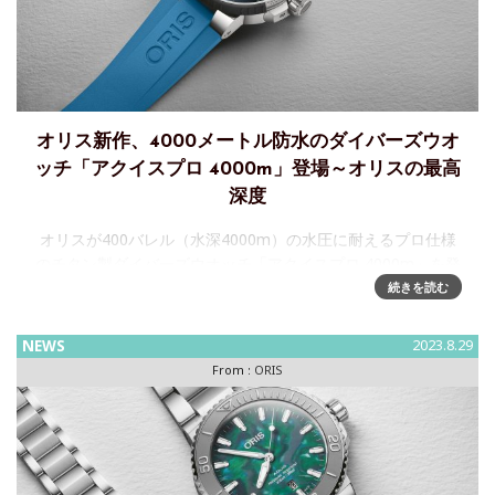
オリス新作、4000メートル防水のダイバーズウオ
ッチ「アクイスプロ 4000m」登場～オリスの最高
深度
オリスが400バレル（水深4000m）の水圧に耐えるプロ仕様
のチタン製ダイバーズウオッチ「アクイスプロ 4000m」を発
表高度な耐磁性とクロノメーターを凌ぐ精度、5日間パワーリ
続きを読む
ザーブと10年間メンテナンス不要の性能を誇る、自社開発の
キャ
NEWS
2023.8.29
From :
ORIS