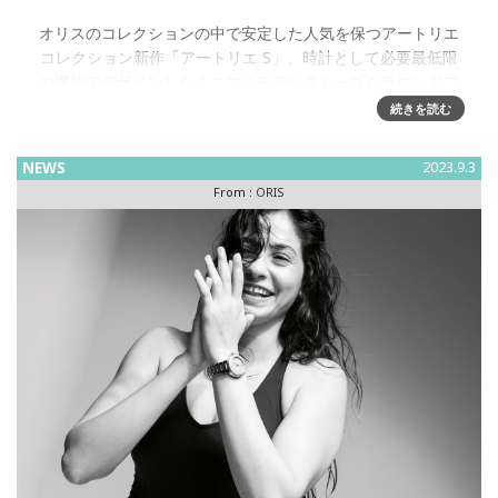
オリスのコレクションの中で安定した人気を保つアートリエ
コレクション新作「アートリエ S」、時計として必要最低限
の機能でデザインしたミニマルモデルスムーズなラウンドフ
ォームの38mmステンレススチールケースは実用性と着装感
続きを読む
を追及して設計
NEWS
2023.9.3
From :
ORIS