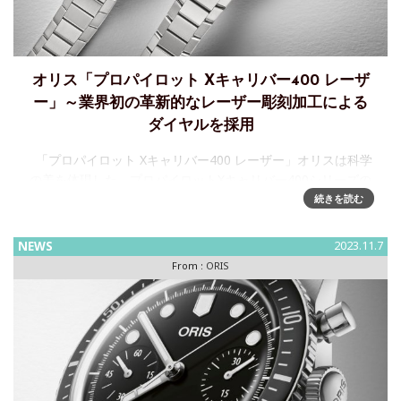
オリス「プロパイロット Xキャリバー400 レーザ
ー」～業界初の革新的なレーザー彫刻加工による
ダイヤルを採用
「プロパイロット Xキャリバー400 レーザー」オリスは科学
の美を体現した、プロパイロットXキャリバー400シリーズの
新作を発表します。そのダイアルは、時計業界で初めての革
続きを読む
新的なレーザー彫刻加工による閃光を放ちま
NEWS
2023.11.7
From :
ORIS