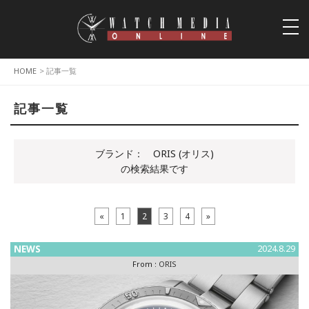
togg
navi
HOME
> 記事一覧
記事一覧
ブランド：
ORIS (オリス)
の検索結果です
«
1
2
3
4
»
NEWS
2024.8.29
From :
ORIS