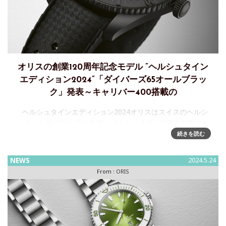
オリスの創業120周年記念モデル ”ヘルシュタイン
エディション2024”「ダイバーズ65オールブラッ
ク」発表～キャリバー400搭載の
ヘルシュタインエディション2024オリスはスイスのヘルシ
ュタイン村で1904年に創業しました。今年120周年を迎えま
す。創業当時からの独立精神が特徴です。オリスの誕生日を
続きを読む
記念する毎年恒例のスペシ ャルエディション。今
NEWS
2024.5.24
From :
ORIS