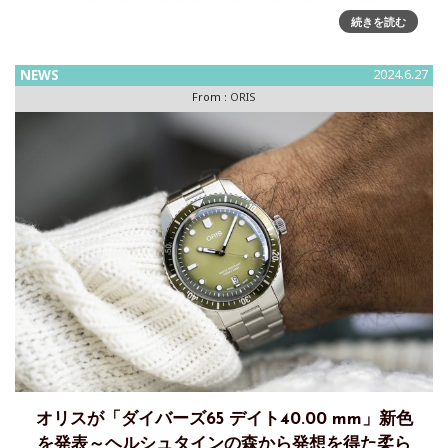
団」の活動を支援するモデルを再び発表します グレートバリ
アリーフ リミテッドエディションIV（第4弾）は、美しいグ
続きを読む
ラデーションを施した文字盤の下にキャリバー400を搭載した
NEWS
2024.6.27
From :
ORIS
オリスが「ダイバーズ65 デイト40.00 mm」新色
を発表～ヘルシュタインの森から発想を得た柔ら