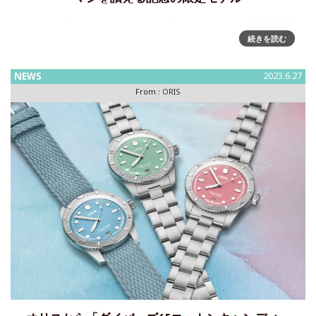
ハンク・アーロン リミテッドエディションオリスは野球殿堂
続きを読む
入りした偉大なプレーヤーで、人道活動家としても功績を上
げた、ハンク・アーロンを讃える記念の限定モデルを発表し
ます。オリスのシグニチャーモデルであるビッグクラウンポ
NEWS
2023.6.27
イン
From :
ORIS