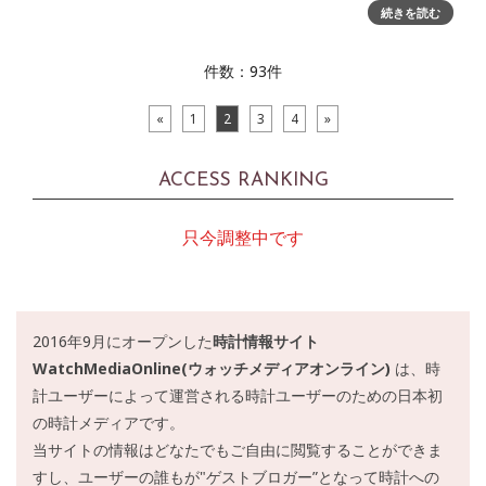
ゲインのマネジメントアスリートであるフリーダイビング日
続きを読む
本代表・
件数：93件
«
1
2
3
4
»
ACCESS RANKING
只今調整中です
2016年9月にオープンした
時計情報サイト
WatchMediaOnline(ウォッチメディアオンライン)
は、時
計ユーザーによって運営される時計ユーザーのための日本初
の時計メディアです。
当サイトの情報はどなたでもご自由に閲覧することができま
すし、ユーザーの誰もが"ゲストブロガー”となって時計への