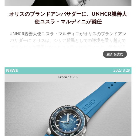
オリスのブランドアンバサダーに、UNHCR親善大
使ユスラ・マルディニが就任
UNHCR親善大使ユスラ・マルディニがオリスのブランドアン
バサダーに オリスは、シリア難民としての逆境を乗り越えて
オリンピック選手になったユスラ・マルディニと、彼女が設
立したチャリティ基金と協賛します。 「社会に良い変革をも
続きを読む
た
NEWS
2023.8.29
From :
ORIS