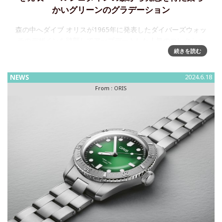
かいグリーンのグラデーション
森の中へダイブ オリスが1965年に発表したダイバーズウォッ
チのデザインを踏襲してアップデートした人気のコレクショ
ンに「ダイバーズ65デイト 40.00mm」新色が加わりまし
続きを読む
た。 この夏、自然の中で深呼吸する気分を彷彿す
NEWS
2024.6.18
From :
ORIS