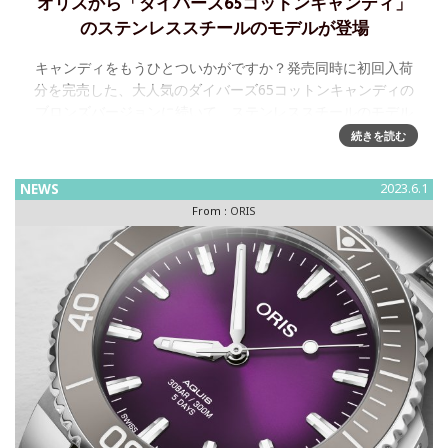
オリスから「ダイバーズ65コットンキャンディ」
のステンレススチールのモデルが登場
キャンディをもうひとついかがですか？発売同時に初回入荷
分を完売した、大人気のダイバーズ65コットンキャンディの
ブロンズバージョンに続いて、ステンレススチールのモデル
が登場します。 先発のブロンズバージョン同様、ブルー、グ
続きを読む
リーン
NEWS
2023.6.1
From :
ORIS