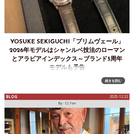
YOSUKE SEKIGUCHI「プリムヴェール」
2026年モデルはシャンルベ技法のローマン
とアラビアインデックス～ブランド5周年
モデルも予告
Watches & Wondersシーズンに合わせてル・ロックル在住の
続きを読む
関口陽介氏のアトリエにお邪魔し、2026年の新作についての
お話を伺いましたのでレポートします。年ごとにイヤーモデ
BLOG
2025.12.22
ルとして新しい表現を提案するプリムヴェール、2026年モデ
By :
CC Fan