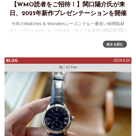
【WMO読者をご招待！】関口陽介氏が来
日、2025年新作プレゼンテーションを開催
今年のWatches & Wondersシーズンでも一番長い時間取材
(といっていいのか…)したのはル・ロックル在住の時計師 関口
陽介氏でした。年ごとに文字盤やケース、仕上げに挑戦する
イヤーモデルとして制作される「プリムフェール
続きを読む
BLOG
2024.9.23
By :
CC Fan