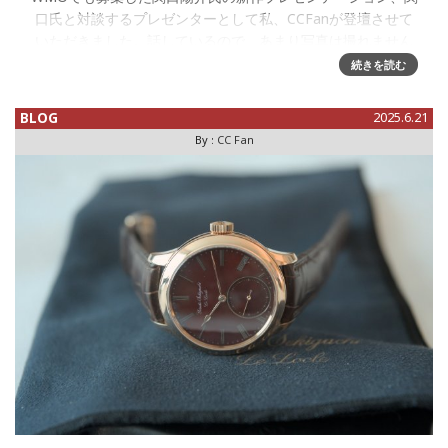
口氏と対談するプレゼンターとして私、CCFanが登壇させて
いただきました。話しているので、あまり写真は撮れません
でしたが、レポートします。設営の様子、ホテルのパーティ
続きを読む
ールームにて。ボッ
BLOG
2025.6.21
By :
CC Fan