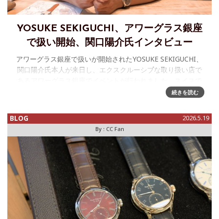
YOSUKE SEKIGUCHI、アワーグラス銀座
で扱い開始、関口陽介氏インタビュー
アワーグラス銀座で扱いが開始されたYOSUKE SEKIGUCHI、
関口陽介氏本人が来日し、エクスクルーシブな取り扱い店で
あるアワーグラス銀座でイベントが行われました。スイスで
は何度もお話は伺っているのですが、改めて時計作りについ
続きを読む
て正式にイ
BLOG
2026.5.19
By :
CC Fan