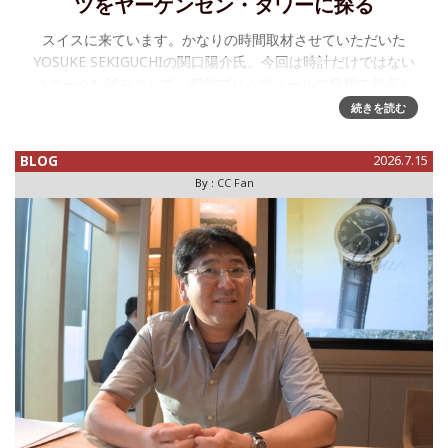
ツをヤーゲンセン・タワーに探る
スイスに来ています。かなりの時間取材させていただいた
YOSUKE SEKIGUCHIの関口陽介氏。今回は時計だけではない
ユニークな試みとして、初作プリムヴェールの発想の起点と
なった時計師のヤーゲンセン一族に注目、そのルーツを探る
続きを読む
ために19世
BLOG
2026.7.15
By :
CC Fan