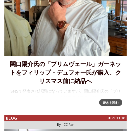
関口陽介氏の「プリムヴェール」ガーネッ
トをフィリップ・デュフォー氏が購入、ク
リスマス前に納品へ
SNSで発表され話題になっていますが、関口陽介氏の「プリ
ムヴェール」のガーネットを独立時計師のレジェンド、フィ
続きを読む
リップ・デュフォー氏が購入しました。工房訪問の時や、更
に前のジュネーブ・ウォッチ・デイズの段階で「デュフォー
氏から注文を受けた」と
BLOG
2025.11.16
By :
CC Fan