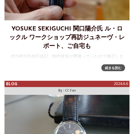
YOSUKE SEKIGUCHI 関口陽介氏 ル・ロ
ックル ワークショップ再訪ジュネーヴ・レ
ポート、ご自宅も
2024年9月26日追記：制作状況が間違っていたので修正しま
した。個人的にはこっちがメインだった感もあるジュネーブ
続きを読む
ウォッチデイズの追加日程、チャペックから1日遡り、今回は
ル・ロックル在住の関口陽介氏のワークショップを再訪しま
す。午前中の「別
BLOG
2024.6.6
By :
CC Fan