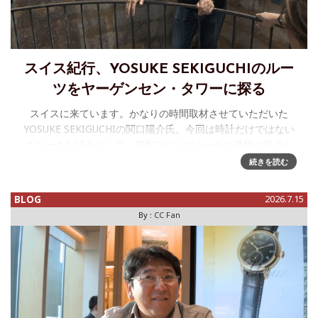
スイス紀行、YOSUKE SEKIGUCHIのルー
ツをヤーゲンセン・タワーに探る
スイスに来ています。かなりの時間取材させていただいた
YOSUKE SEKIGUCHIの関口陽介氏。今回は時計だけではない
ユニークな試みとして、初作プリムヴェールの発想の起点と
なった時計師のヤーゲンセン一族に注目、そのルーツを探る
続きを読む
ために19世
BLOG
2026.7.15
By :
CC Fan