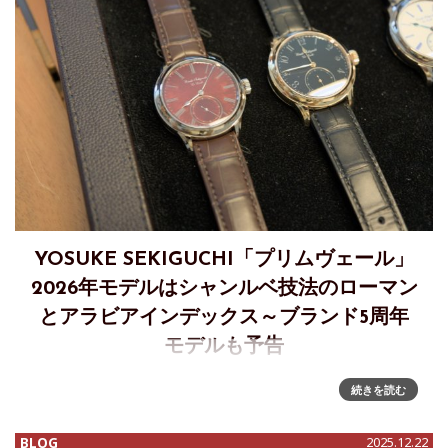
YOSUKE SEKIGUCHI「プリムヴェール」
2026年モデルはシャンルベ技法のローマン
とアラビアインデックス～ブランド5周年
モデルも予告
Watches & Wondersシーズンに合わせてル・ロックル在住の
続きを読む
関口陽介氏のアトリエにお邪魔し、2026年の新作についての
お話を伺いましたのでレポートします。年ごとにイヤーモデ
BLOG
2025.12.22
ルとして新しい表現を提案するプリムヴェール、2026年モデ