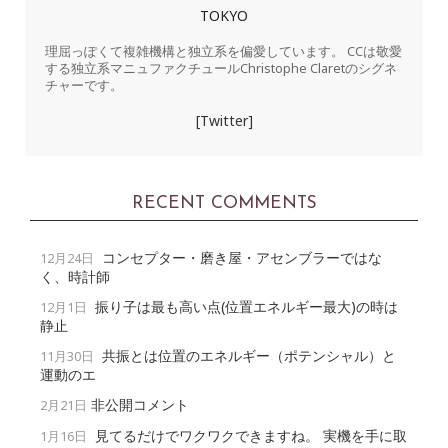
TOKYO
理屈っぽくて複雑機構と独立系を偏愛しています。 CCは敬愛
する独立系マニュファクチュールChristophe Claretのシグネ
チャーです。
[Twitter]
RECENT COMMENTS
コンセプター・磨き屋・アセンブラーではな
12月24日
く、時計師
振り子は最も高い点(位置エネルギー最大)の時は
12月1日
静止
共振とは位置のエネルギー（ポテンシャル）と
11月30日
運動のエ
非公開コメント
2月21日
見てるだけでワクワクできますね。 実機を手に取
1月16日