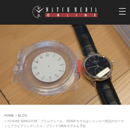
togg
navi
HOME
>
BLOG
> YOSUKE SEKIGUCHI「プリムヴェール」2026年モデルはシャンルベ技法のローマ
ンとアラビアインデックス～ブランド5周年モデルも予告