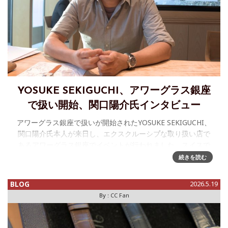
YOSUKE SEKIGUCHI、アワーグラス銀座
で扱い開始、関口陽介氏インタビュー
アワーグラス銀座で扱いが開始されたYOSUKE SEKIGUCHI、
関口陽介氏本人が来日し、エクスクルーシブな取り扱い店で
あるアワーグラス銀座でイベントが行われました。スイスで
は何度もお話は伺っているのですが、改めて時計作りについ
続きを読む
て正式にイ
BLOG
2026.5.19
By :
CC Fan