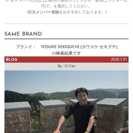
※ 非メンバーの方は上の動作の選択ボックスから「匿名(ニックネーム
可)で」を選択してください。
(新規
メンバー登録
をおすすめしております。)
SAME BRAND
ブランド：
YOSUKE SEKIGUCHI (ヨウスケ セキグチ)
の検索結果です
BLOG
2026.7.31
By :
CC Fan