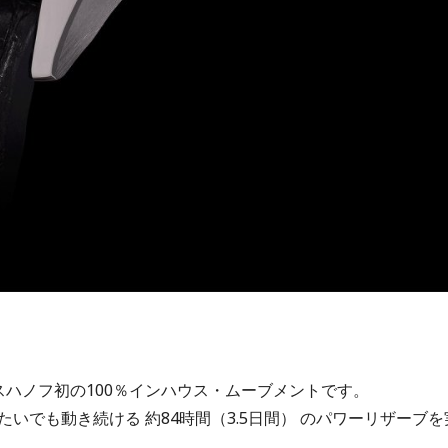
ハノフ初の100％インハウス・ムーブメントです。
いでも動き続ける 約84時間（3.5日間） のパワーリザーブを