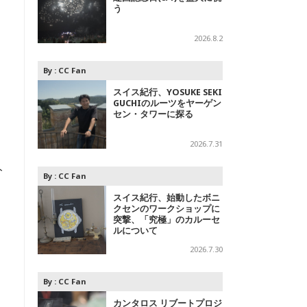
う
2026.8.2
By :
CC Fan
スイス紀行、YOSUKE SEKI
GUCHIのルーツをヤーゲン
セン・タワーに探る
2026.7.31
ト
By :
CC Fan
スイス紀行、始動したボニ
クセンのワークショップに
突撃、「究極」のカルーセ
る
ルについて
し
2026.7.30
By :
CC Fan
カンタロス リブートプロジ