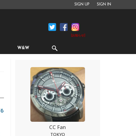
SIGN UP
SIGN IN
[お知らせ]
W&W
」
る
CC Fan
ス
TOKYO