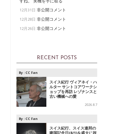
すね。 実機を手に取る
非公開コメント
12月31日
非公開コメント
12月28日
非公開コメント
12月26日
RECENT POSTS
By :
CC Fan
スイス紀行 ヴィアネイ・ハ
ルター サントコアワークシ
ョップを再訪 レゾナンスと
古い機械への愛
2026.8.7
By :
CC Fan
スイス紀行、スイス連邦の
建国記念日(8/1)を盛大に祝