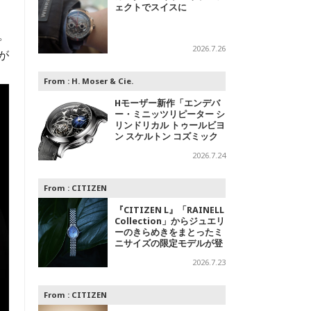
ェクトでスイスに
。
2026.7.26
が
From :
H. Moser & Cie.
Hモーザー新作「エンデバ
ー・ミニッツリピーター シ
リンドリカル トゥールビヨ
ン スケルトン コズミック
レイン」～光の中に浮かび
2026.7.24
上がる精密機械
From :
CITIZEN
『CITIZEN L』「RAINELL
Collection」からジュエリ
ーのきらめきをまとったミ
ニサイズの限定モデルが登
場
2026.7.23
From :
CITIZEN