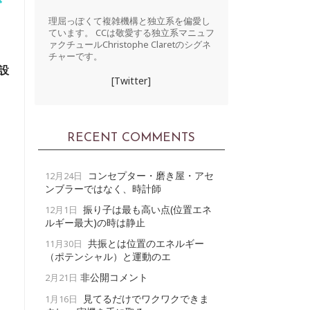
理屈っぽくて複雑機構と独立系を偏愛し
ています。 CCは敬愛する独立系マニュフ
ァクチュールChristophe Claretのシグネ
チャーです。
設
[Twitter]
RECENT COMMENTS
コンセプター・磨き屋・アセ
12月24日
ンブラーではなく、時計師
振り子は最も高い点(位置エネ
12月1日
ルギー最大)の時は静止
共振とは位置のエネルギー
11月30日
（ポテンシャル）と運動のエ
非公開コメント
2月21日
見てるだけでワクワクできま
1月16日