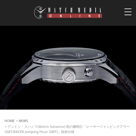
togg
navi
HOME
>
NEWS
> アントン・スハノフ(Anton Suhanov) 初の腕時計「レーサージャンピングアワー
GMT(RACER Jumping Hour GMT)」技術仕様