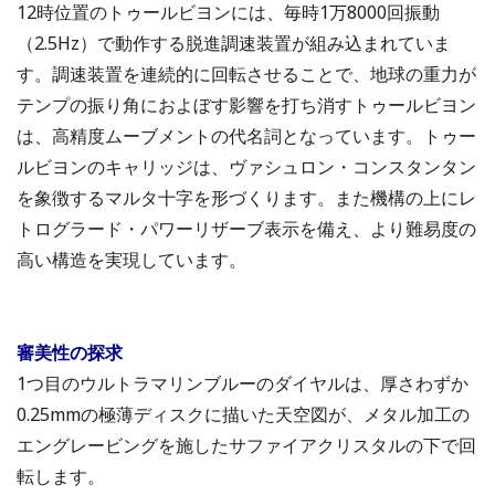
12時位置のトゥールビヨンには、毎時1万8000回振動
（2.5Hz）で動作する脱進調速装置が組み込まれていま
す。調速装置を連続的に回転させることで、地球の重力が
テンプの振り角におよぼす影響を打ち消すトゥールビヨン
は、高精度ムーブメントの代名詞となっています。トゥー
ルビヨンのキャリッジは、ヴァシュロン・コンスタンタン
を象徴するマルタ十字を形づくります。また機構の上にレ
トログラード・パワーリザーブ表示を備え、より難易度の
高い構造を実現しています。
審美性の探求
1つ目のウルトラマリンブルーのダイヤルは、厚さわずか
0.25mmの極薄ディスクに描いた天空図が、メタル加工の
エングレービングを施したサファイアクリスタルの下で回
転します。