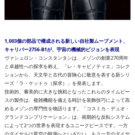
1,003個の部品で構成される新しい自社製ムーブメント、
キャリバー2756-B1が、宇宙の機械的ビジョンを表現
ヴァシュロン・コンスタンタンは、メゾンの創業270周年
と卓越性への探求を称え、「レ・キャビノティエ」コレク
ションから、天文学と古代の冒険心に敬意を表する新シリ
ーズ「ラ・ケットゥ（探求）」を発表します。
技術的、審美的に大きな挑戦となったこれらのタイムピー
スの製作は、複雑機能を備える時計を装飾技巧によって高
めるメゾンの専門性を物語ります。「コスミカ・デュオ・
グランドコンプリケーション」は、画期的な反転システム
によって2つの世界を表現するユニークピースです。一方
のダイヤルは星空の観測へといざない、もう一方のダイヤ