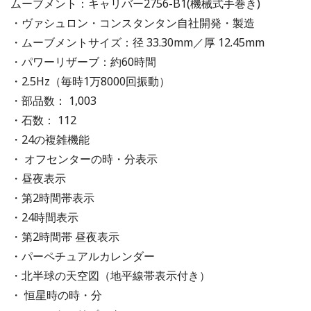
ムーブメント：キャリバー2756-B1(機械式手巻き)
・ヴァシュロン・コンスタンタン自社開発・製造
・ムーブメントサイズ：径 33.30mm／厚 12.45mm
・パワーリザーブ：約60時間
・2.5Hz（毎時1万8000回振動）
・部品数： 1,003
・石数： 112
・24の複雑機能
・ オフセンターの時・分表示
・昼夜表示
・第2時間帯表示
・24時間表示
・第2時間帯 昼夜表示
・パーペチュアルカレンダー
・北半球の天空図（地平線帯表示付き）
・ 恒星時の時・分