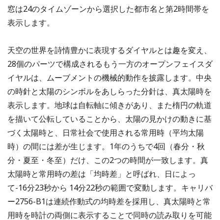
窓は24のタイムゾーンから選択した都市名と第2時間帯を
表示します。
天空の世界を詩情豊かに表現するダイヤルとは趣を変え、
28個のパーツで構成されるもう一方のオープンフェイスダ
イヤルは、ムーブメントの機械的動作を披露します。中央
の時針と太陽のシンボルをあしらった分針は、真太陽時を
表示します。地球は自転軸に傾きがあり、また楕円の軌道
を描いて公転していることから、太陽の見かけの動きに基
づく太陽時と、日常社会で使用される常用時（平均太陽
時）の間には差が生じます。1年のうちで4回（春分・秋
分・夏至・冬至）だけ、この2つの時間が一致します。真
太陽時と常用時の差は「均時差」と呼ばれ、日によっ
て-16分23秒から 14分22秒の範囲で変動します。キャリバ
ー2756-B1は連続作動式の均時差を採用し、真太陽時と常
用時を時計の両側に表示することで同時の読み取りを可能