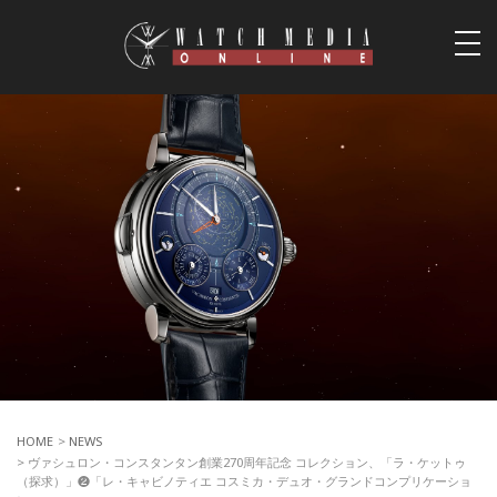
togg
navi
HOME
>
NEWS
> ヴァシュロン・コンスタンタン創業270周年記念 コレクション、「ラ・ケットゥ
（探求）」❷「レ・キャビノティエ コスミカ・デュオ・グランドコンプリケーショ