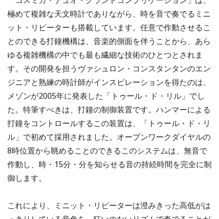
極めて複雑な天文時計でありながら、時を音で奏でるミニ
ット・リピーターも搭載しています。任意で作動させるこ
とのできる打鐘機構は、音楽的側面を伴うことから、あら
ゆる複雑機構の中でも最も繊細な技術のひとつとされま
す。その開発を担うヴァシュロン・コンスタンタンのエン
ジニアと熟練の時計師がインスピレーションを得たのは、
メゾンが2005年に発表した「トゥール・ド・リル」でし
た。特筆すべきは、打鐘の制御装置です。ハンマーによる
打鐘をコントロールするこの装置は、「トゥール・ド・リ
ル」で初めて採用されました。オープンワークダイヤルの
8時位置から眺めることのできるこのシステムは、無音で
作動し、時・15分・分を知らせる音の持続時間を完全に制
御します。
これにより、ミニット・リピーターは澄みきった高低がは
っきりしている音色を、狂いのないリズムで奏でることが