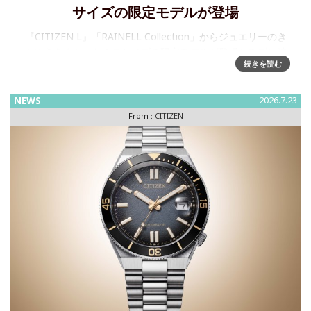
サイズの限定モデルが登場
『CITIZEN L』「RAINELL Collection」からジュエリーのき
らめきをまとったミニサイズの限定モデルが登場シチズン時
続きを読む
計株式会社は、自然の輝きをまとって、ひとつ上の自分にな
れる、ジュエリーライクウオッチブランド『CI
NEWS
2026.7.23
From :
CITIZEN