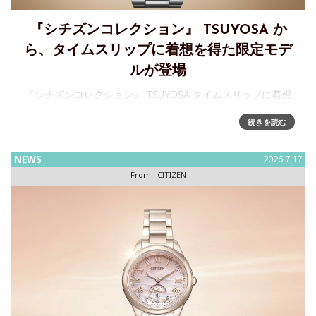
『シチズンコレクション』 TSUYOSA か
ら、タイムスリップに着想を得た限定モデ
ルが登場
『シチズンコレクション』 TSUYOSA タイムスリップに着想
を得た限定モデルが登場 2026年8月6日発売シチズン時計株式
続きを読む
会社は、豊富なカラーバリエーションが人気の『シチズンコ
レクション』 TSUYOSA（ツヨサ、以下 TSUYOSA
NEWS
2026.7.17
From :
CITIZEN