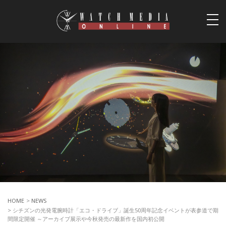
togg
navi
HOME
>
NEWS
> シチズンの光発電腕時計「エコ・ドライブ」誕生50周年記念イベントが表参道で期
間限定開催 ～アーカイブ展示や今秋発売の最新作を国内初公開