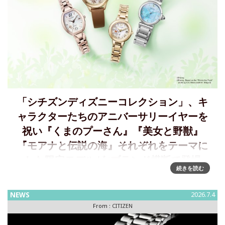
「シチズンディズニーコレクション」、キ
ャラクターたちのアニバーサリーイヤーを
祝い『くまのプーさん』『美⼥と野獣』
『モアナと伝説の海』それぞれをテーマに
した限定モデルが4ブランド横断で登場
続きを読む
「シチズンディズニーコレクション」『くまのプーさん』
『美女と野獣』『モアナと伝説の海』それぞれをテーマにし
NEWS
2026.7.4
た限定モデルが登場～2026年8月6日発売シチズン時計株式会
From :
CITIZEN
社は、「 CITIZEN Disney Collection（シチ