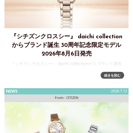
『シチズンクロスシー』 daichi collection
からブランド誕生 30周年記念限定モデル
2026年8月6日発売
『シチズンクロスシー』 daichi collectionからブランド誕生
30周年記念限定モデル 2026年8月6日発売シチズン時計株式
続きを読む
会社は、上品で凛としたデザインに、使いやすい機能を兼ね
備えたレディスウオッチブランド『 CIT
NEWS
2026.7.13
From :
CITIZEN