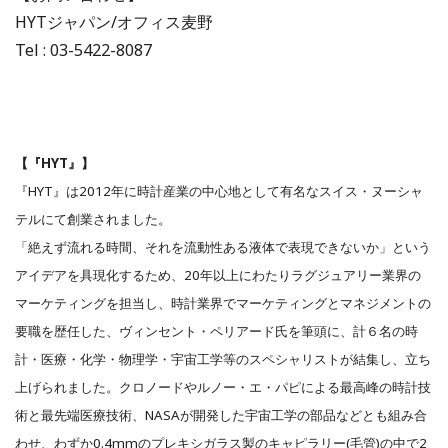
HYTジャパン/オフィス麦野
Tel : 03-5422-8087
【『HYT』】
『HYT』は2012年に時計産業の中心地として有名なスイス・ヌーシャ
テルにて創業されました。
「絶えず流れる時間、それを流動性ある液体で表現できないか」という
アイデアを具現化するため、20年以上にわたりラグジュアリー業界の
マーケティングを担当し、時計業界でマーケティングとマネジメントの
要職を歴任した、ヴィンセント・ペリアード氏を筆頭に、計６名の時
計・医療・化学・物理学・宇宙工学等のスペシャリストが結集し、立ち
上げられました。クロノードやルノー・エ・パピによる最高峰の時計技
術と最先端医療技術、NASAが開発した宇宙工学の部品などとも組み合
わせ、わずか0.4mmのプレキシガラス製のキャピラリー(毛管)の中で2