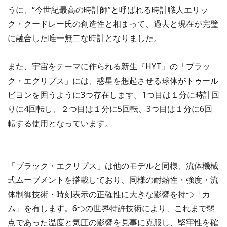
うに、“今世紀最高の時計師”と呼ばれる時計職人エリッ
ク・クードレー氏の創造性と相まって、過去と現在が完璧
に融合した唯一無二な時計となりました。
また、宇宙をテーマに作られる新生『HYT』の「ブラッ
ク・エクリプス」には、惑星を想起させる球体がトゥール
ビヨンを囲うように3つ存在します。1つ目は１分に時計回
りに4回転し、２つ目は１分に5回転、3つ目は１分に6回
転する使用となっています。
「ブラック・エクリプス」は他のモデルと同様、流体機械
式ムーブメントを搭載しており、同様の耐熱性・強度・流
体制御技術・時刻表示の正確性に大きな影響を持つ「カ
ム」を有します。6つの世界特許技術により、これまで弱
点であった温度と気圧の影響を見事に克服し、堅牢性を確