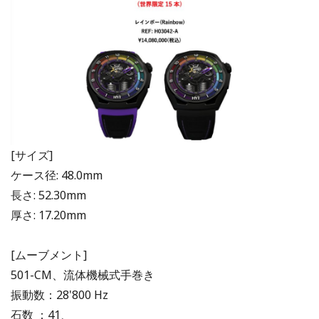
[サイズ]
ケース径: 48.0mm
長さ: 52.30mm
厚さ: 17.20mm
[ムーブメント]
501-CM、流体機械式手巻き
振動数：28'800 Hz
石数 ：41、