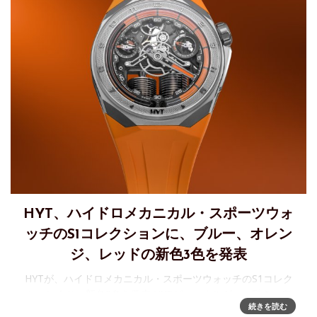
HYT、ハイドロメカニカル・スポーツウォ
ッチのS1コレクションに、ブルー、オレン
ジ、レッドの新色3色を発表
HYTが、ハイドロメカニカル・スポーツウォッチのS1コレク
ションより、新色3色を発表 HYTが、エネルギー・動き・奥
続きを読む
行きを通じて「時間」の概念を再定義する3つの「S1 カラ