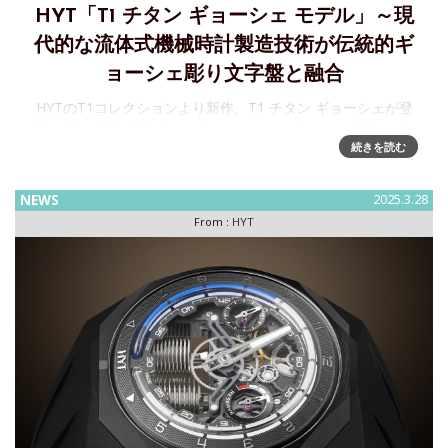
HYT「T1 チタン ギョーシェ モデル」～現
代的な流体式機械時計製造技術が伝統的ギ
ョーシェ彫り文字盤と融合
HYTのT1コレクションより新作、T1 チタン ギョーシェが登
場 HYTの新作 T1チタン ギョーシェは、ギョーシェ彫りの文
続きを読む
字盤と、HYTならではのユニークな流体機械式時計製造技術
を組み合わせたタイムピース。世界限定8本です。
NEWS
2025.3.28
From :
HYT