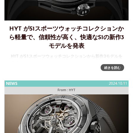
HYT がS1スポーツウォッチコレクションか
ら軽量で、信頼性が高く、快適なS1の新作3
モデルを発表
HYT がS1スポーツウォッチコレクションから新作3モデルを
発表 HYTのS1スポーツウォッチコレクションから3つの新し
続きを読む
いモデルが登場します。S1チタン DLC ブルー、S1チタン
DLC グリーン、S1ビーズブラスト チタンレッドの3
NEWS
2024.10.11
From :
HYT