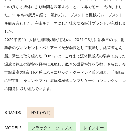
つの異なる液体により時間を表示することに世界で初めて成功しまし
た。10年もの歳月を経て、流体式ムーブメントと機械式ムーブメント
を組み合わせた、宇宙をテーマにした壮大なる時計ブランドが完成しま
した。
2020年後半に大幅な組織改編が行われ、2021年3月に新株主の元、創
業者のヴィンセント・ペリアード氏が会長として復帰し、経営陣を刷
新。新生に取り組んだ『HYT』は、これまで流体機械式の弱点であった
温度と気圧の影響を見事に克服し、数々の世界特許を取得。さらに、今
世紀最高の時計師と呼ばれるエリック・クードレイ氏と組み、「腕時計
の宇宙船」をコンセプトに流体機械式コンプリケーションコレクション
の開発に取り組んでいます。
BRANDS :
HYT (HYT)
MODELS :
ブラック・エクリプス
レインボー