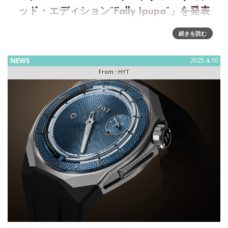
ッド・エディション”Fally Ipupa”」を発表
HYTがS1 5N ゴールド・チタン・リミテッド・エディショ
続きを読む
ン“Fally Ipupa”を発表～著名なアーティスト、ファリー・イプ
パとのコラボモデル 高級時計製造と文化芸術の驚異的な融合
NEWS
2025.4.10
を体現するHYTの新作、S
From :
HYT