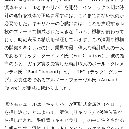
流体モジュールとキャリバーを開発。インデックス間の時
針の進行を液体で正確に示すには、これまでにない技術が
必要でした。キャリバーの心臓部には、これを実現する13
枚のブレードで構成された大きな「カム」機構が備わって
おり、時刻表示の精度を保証しています。この深淵な機構
の開発を牽引したのは、業界で最も偉大な時計職人の一人
であるエリック・クードレイ氏（Eric Coudray）。彼の指
導のもと、ガイア賞を受賞した時計職人のポール・クレメ
ンティ氏（Paul Clementi）と、『TEC（テック）グルー
プ』の責任者であるアルノー・フェーヴル氏（Arnaud
Faivre）が開発に携わりました。
流体モジュールは、キャリバーが可動式金属器（ベロー）
を押し込むことによって、流体（リキッド）が6時位置か
ら押し出され、毛細管（キャピラリー）の中に注入される
仕組みです。流体（リキッド）がインデックスをぐるっと