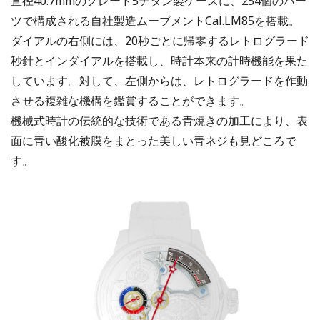
直径40.7mmのグレード5チタン製ケースに、254個のパー
ツで構成される自社製造ムーブメントCal.LM85を搭載。
ダイアルの右側には、20秒ごとに帰零するレトログラード
秒針とインダイアルを搭載し、時計本来の計時機能を果た
しています。対して、左側からは、レトログラードを作動
させる複雑な機構を鑑賞することができます。
機械式時計の伝統的な技術である青焼きの加工により、表
面に青い酸化被膜をまとった美しい青ネジも見どころで
す。