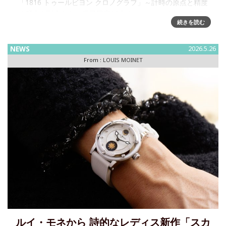
「1816 トゥールビヨン クロノグラフ」～計時の原点と精度
の頂点が融合した、世界限定12本のスペシャルピース 1816
続きを読む
年、時計師ルイ・モネは世界で初めて「時間を計測するため
の機械」としてのクロノグラフを完成させました。同じ時
代、精度の
NEWS
2026.5.26
From :
LOUIS MOINET
ルイ・モネから 詩的なレディス新作「スカ