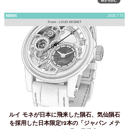
続きを読む
目の年に由来する、ジュネーブ天文台公認クロノメータース
イス高級時計ブランド LOUIS MOINET（ ルイ モネ）が、
NEWS
2025.7.10
From :
LOUIS MOINET
ルイ モネが日本に飛来した隕石、気仙隕石
を採用した日本限定12本の「ジャパン メテ