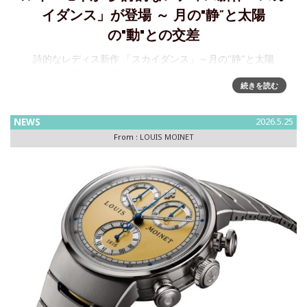
イダンス」が登場 ～ 月の"静”と太陽
の"動"との交差
詩的なレディス新作 「スカイダンス」～月の"静"と太陽
の"動"が交差する太陽と月という二つの天体をテーマにした
続きを読む
レディス新作スカイダンスを発表いたします。12時位置には
月隕石「ドファール 457」と三日月を配し、6時位置には60秒
NEWS
2026.5.25
From :
LOUIS MOINET