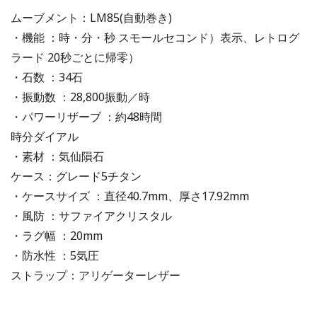
ムーブメント：LM85(自動巻き)
・機能 ：時・分・秒 スモールセコンド）表示、レトログ
ラード 20秒ごとに帰零）
・石数 ：34石
・振動数 ：28,800振動／時
・パワーリザーブ ：約48時間
時分ダイアル
・素材 ：気仙隕石
ケース：グレード5チタン
・ケースサイズ ：直径40.7mm、厚さ17.92mm
・風防 ：サファイアクリスタル
・ラグ幅 ：20mm
・防水性 ：5気圧
ストラップ：アリゲーターレザー