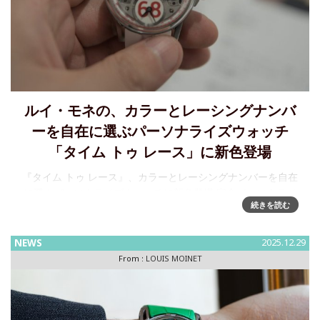
ルイ・モネの、カラーとレーシングナンバ
ーを自在に選ぶパーソナライズウォッチ
「タイム トゥ レース」に新色登場
『タイム トゥ レース』、カラーとレーシングナンバーを自在
に選ぶパーソナライズウォッチに新色登場 完全パーソナライ
続きを読む
ズ制を核とするタイム トゥ レースに、新色「「フラッシュ」
の2モデルが加わりました。レースの世界では、勝敗は一瞬で
決まる―
NEWS
2025.12.29
From :
LOUIS MOINET