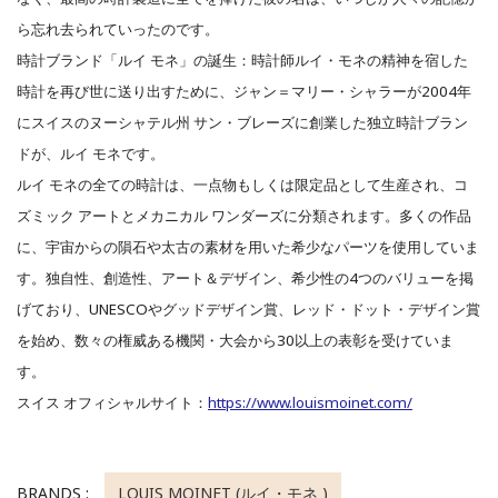
ら忘れ去られていったのです。
時計ブランド「ルイ モネ」の誕生：時計師ルイ・モネの精神を宿した
時計を再び世に送り出すために、ジャン＝マリー・シャラーが2004年
にスイスのヌーシャテル州 サン・ブレーズに創業した独立時計ブラン
ドが、ルイ モネです。
ルイ モネの全ての時計は、一点物もしくは限定品として生産され、コ
ズミック アートとメカニカル ワンダーズに分類されます。多くの作品
に、宇宙からの隕石や太古の素材を用いた希少なパーツを使用していま
す。独自性、創造性、アート＆デザイン、希少性の4つのバリューを掲
げており、UNESCOやグッドデザイン賞、レッド・ドット・デザイン賞
を始め、数々の権威ある機関・大会から30以上の表彰を受けていま
す。
スイス オフィシャルサイト：
https://www.louismoinet.com/
BRANDS :
LOUIS MOINET (ルイ・モネ )