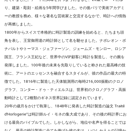
り、建築・彫刻・絵画を5年間学びました。その後パリで美術アカデミ
ーの教授を務め、様々な著名な芸術家と交流するなかで、時計への情熱
が再燃しました。
1800年からスイスで本格的に時計製造の訓練を始めると、たちまち頭
角を表し、王室御用達の時計師として名を馳せました。ナポレオン・ボ
ナパルトやトーマス・ジェファーソン、ジェームズ・モンロー、ロシア
国王、フランス王妃など、世界中のVIP顧客に時計を製造し、その腕を
発揮しました。100年後の未来を先取りしていると称された最高峰の技
術に、アートのエッセンスを融合するスタイルが、彼の作品の最大の特
徴でした。1816年に製造した天体観測用の毎時216,000振動のクロノ
グラフ、コンター・ドゥ・ティエルスは、世界初のクロノグラフ・高振
動時計として2種類のギネス世界記録に認定されています。
20年の歳月をかけて執筆し、1848年に発表した時計製造の論文 Traité
d’Horlogerie”は時計師ルイ・モネの集大成であり、その後の時計界にお
ける最良のバイブルでした。しかしながら、地位や名声を得ることでは
なく、最高の時計製造に全てを捧げた彼の名は、いつしか人々の記憶か