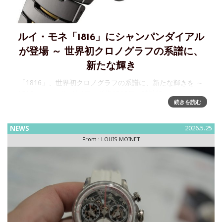
ルイ・モネ「1816」にシャンパンダイアル
が登場 ～ 世界初クロノグラフの系譜に、
新たな輝き
「1816」、世界初クロノグラフの系譜に、新たな輝きを ～
1816 シャンパンダイアル登場1816年、時計師ルイ・モネが
続きを読む
世界初のクロノグラフを完成させました。その歴史的偉業を
現代に蘇らせたコレクション「1816」に、新たなカラーバリ
NEWS
2026.5.25
From :
LOUIS MOINET