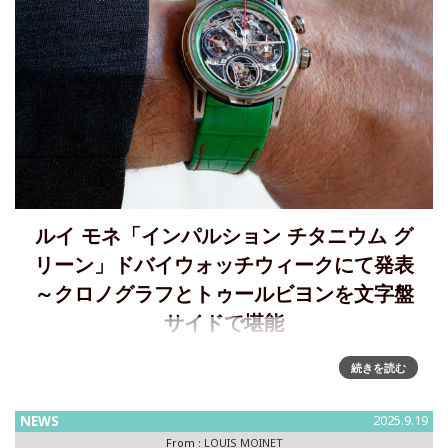
ルイ モネ「インパルション チタニウム グ
リーン」ドバイウォッチウィークにて発表
～クロノグラフとトゥールビヨンを文字盤
サイドで堪能
ルイ モネがドバイウォッチウィークにてインパルション チタ
続きを読む
ニウム グリーンを発表クロノグラフとトゥールビヨンが融合
したマルチコンプリウォッチに、生命を象徴するグリーンカ
NEWS
2025.9.19
ラーが登場スイス高級時計ブランド LOUIS MOINET（ ルイ
From :
LOUIS MOINET