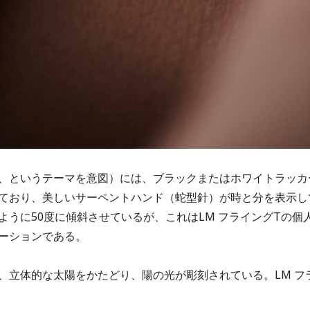
字、というテーマを意図）には、ブラックまたはホワイトラッカ
ており、美しいサーペントハンド（蛇型針）が時と分を表示し
うに50度に傾斜させているが、これはLM フライングTの個
ーションである。
、立体的な太陽をかたどり、陽の光が彫刻されている。LM フ