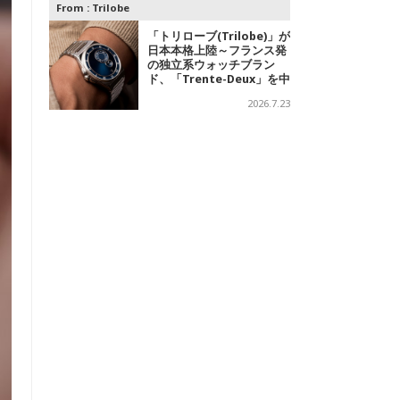
From :
Trilobe
「トリローブ(Trilobe)」が
日本本格上陸～フランス発
の独立系ウォッチブラン
ド、「Trente-Deux」を中
心に、針を持たない時計を
2026.7.23
展開