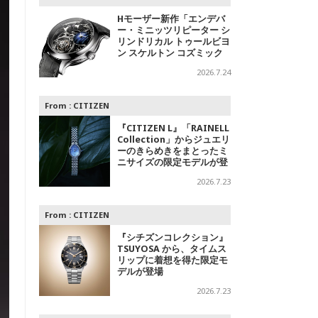
Hモーザー新作「エンデバ
ー・ミニッツリピーター シ
リンドリカル トゥールビヨ
ン スケルトン コズミック
レイン」～光の中に浮かび
2026.7.24
上がる精密機械
From :
CITIZEN
『CITIZEN L』「RAINELL
Collection」からジュエリ
ーのきらめきをまとったミ
ニサイズの限定モデルが登
場
2026.7.23
From :
CITIZEN
『シチズンコレクション』
TSUYOSA から、タイムス
リップに着想を得た限定モ
デルが登場
2026.7.23