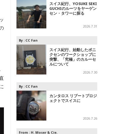
スイス紀行、YOSUKE SEKI
GUCHIのルーツをヤーゲン
セン・タワーに探る
ッ
2026.7.31
の
By :
CC Fan
スイス紀行、始動したボニ
クセンのワークショップに
突撃、「究極」のカルーセ
ルについて
ネ
2026.7.30
直
に
By :
CC Fan
カンタロス リブートプロジ
ェクトでスイスに
2026.7.26
From :
H. Moser & Cie.