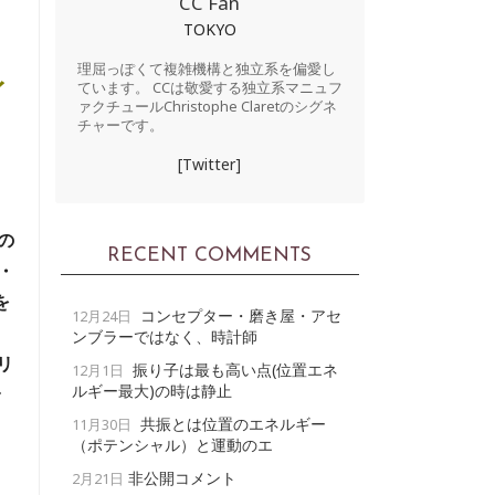
CC Fan
TOKYO
理屈っぽくて複雑機構と独立系を偏愛し
イ
ています。 CCは敬愛する独立系マニュフ
ァクチュールChristophe Claretのシグネ
チャーです。
[Twitter]
の
RECENT COMMENTS
・
を
コンセプター・磨き屋・アセ
12月24日
ンブラーではなく、時計師
リ
振り子は最も高い点(位置エネ
12月1日
ルギー最大)の時は静止
共振とは位置のエネルギー
11月30日
（ポテンシャル）と運動のエ
非公開コメント
2月21日