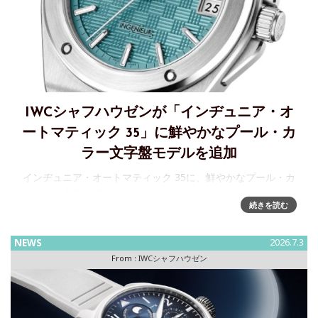
IWCシャフハウゼンが「インヂュニア・オ
ートマティック 35」に鮮やかなプール・カ
ラー文字盤モデルを追加
インヂュニア・オートマティック 35に、鮮やかなプール・カ
ラーの文字盤が登場1976年、伝説的なジュネーブのアーティ
続きを読む
ストであり時計デザイナーでもあるジェラルド・ジェンタ
は、インヂュニアSL（リファレンス1832）を創り出しまし
た。そ
NEWS
2026.7.3
From :
IWCシャフハウゼン