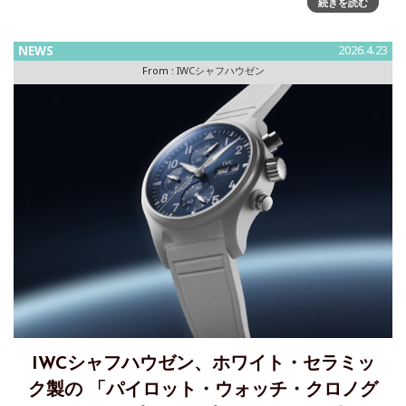
続きを読む
イロット・ウォッチ・クロノグラフ・ローレウス」を発表
IWCシャフハウゼンは、ローレウス・スポーツ・フォー・グ
NEWS
2026.4.23
ッドに捧げる特別エディションの最新作、パイロット・ウォ
From :
IWCシャフハウゼン
ッチ・クロノグラ
IWCシャフハウゼン、ホワイト・セラミッ
ク製の 「パイロット・ウォッチ・クロノグ