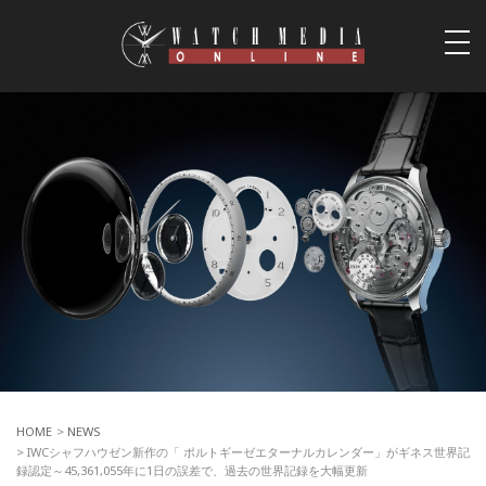
togg
navi
HOME
>
NEWS
> IWCシャフハウゼン新作の「 ポルトギーゼエターナルカレンダー」がギネス世界記
録認定～45,361,055年に1日の誤差で、過去の世界記録を大幅更新