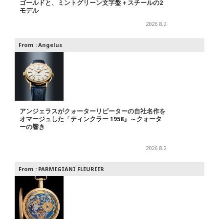
ゴールドと、ミントグリーン文字盤＋スチールの2
モデル
2026.8.2
From :
Angelus
アンジェラスがクォーターリピーターの自社名作を
オマージュした「ティンクラー 1958』～クォータ
ーの響き
2026.8.2
From :
PARMIGIANI FLEURIER