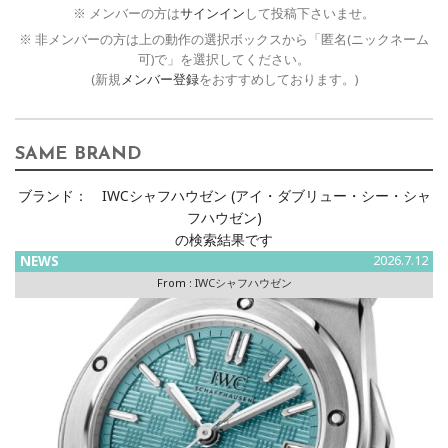
※ メンバーの方は
サインイン
して投稿下さいませ。
※ 非メンバーの方は上の動作の選択ボックスから「匿名(ニックネーム
可)で」を選択してください。
(新規
メンバー登録
をおすすめしております。)
SAME BRAND
ブランド：
IWCシャフハウゼン (アイ・ダブリュー・シー・シャ
フハウゼン)
の検索結果です
NEWS
2026.7.12
From :
IWCシャフハウゼン