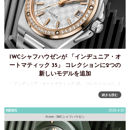
IWCシャフハウゼンが 「インヂュニア・オ
ートマティック 35」 コレクションに2つの
新しいモデルを追加
「インヂュニア・オートマティック 35」 コレクションに、2
つの新しいモデルを追加IWCシャフハウゼンは、ジュネーブ
続きを読む
で開催されるウォッチズ＆ワンダーズで 「インヂュニア・オ
ートマティック 35」の2つの新しいバージョンを発表しま
す。一方
NEWS
2026.4.20
From :
IWCシャフハウゼン