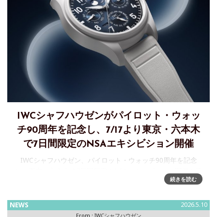
IWCシャフハウゼンがパイロット・ウォッ
チ90周年を記念し、7/17より東京・六本木
で7日間限定のNSAエキシビション開催
IWCシャフハウゼン、パイロット・ウォッチ90周年を記念
し、東京・六本木で7日間限定のNSAエキシビション開催を発
続きを読む
表IWCシャフハウゼンはパイロット・ウォッチ誕生から90年
の時を祝し、東京・六本木で7日間の“The Next
NEWS
2026.5.10
From :
IWCシャフハウゼン