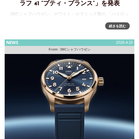
ラフ 41 “プティ・プランス”」を発表
IWCシャフハウゼン、ホワイト・セラミック製の 「パイロッ
ト・ウォッチ・クロノグラフ 41 “プティ・プランス”」を発表
続きを読む
IWCシャフハウゼンは、ジュネーブで開催されるウォッチズ
＆ワンダーズで 「パイロット・ウ
NEWS
2026.4.23
From :
IWCシャフハウゼン