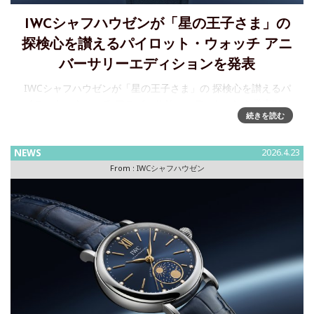
IWCシャフハウゼンが「星の王子さま」の
探検心を讃えるパイロット・ウォッチ アニ
バーサリーエディションを発表
IWCシャフハウゼンが「星の王子さま」の 探検心を讃えるパ
イロット・ウォッチ アニバーサリーエディションを発表IWC
続きを読む
シャフハウゼンは、アントワーヌ・ド・サン＝テグジュペリ
の遺族との 20年にわたるコラボレーションを記念し、ジュネ
ーブ
NEWS
2026.4.23
From :
IWCシャフハウゼン