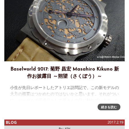
Baselworld 2017: 菊野 昌宏 Masahiro Kikuno 新
作お披露目 ～朔望（さくぼう）～
小生が先日レポートしたアトリエ訪問記で、この新モデルの
大方の概要はつかめたのではないかと思います。それがつい
に、バーゼルで完成品として皆さんの目に触れています。な
んとも言いようのない感動を感じます。モデル名は「朔
続きを読む
望」。陰暦の1日と15日、す
BLOG
2017.2.19
By :
KIH