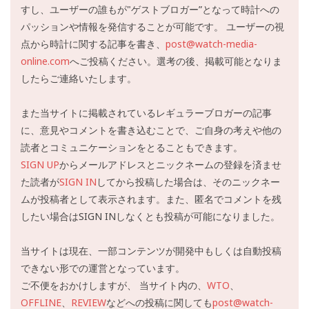
すし、ユーザーの誰もが"ゲストブロガー”となって時計への
パッションや情報を発信することが可能です。 ユーザーの視
点から時計に関する記事を書き、
post@watch-media-
online.com
へご投稿ください。選考の後、掲載可能となりま
したらご連絡いたします。
また当サイトに掲載されているレギュラーブロガーの記事
に、意見やコメントを書き込むことで、ご自身の考えや他の
読者とコミュニケーションをとることもできます。
SIGN UP
からメールアドレスとニックネームの登録を済ませ
た読者が
SIGN IN
してから投稿した場合は、そのニックネー
ムが投稿者として表示されます。また、匿名でコメントを残
したい場合はSIGN INしなくとも投稿が可能になりました。
当サイトは現在、一部コンテンツが開発中もしくは自動投稿
できない形での運営となっています。
ご不便をおかけしますが、 当サイト内の、
WTO
、
OFFLINE
、
REVIEW
などへの投稿に関しても
post@watch-