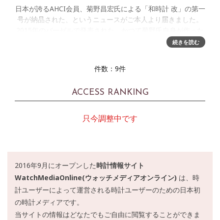
日本が誇るAHCI会員、菊野昌宏氏による「和時計 改」の第一
号が納品された、というニュースがご本人より届きました。
2015年のバーゼルで発表された、かつて菊野氏自身が作った
「和時計」の腕時計版をさらに小型化したこの作品は、年産1
続きを読む
本と決められ
件数：9件
ACCESS RANKING
只今調整中です
2016年9月にオープンした
時計情報サイト
WatchMediaOnline(ウォッチメディアオンライン)
は、時
計ユーザーによって運営される時計ユーザーのための日本初
の時計メディアです。
当サイトの情報はどなたでもご自由に閲覧することができま