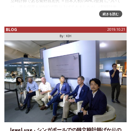
立時計師である菊野昌宏氏 ＝日本人初のAHCI会員 について
は、過去何度もWMOで取り上げてきましたが （和時計改、
朔望発表、情熱大陸、アトリエを訪問したゲストブログ、先
続きを読む
日のシンガポ
BLOG
2019.10.21
By :
KIH
JeweLuxe - シンガポールでの独立時計師ばかりの