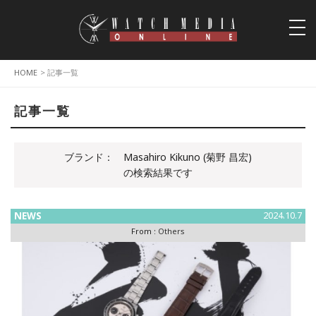
togg
navi
HOME
> 記事一覧
記事一覧
ブランド：
Masahiro Kikuno (菊野 昌宏)
の検索結果です
NEWS
2024.10.7
From :
Others