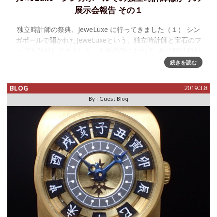
展示会報告 その１
独立時計師の祭典、JeweLuxe に行ってきました（１） シン
ガポールで開かれたJeweLuxeという、独立時計師と宝石のフ
ェアを取材してきました。主催者側によれば、独立時計師が
非常に人気があるシンガポールでも、独立時計師のみのイベ
続きを読む
ント
BLOG
2019.3.8
By :
Guest Blog