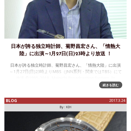
日本が誇る独立時計師、菊野昌宏さん、「情熱大
陸」に出演～1月27日(日)23時より放送 ！
日本が誇る独立時計師、菊野昌宏さん、「情熱大陸」に出演
～1月27日(日)23時よりMBS（JNN系列・関東ではTBS）にて
放送 ©1995-2018, Mainichi Broadcasting System, In
続きを読む
BLOG
2017.3.24
By :
KIH