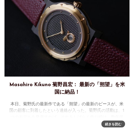
Masahiro Kikuno 菊野昌宏： 最新の「朔望」を米
国に納品！
本日、菊野氏の最新作である「朔望」の最新のピースが、米
国の顧客に到着したという連絡が入った。菊野氏の活動は、1
つのモデルを発表すれば、それをしばらく作り続け、数年後
にはディスコン、新たな作品に着手する、という方法がとら
続きを読む
れる。朔望は、足掛け3