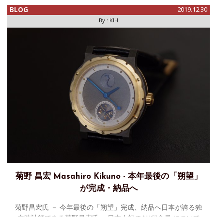
BLOG
2019.12.30
By :
KIH
菊野 昌宏 Masahiro Kikuno - 本年最後の「朔望」
が完成・納品へ
菊野昌宏氏 － 今年最後の「朔望」完成、納品へ日本が誇る独