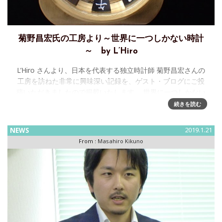
菊野昌宏氏の工房より～世界に一つしかない時計
～ by L’Hiro
L’Hiro さんより、日本を代表する独立時計師 菊野昌宏さんの
工房を訪ねた非常に興味深い記録を、ゲスト・ブログにご投
稿いただきましたので掲載いたします。 世界に一つしかない
時計～菊野氏の工房より～ &n
続きを読む
NEWS
2019.1.21
From :
Masahiro Kikuno