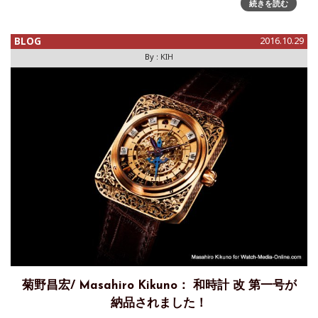
続きを読む
BLOG
2016.10.29
By :
KIH
菊野昌宏/ Masahiro Kikuno： 和時計 改 第一号が
納品されました！