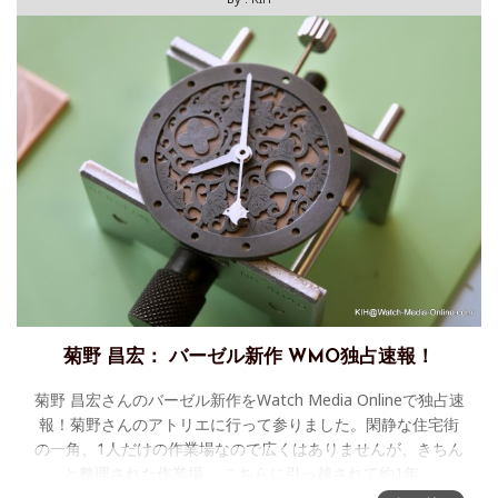
菊野 昌宏： バーゼル新作 WMO独占速報！
菊野 昌宏さんのバーゼル新作をWatch Media Onlineで独占速
報！菊野さんのアトリエに行って参りました。閑静な住宅街
の一角、1人だけの作業場なので広くはありませんが、きちん
と整理された作業場。 こちらに引っ越されて約1年。