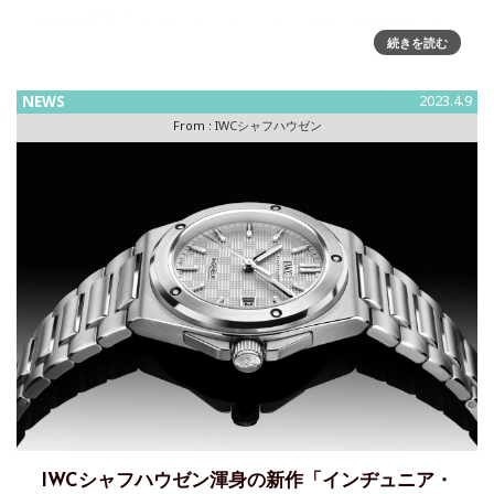
2023年新作「パイロット・ウォッチ・クロノグラフ41・トッ
続きを読む
プガン“オセアナ”」、「パイロット・ウォッチ・クロノグラフ
41・トップガン」を発表ジュネーヴで開催されたウォッチズ
&ワンダーズにおいて、IWCシャフ
NEWS
2023.4.9
From :
IWCシャフハウゼン
IWCシャフハウゼン渾身の新作「インヂュニア・