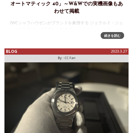
オートマティック 40」～W&Wでの実機画像もあ
わせて掲載
IWCシャフハウゼンがブランドを象徴する ジェラルド・ジェ
ンタのデザインに見直しを加え 新たに「インヂュニア・オー
トマティック 40」を発売IWCシャフハウゼンは、ジュネーヴ
続きを読む
で開催されたウォッチズ＆ワンダーズ展でインヂュニア・オ
ート
BLOG
2023.3.27
By :
CC Fan