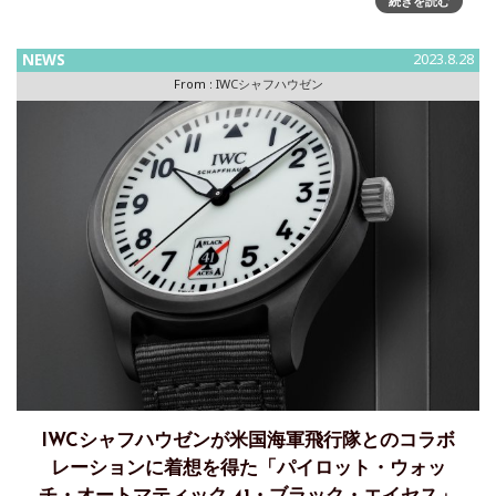
最高レベルの堅牢性と性能。実用性の伝統。時間の流れに左
続きを読む
右されないことを証明したデザイン要素。こうした特徴こそ
が、メルセ
NEWS
2023.8.28
From :
IWCシャフハウゼン
IWCシャフハウゼンが米国海軍飛行隊とのコラボ
レーションに着想を得た「パイロット・ウォッ