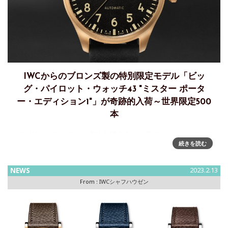
IWCからのブロンズ製の特別限定モデル「ビッ
グ・パイロット・ウォッチ43 "ミスター ポータ
ー・エディション1"」が奇跡的入荷～世界限定500
本
イギリス・ロンドンに本社を構えるオンライン ショッピング
続きを読む
サイト 「ミスター ポーター(MR PORTER)は、世界中からセ
レクトしたハイ ブランドのアイテムを取り扱う、メンズファ
ッションに特化したオンラインショップである。日本では入
NEWS
2023.2.13
手が難し
From :
IWCシャフハウゼン