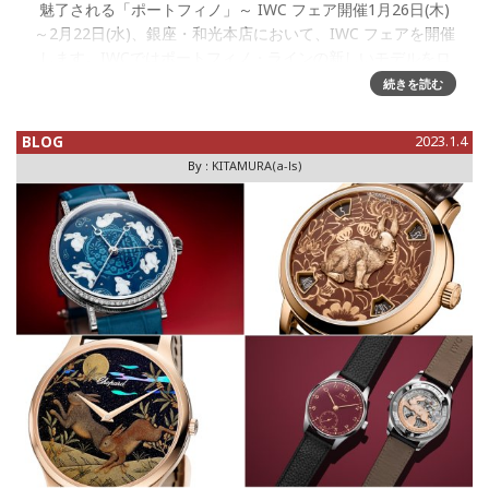
魅了される「ポートフィノ」～ IWC フェア開催1月26日(木)
～2月22日(水)、銀座・和光本店において、IWC フェアを開催
します。IWCではポートフィノ・ラインの新しいモデルをロ
ンチし、充実したラインアップをご用意しております
続きを読む
BLOG
2023.1.4
By :
KITAMURA(a-ls)