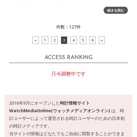
ン氏がIWCのために特別限定版ウォッチ・ストラップ・セッ
トを制作シンガポールのストリートウェア・デザイナー、マ
続きを読む
ーク・オン（別名 「サボタージュ」）氏がIWCシャフハウゼ
ンのため
件数：127件
«
1
2
3
4
5
6
»
ACCESS RANKING
只今調整中です
2016年9月にオープンした
時計情報サイト
WatchMediaOnline(ウォッチメディアオンライン)
は、時
計ユーザーによって運営される時計ユーザーのための日本初
の時計メディアです。
当サイトの情報はどなたでもご自由に閲覧することができま