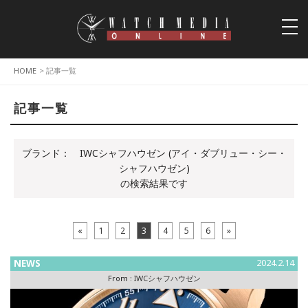
togg
navi
HOME
> 記事一覧
記事一覧
ブランド：
IWCシャフハウゼン (アイ・ダブリュー・シー・
シャフハウゼン)
の検索結果です
«
1
2
3
4
5
6
»
NEWS
2024.2.14
From :
IWCシャフハウゼン