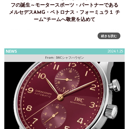
フの誕生～モータースポーツ・パートナーである
メルセデスAMG・ペトロナス・フォーミュラ１ チ
ーム™チームへ敬意を込めて
IWCシャフハウゼンがモータースポーツのパートナーに捧げ
続きを読む
る、タキメーターを備えた新性能クロノグラフを発表ラスベ
ガス・グランプリ™にあたり、IWCシャフハウゼンはモーター
スポーツのパートナーであるメルセデスAMGおよびメルセデ
NEWS
2024.1.25
From :
IWCシャフハウゼン