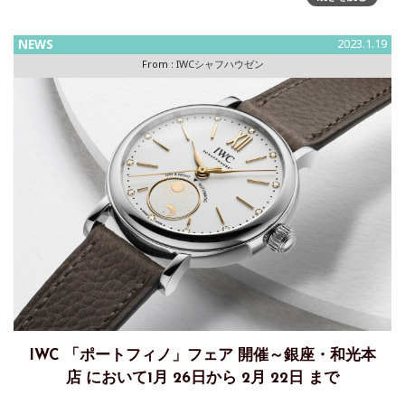
トム・ブレイディは、わずか25本しか製造されなかったIW
NEWS
2023.1.19
From :
IWCシャフハウゼン
IWC 「ポートフィノ」フェア 開催～銀座・和光本
店 において1月 26日から 2月 22日 まで