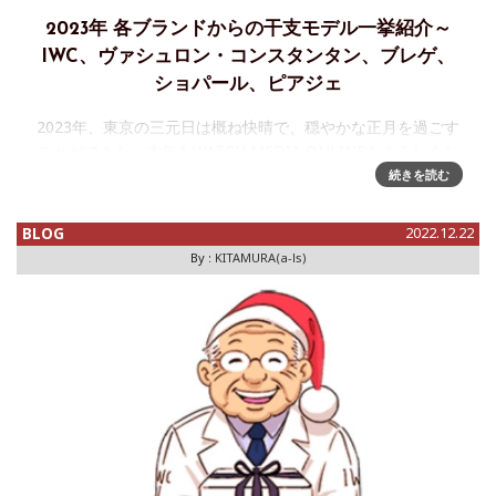
2023年 各ブランドからの干支モデル一挙紹介～
IWC、ヴァシュロン・コンスタンタン、ブレゲ、
ショパール、ピアジェ
2023年、東京の三元日は概ね快晴で、穏やかな正月を過ごす
ことができた。本年もWATCH MEDIA ONLINEをよろしくお
願いしますということで、新年一発目の記事は、このうらら
続きを読む
かな正月気分の中、今年の干支である"兎"をテーマとした各
社の
BLOG
2022.12.22
By :
KITAMURA(a-ls)