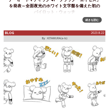
チ・オートマティック 41・ブラック・エイセス」
を発表～全面夜光のホワイト文字盤を備えた初の
パイロット・ウォッチ
続きを読む
IWCシャフハウゼンが全面夜光のホワイトの文字盤を備えた
初のパイロット・ウォッチを発表IWCシャフハウゼンは、米
国海軍飛行隊とのコラボレーションに着想を得た最新のタイ
BLOG
2023.8.22
ムピース、パイロット・ウォッチ・オートマティック 41・ブ
By :
KITAMURA(a-ls)
ラック・