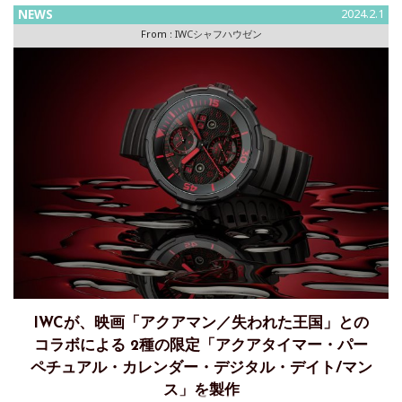
にオマージュを捧げた「パイロット・ウォッチ」の伝統を受
NEWS
2024.2.1
け継ぎ
From :
IWCシャフハウゼン
IWCが、映画「アクアマン／失われた王国」との
コラボによる 2種の限定「アクアタイマー・パー
ペチュアル・カレンダー・デジタル・デイト/マン
ス」を製作