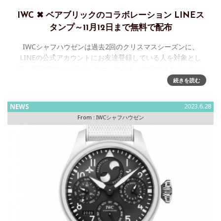
IWC ✖ ベアブリックのコラボレーション LINEス
タンプ～11月12日まで無料で配布
IWCシャフハウゼンは過去2回のクリスマスシーズンに、
LINEの公式アカウントにお友達登録している人を対象とし
て、伝説のウォッチメイカー、クルト・クラウスおじいちゃ
んのLINEスタンプを配布したが、この夏、世界中で愛されて
続きを読む
いるBE＠RBRI
NEWS
2023.6.28
From :
IWCシャフハウゼン