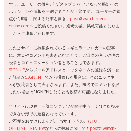
すし、ユーザーの誰もが"ゲストブロガー”となって時計への
パッションや情報を発信することが可能です。 ユーザーの視
点から時計に関する記事を書き、
post@watch-media-
online.com
へご投稿ください。選考の後、掲載可能となりま
したらご連絡いたします。
また当サイトに掲載されているレギュラーブロガーの記事
に、意見やコメントを書き込むことで、ご自身の考えや他の
読者とコミュニケーションをとることもできます。
SIGN UP
からメールアドレスとニックネームの登録を済ませ
た読者が
SIGN IN
してから投稿した場合は、そのニックネー
ムが投稿者として表示されます。また、匿名でコメントを残
したい場合はSIGN INしなくとも投稿が可能になりました。
当サイトは現在、一部コンテンツが開発中もしくは自動投稿
できない形での運営となっています。
ご不便をおかけしますが、 当サイト内の、
WTO
、
OFFLINE
、
REVIEW
などへの投稿に関しても
post@watch-