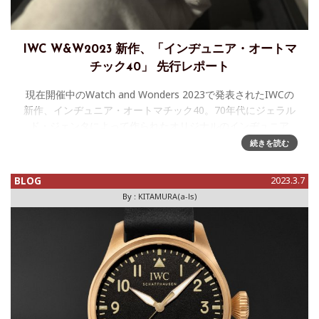
IWC W&W2023 新作、「インヂュニア・オートマ
チック40」 先行レポート
現在開催中のWatch and Wonders 2023で発表されたIWCの
新作、インヂュニア・オートマチック40。70年代にジェラル
ド・ジェンタによって作られたオリジナルのインヂュニア
SL(リファレンス1832)の特徴を受け継ぎながら、ハ
続きを読む
BLOG
2023.3.7
By :
KITAMURA(a-ls)