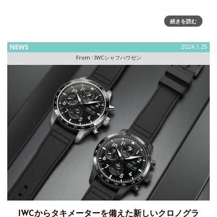
IWC シャフハウゼンが ワーナー・ブラザース映画「アクアマ
続きを読む
ン／失われた王国」のコラボレーションにより、2種の限定
「アクアタイマー・パーペチュアル・カレンダー・デジタ
ル・デイト/マンス」を製作IWCシャフハウゼンは、ワーナ
NEWS
2024.1.25
ー・ブラザ
From :
IWCシャフハウゼン
IWCからタキメーターを備えた新しいクロノグラ