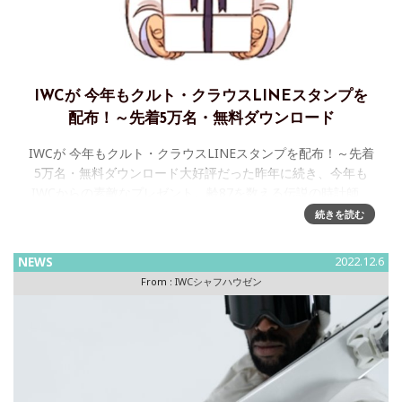
IWCが 今年もクルト・クラウスLINEスタンプを
配布！～先着5万名・無料ダウンロード
IWCが 今年もクルト・クラウスLINEスタンプを配布！～先着
5万名・無料ダウンロード大好評だった昨年に続き、今年も
IWCからの素敵なプレゼント。齢87を数える伝説の時計師、
クラウス・クラウス御大を、IWCが敬意をこめて愛らしいイ
続きを読む
ラストにし
NEWS
2022.12.6
From :
IWCシャフハウゼン