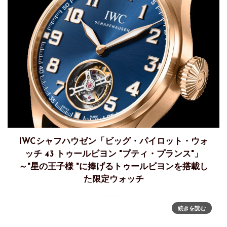
IWCシャフハウゼン「ビッグ・パイロット・ウォ
ッチ 43 トゥールビヨン "プティ・プランス"」
～"星の王子様 "に捧げるトゥールビヨンを搭載し
た限定ウォッチ
IWCシャフハウゼンが "星の王子様 "に捧げるトゥールビヨン
続きを読む
を搭載した限定「ビッグ・パイロット・ウォッチ43」を発表
アントワーヌ・ド・サンテグジュペリの世界的に有名な小説