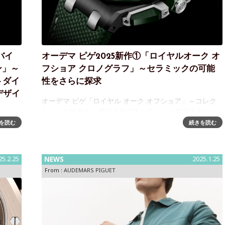
 バイ
オーデマ ピゲ2025新作①「ロイヤルオーク オ
ン」～
フショア クロノグラフ」～セラミックの可能
トダイ
性をさらに探求
デザイ
オーデマ ピゲ「ロイヤル オーク オフショア」～コレク
ションの魅力を一層引き立てるセラミック採用のモデル
オーデマ ピゲは、150 年にわたり伝統的な技術と最新の
を読む
続きを読む
トゥール
テクノロジーを融合させ、伝統を守り続けると同時に、
年にわ
時計製作の限界を押し広
つビー
神を原
25.2.25
NEWS
2025.1.25
From :
AUDEMARS PIGUET