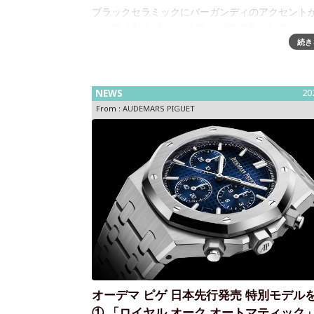
ブラックセラミックにバーガンディのアクセント
つ「ロイヤル オーク オフショア フライング トゥ
ヨン クロノグラフ」が登場 スイスのオートオル
続き
ー マニュファクチュール オーデマ ピゲは、ブラ
ラミックにチタンとバー
NEWS
20
From :
AUDEMARS PIGUET
オーデマ ピゲ 日本先行発売 特別モデル
① 「ロイヤル オーク オートマティック」