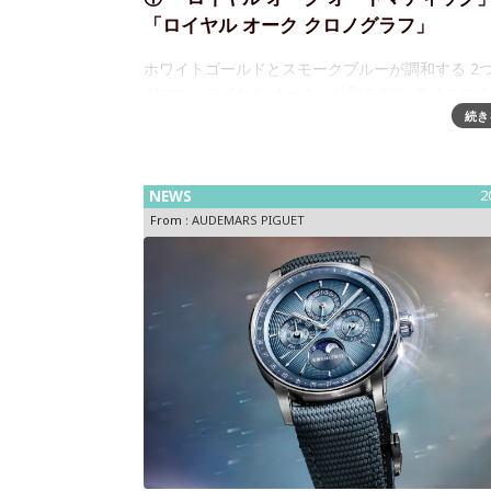
「ロイヤル オーク クロノグラフ」
ホワイトゴールドとスモークブルーが調和する 2
41mm「ロイヤル オーク」特別モデル スイスの
ルロジュリー マニュファクチュール オーデマ ピ
続き
41mmの「ロイヤル オーク」特別モデルを2型発
します。 1
NEWS
2
From :
AUDEMARS PIGUET