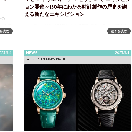
ョン開催～150年にわたる時計製作の歴史を讃
える新たなエキシビション
つの
オートオ
オーデマ ピゲ、150年にわたる時計製作の歴史を讃える
ゲは、
を読む
続きを読む
新たなエキシビションを「ミュゼ アトリエ オーデマ ピ
表いた
ゲ」にて開催オーデマ ピゲは、今年、創業150周年を迎
えます。この記念すべき機会に、オーデマ ピゲはル・ブ
ラッシュのミュゼ アト
025.3.4
NEWS
2025.3.4
From :
AUDEMARS PIGUET