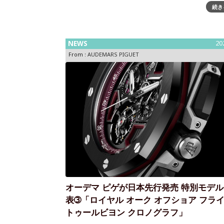
続き
オーデマ ピゲより、ジュウ渓谷の空をイメージし
的なセラミックカラーが登場スイスのオートオル
リー マニュファクチュール、オーデマ ピゲは、197
に初代ロイヤル オーク（モデル5402）の文字盤
NEWS
20
開発された伝説的
From :
AUDEMARS PIGUET
オーデマ ピゲが日本先行発売 特別モデ
表➂「ロイヤル オーク オフショア フラ
トゥールビヨン クロノグラフ」