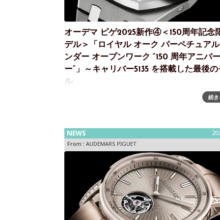
オーデマ ピゲ2025新作④＜150周年記念
デル＞「ロイヤル オーク パーペチュア
ンダー オープンワーク “150 周年アニバ
ー”」～キャリバー5135 を搭載した最後
ル
続き
「ロイヤル オーク パーペチュアルカレンダー オ
ワーク “150 周年アニバーサリー”」限定モデルを
ーデマ ピゲは、デザイン、素材、技術の探求にお
ランドの豊かな伝統を称え
NEWS
20
From :
AUDEMARS PIGUET