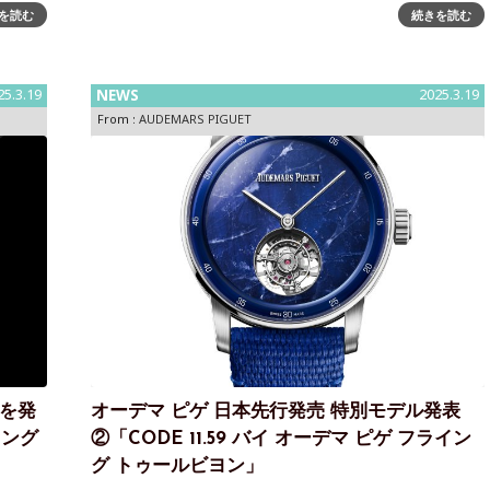
プンを祝うオーデマ ピゲは、歴史あるラッフルズホテル
を読む
続きを読む
た革新
のアイコニックなバー＆ビリヤードルーム内に、シンガ
ロジュ
ポール初のAP ハウスをオ
2 年
のために
25.3.19
NEWS
2025.3.19
From :
AUDEMARS PIGUET
ルを発
オーデマ ピゲ 日本先行発売 特別モデル発表
イング
②「CODE 11.59 バイ オーデマ ピゲ フライン
グ トゥールビヨン」