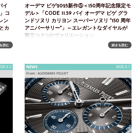
 バイ
オーデマ ピゲ2025新作⑤＜150周年記念限定モ
ク」コ
デル＞「CODE 11.59 バイ オーデマ ピゲ グラ
レン
ンドソヌリ カリヨン スーパーソヌリ "150 周年
とカ
アニバーサリー"」～エレガントなダイヤルが
際立つ 5つのヴァリエーション
を読む
続きを読む
ォーマ
「CODE 11.59 バイ オーデマ ピゲ グランドソヌリ カリ
カレン
ヨン スーパーソヌリ "150 周年アニバーサリー"」～エレ
新世代
ガントなダイヤルが際立つ 5つの新作スイスのオートオ
ト、キ
ルロジュリー マニュファ
025.3.2
NEWS
2025.3.1
From :
AUDEMARS PIGUET