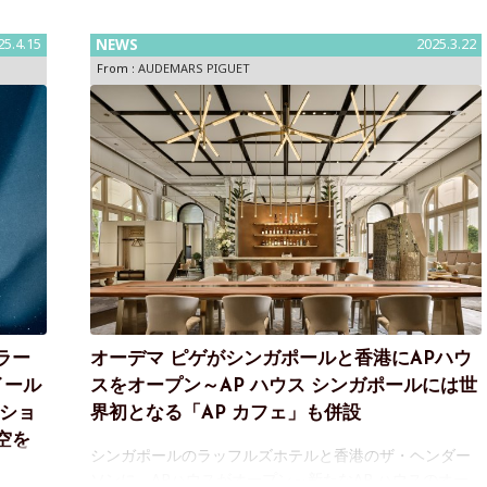
25.4.15
NEWS
2025.3.22
From :
AUDEMARS PIGUET
ラー
オーデマ ピゲがシンガポールと香港にAPハウ
イール
スをオープン～AP ハウス シンガポールには世
フショ
界初となる「AP カフェ」も併設
空を
シンガポールのラッフルズホテルと香港のザ・ヘンダー
ソンに、APハウスがオープン～新たなAP ハウスのオー