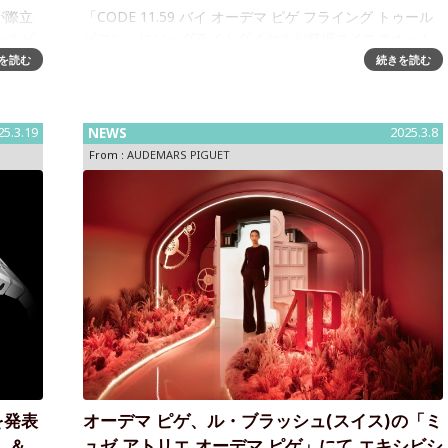
が際立
「CODE 11.59 バイ オーデマ ピゲ フライング トゥール
ールビ
ビヨン」にソーダライトダイヤルが登場スイスのオート
ロジュリ
オルロジュリー マニュファクチュール オーデマ ピゲ
を読む
続きを読む
ックセ
は、41mmの「CODE 11.59 バイ オーデマ ピゲ フラ
25.3.19
NEWS
2025.3.8
From :
AUDEMARS PIGUET
を発表
オーデマ ピゲ、ル・ブラッシュ(スイス)の「ミ
 ＆
ュゼ アトリエ オーデマ ピゲ」にて エキシビシ