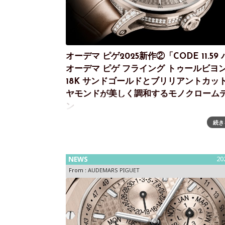
オーデマ ピゲ2025新作②「CODE 11.59
オーデマ ピゲ フライング トゥールビヨ
18K サンドゴールドとブリリアントカッ
ヤモンドが美しく調和するモノクローム
ン
続き
CODE 11.59 バイ オーデマ ピゲよりフライング 
ビヨンを搭載した優美な38MMモデルが登場150 
たり、オーデマ ピゲは複雑時計のメカニズムが打
トと共に歴史を刻んできました。情熱と自由な精
NEWS
20
動力に、世代
From :
AUDEMARS PIGUET