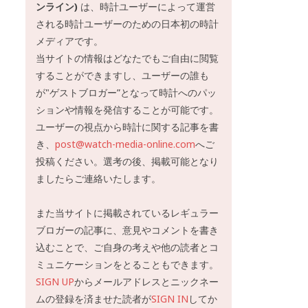
ンライン)
は、時計ユーザーによって運営
される時計ユーザーのための日本初の時計
メディアです。
当サイトの情報はどなたでもご自由に閲覧
することができますし、ユーザーの誰も
が"ゲストブロガー”となって時計へのパッ
ションや情報を発信することが可能です。
ユーザーの視点から時計に関する記事を書
き、
post@watch-media-online.com
へご
投稿ください。選考の後、掲載可能となり
ましたらご連絡いたします。
また当サイトに掲載されているレギュラー
ブロガーの記事に、意見やコメントを書き
込むことで、ご自身の考えや他の読者とコ
ミュニケーションをとることもできます。
SIGN UP
からメールアドレスとニックネー
ムの登録を済ませた読者が
SIGN IN
してか