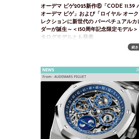
オーデマ ピゲ2025新作⑥「CODE 11.59
オーデマ ピゲ」および「ロイヤル オー
レクションに新世代の パーペチュアルカ
ダーが誕生～＜150周年記念限定モデル＞
タログモデルとも発表
続き
“オールインワン”リューズによる人間工学と パフ
ンスを融合したオーデマ ピゲの新パーペチュアル
ダーオーデマ ピゲは、創業150周年を記念して、
の自動巻きパーペチュアルカレンダームーブメン
NEWS
2
ャ
From :
AUDEMARS PIGUET