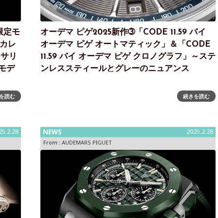
限定モ
オーデマ ピゲ2025新作➂「CODE 11.59 バイ
ルカレ
オーデマ ピゲ オートマティック」＆「CODE
ーサリ
11.59 バイ オーデマ ピゲ クロノグラフ」～ステ
のモデ
ンレススティールとグレーのニュアンス
「CODE 11.59 バイ オーデマ ピゲ 41MM」～ステンレス
を読む
続きを読む
スティールとグレーのニュアンスオーデマ ピゲは、
ープン
「CODE 11.59 バイ オーデマ ピゲ」コレクションより2
発表オ
つのステンレススティールモデルを発表します。202
けるブ
25.2.28
NEWS
2025.2.28
From :
AUDEMARS PIGUET