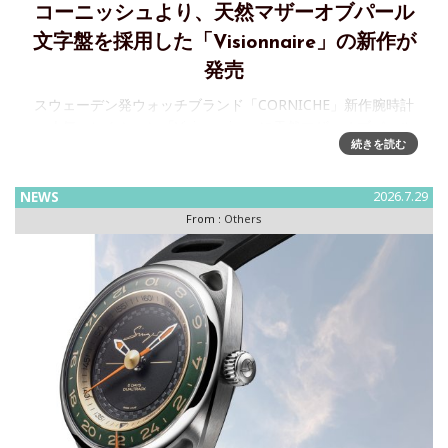
コーニッシュより、天然マザーオブパール
文字盤を採用した「Visionnaire」の新作が
発売
スウェーデン発ウォッチブランド「CORNICHE」新作腕時計
～人気コレクション「Visionnaire」に天然マザーオブパール
続きを読む
文字盤を採用した新作が登場株式会社ビヨンクールが運営す
るウォッチセレクトショップ「H°M’S
NEWS
2026.7.29
From :
Others