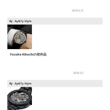
2018.5.21
By :
Ay&Ty Style
Yusuke Kikuchiの初作品
2018.4.7
By :
Ay&Ty Style