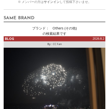
※ メンバーの方は
サインイン
して投稿下さいませ。
SAME BRAND
ブランド：
Others (その他)
の検索結果です
BLOG
2026.8.2
By :
CC Fan