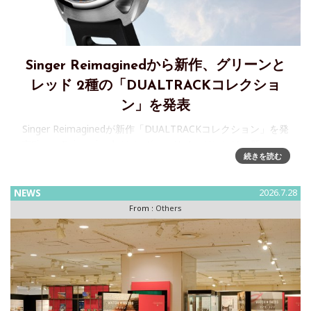
Singer Reimaginedから新作、グリーンと
レッド 2種の「DUALTRACKコレクショ
ン」を発表
Singer Reimaginedが新作「DUALTRACKコレクション」を発
表Singer Reimagined（シンガー・リイマジン）は、新コレク
続きを読む
ション「DUALTRACK」のローンチを発表しました。ブラン
ドの“Form f
NEWS
2026.7.28
From :
Others