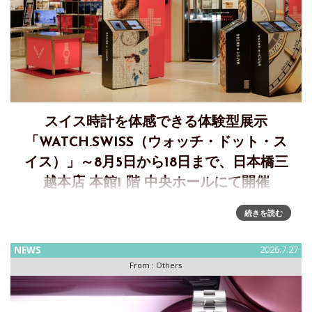
スイス時計を体感できる体験型展示
「WATCH.SWISS（ウォッチ・ドット・ス
イス）」～8月5日から18日まで、日本橋三
越本店 本館1 階 中央ホールにて開催
スイス時計産業の魅力を幅広い世代に伝える体験型エキシビ
続きを読む
ション「WATCH.SWISS（ウォッチ・ドット・スイス）」が、
日本橋三越本店の「第29回 三越ワールドウォッチフェア」メ
NEWS
2026.7.27
イン会場に登場「WATCH.SWISS」は、スイス時計協会FHが
From :
Others