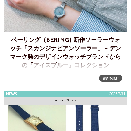
ベーリング（BERING) 新作ソーラーウォ
ッチ「スカンジナビアンソーラー」～デン
マーク発のデザインウォッチブランドから
の「アイスブルー」コレクション
BERINGから北極の氷河が織りなす繊細なアイスブルーをま
続きを読む
とったソーラーウォッチが登場A quiet and beautiful color
"Ice Blue"――デンマークのデザインウォッチブランド
NEWS
2026.7.31
BERINGは、北極の広大な大自然か
From :
Others