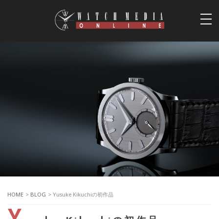
togg
navi
HOME
>
BLOG
> Yusuke Kikuchiの初作品
Y