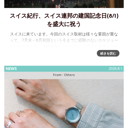
スイス紀行、スイス連邦の建国記念日(8/1)
を盛大に祝う
スイスに来ています。今回のスイス取材は様々な要因が重な
って、7月末～8月初頭という今までに経験のないスケジュー
ルになりました。このスケジュールによってはじめてスイス
連邦の建国記念日、すなわちSchweizer Bundesfeiertag
続きを読む
NEWS
2026.8.1
From :
Others