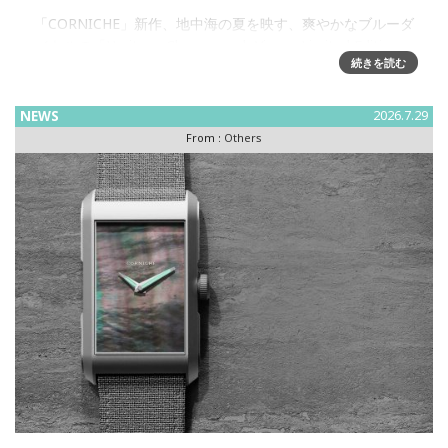
「CORNICHE」新作、地中海の夏を映す、爽やかなブルーダ
イヤルの「Heritage Chronograph Visage Limited Edition」
続きを読む
発売株式会社ビヨンクールが運営するファッションウォッチ
セレクトショップ「H°
NEWS
2026.7.29
From :
Others