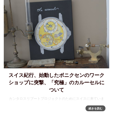
スイス紀行、始動したボニクセンのワーク
ショップに突撃、「究極」のカルーセルに
ついて
カンタロスリブートプロジェクトのためにスイスに来ていま
す。どうせならスイスで取材しよう！ということでいくつか
続きを読む
の取材を「熱いうち」にレポートしたいと思います。関口氏