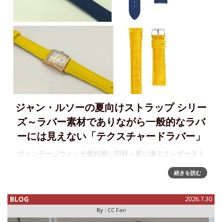
ジャン・ルソーの夏向けストラップ シリー
ズ～ラバー素材でありながら一般的なラバ
ーには見えない「テクスチャードラバー」
ヴィンテージウォッチ愛好家に朗報～夏に備えてレザースト
ラップを衣替え猛暑が予想されている今年の夏は、ヴィンテ
続きを読む
ージウォッチ愛好家にとっては辛い季節。というのもアール
デコ様式の美しいデザインの時計には、やはり重厚で渋い雰
囲気のレザースト
BLOG
2026.7.30
By :
CC Fan