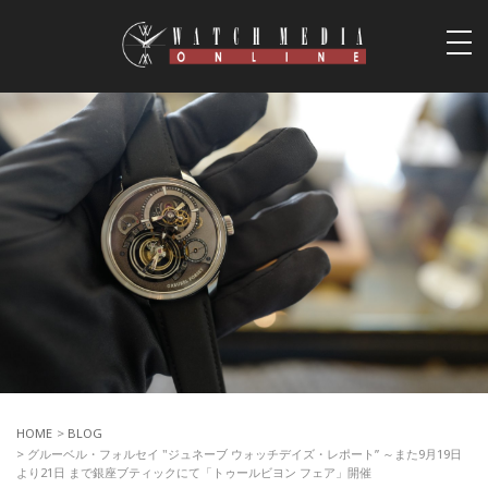
togg
navi
HOME
>
BLOG
> グルーベル・フォルセイ "ジュネーブ ウォッチデイズ・レポート” ～また9月19日
より21日 まで銀座ブティックにて「トゥールビヨン フェア」開催