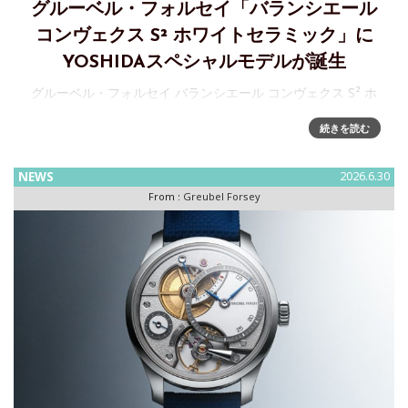
グルーベル・フォルセイ「バランシエール
コンヴェクス S² ホワイトセラミック」に
YOSHIDAスペシャルモデルが誕生
グルーベル・フォルセイ バランシエール コンヴェクス S² ホ
ワイトセラミックに YOSHIDAスペシャルモデル誕生 グルー
続きを読む
ベル・フォルセイは、日本において強固なパートナーシップ
を結ぶYOSHIDAのスペシャルモデルとして
NEWS
2026.6.30
From :
Greubel Forsey