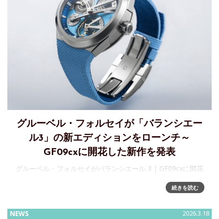
グルーベル・フォルセイが「バランシエー
ル3」の新エディションをローンチ～
GF09cxに開花した新作を発表
グルーベル・フォルセイがバランシエール 3 | GF09cxに開花
した新作を発表 グルーベル・フォルセイが、2023年に初登場
続きを読む
したムーブメントのたゆまぬ進化を結晶させ、22本限定のバ
ランシエール3の新エディションをローンチします。4
NEWS
2026.3.18