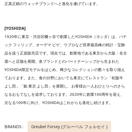
正真正銘のウォッチブランドへと進化を遂げています。
[YOSHIDA]
1920年に東京・渋谷区幡ヶ谷で創業したYOSHIDA（ヨシダ）は、パテ
ック フィリップ、オーデマ ピゲ、ウブロなど世界最⾼峰の時計・宝飾
品を扱う正規販売店です。現在では、創業地である東京から大阪・名古
屋へと店舗を展開。各ブランドとのパートナーシップから生まれた
YOSHIDA限定モデルをはじめ、稀少なコレクションの数々を取り揃え
ております。また、食の分野においても東京にてレストラン「松阪牛
よし田」「鮨 東京 よし田」を展開し、お客様お一人おひとりへのさら
なるおもてなしを追求しております。2020年に創業100周年を迎え、
次なる100年に向け、YOSHIDAはこれからも進化し続けます。
BRANDS :
Greubel Forsey (グルーベル フォルセイ )