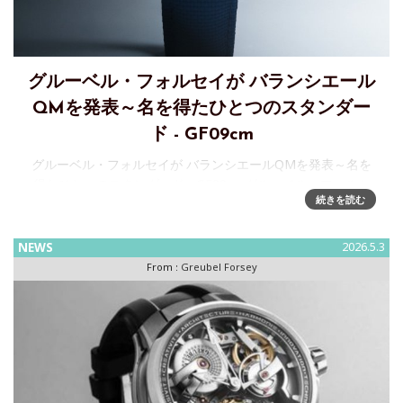
グルーベル・フォルセイが バランシエール
QMを発表～名を得たひとつのスタンダー
ド - GF09cm
グルーベル・フォルセイが バランシエールQMを発表～名を
得たひとつのスタンダード - GF09cmグルーベル・フォルセ
続きを読む
イから、バランシエールQMが誕生します。このタイムピース
において、メゾンの厳格な手仕上げの正式名称「カリテ ミュ
ゼ
NEWS
2026.5.3
From :
Greubel Forsey