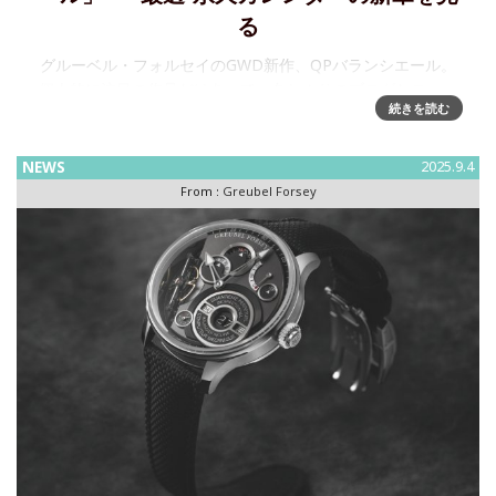
る
グルーベル・フォルセイのGWD新作、QPバランシエール。
個人的に注目の作品だけあって、久しぶりのブログとニュー
続きを読む
スの同時公開です。2015年初出の永久カレンダーを最近のグ
ルーベル・フォルセイが採用する自社製テンワと傾斜プラッ
トフォームによる「
NEWS
2025.9.4
From :
Greubel Forsey