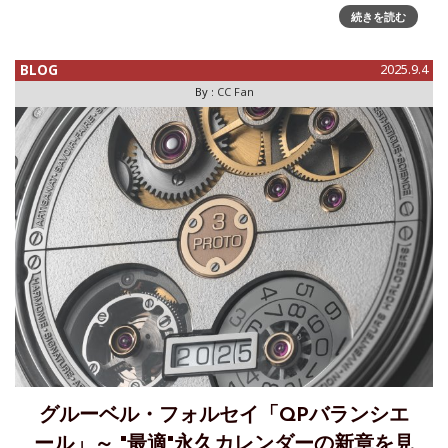
つ目はブラックセラミックと5Nレッドゴールド、2つ目はホ
続きを読む
ワイ
BLOG
2025.9.4
By :
CC Fan
グルーベル・フォルセイ「QPバランシエ
ール」～ "最適"永久カレンダーの新章を見