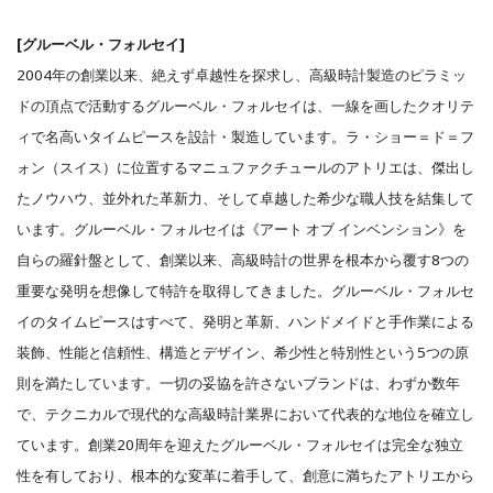
[グルーベル・フォルセイ]
2004年の創業以来、絶えず卓越性を探求し、高級時計製造のピラミッ
ドの頂点で活動するグルーベル・フォルセイは、一線を画したクオリテ
ィで名高いタイムピースを設計・製造しています。ラ・ショー＝ド＝フ
ォン（スイス）に位置するマニュファクチュールのアトリエは、傑出し
たノウハウ、並外れた革新力、そして卓越した希少な職人技を結集して
います。グルーベル・フォルセイは《アート オブ インベンション》を
自らの羅針盤として、創業以来、高級時計の世界を根本から覆す8つの
重要な発明を想像して特許を取得してきました。グルーベル・フォルセ
イのタイムピースはすべて、発明と革新、ハンドメイドと手作業による
装飾、性能と信頼性、構造とデザイン、希少性と特別性という5つの原
則を満たしています。一切の妥協を許さないブランドは、わずか数年
で、テクニカルで現代的な高級時計業界において代表的な地位を確立し
ています。創業20周年を迎えたグルーベル・フォルセイは完全な独立
性を有しており、根本的な変革に着手して、創意に満ちたアトリエから