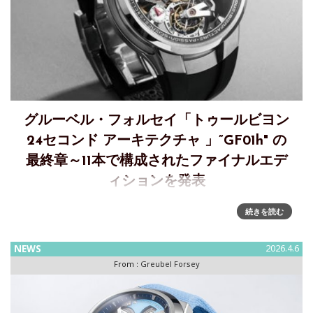
グルーベル・フォルセイ「トゥールビヨン
24セコンド アーキテクチャ 」”GF01h" の
最終章～11本で構成されたファイナルエデ
ィションを発表
グルーベル・フォルセイが「トゥールビヨン 24セコンド アー
続きを読む
キテクチャ」を発表～"GF01h"のファイナルエディション
2022年に初めてローンチされたトゥールビヨン 24セコンド
NEWS
2026.4.6
アーキテクチャによって、ムーブメントの構造に革新的なオ
From :
Greubel Forsey
ー