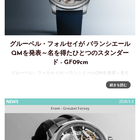
グルーベル・フォルセイが バランシエール
QMを発表～名を得たひとつのスタンダー
ド - GF09cm
グルーベル・フォルセイが バランシエールQMを発表～名を
得たひとつのスタンダード - GF09cmグルーベル・フォルセ
続きを読む
イから、バランシエールQMが誕生します。このタイムピース
において、メゾンの厳格な手仕上げの正式名称「カリテ ミュ
ゼ
NEWS
2026.5.3
From :
Greubel Forsey