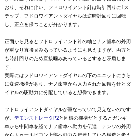
おり、それに伴い、フドロワイアント針は時計回りに1ス
テップ、フドロワイアントダイヤルは逆時計回りに回転
し、正立を保つことが分かります。
正面から見るとフドロワイアント針の軸とナノ歯車の外周
が重なり直接噛みあっているようにも見えますが、両方と
も時計回りのため直接噛みあっているとすると矛盾しま
す。
実際にはフドロワイアントダイヤルの下のユニットにさら
に変速機構があり、ナノ歯車から入力された回転を針とダ
イヤルの駆動力に分配していると想像できます。
フドロワイアントダイヤルが重なっていて見えないのです
が、
デモンストレータP2
と同様の機構だとするとガンギ
車から中間車を経てナノ歯車へ動力を伝達、テンワの外周
からトゥールビヨン上部へ動力を伝達している構造と考え