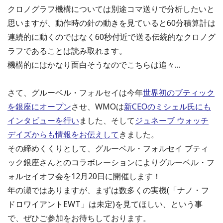
クロノグラフ機構については別途コマ送りで分析したいと
思いますが、動作時の針の動きを見ていると60分積算計は
連続的に動くのではなく60秒付近で送る伝統的なクロノグ
ラフであることは読み取れます。
機構的にはかなり面白そうなのでこちらは追々…
さて、グルーベル・フォルセイは今年
世界初のブティック
を銀座にオープン
させ、WMOは
新CEOのミシェル氏にも
インタビューを行い
ました、そして
ジュネーブ ウォッチ
デイズからも情報をお伝えして
きました。
その締めくくりとして、グルーベル・フォルセイ ブティ
ック銀座さんとのコラボレーションによりグルーベル・フ
ォルセイオフ会を12月20日に開催します！
年の瀬ではありますが、まずは数多くの実機(「ナノ・フ
ドロワイアントEWT」は未定)を見てほしい、という事
で、ぜひご参加をお待ちしております。