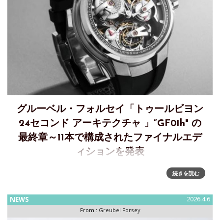
グルーベル・フォルセイ「トゥールビヨン
24セコンド アーキテクチャ 」”GF01h" の
最終章～11本で構成されたファイナルエデ
ィションを発表
グルーベル・フォルセイが「トゥールビヨン 24セコンド アー
続きを読む
キテクチャ」を発表～"GF01h"のファイナルエディション
2022年に初めてローンチされたトゥールビヨン 24セコンド
NEWS
2026.4.6
アーキテクチャによって、ムーブメントの構造に革新的なオ
From :
Greubel Forsey
ー