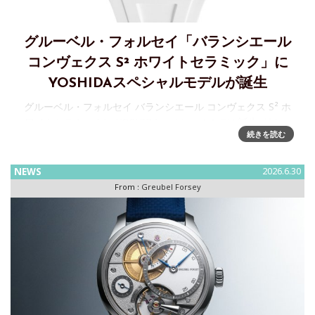
グルーベル・フォルセイ「バランシエール
コンヴェクス S² ホワイトセラミック」に
YOSHIDAスペシャルモデルが誕生
グルーベル・フォルセイ バランシエール コンヴェクス S² ホ
ワイトセラミックに YOSHIDAスペシャルモデル誕生 グルー
続きを読む
ベル・フォルセイは、日本において強固なパートナーシップ
を結ぶYOSHIDAのスペシャルモデルとして
NEWS
2026.6.30
From :
Greubel Forsey