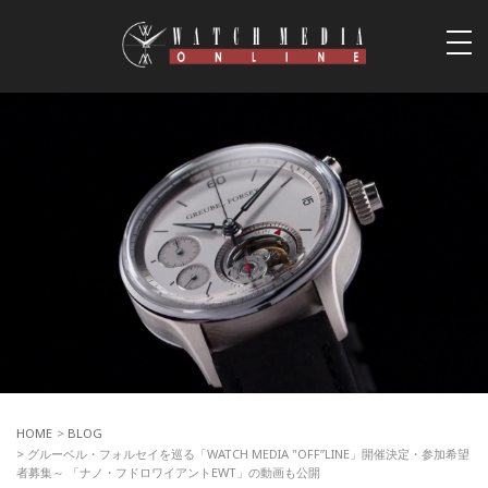
togg
navi
HOME
>
BLOG
> グルーベル・フォルセイを巡る「WATCH MEDIA "OFF”LINE」開催決定・参加希望
者募集～ 「ナノ・フドロワイアントEWT」の動画も公開