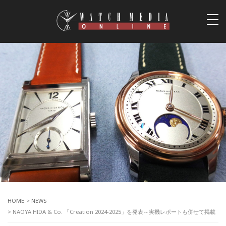
togg
navi
HOME
>
NEWS
> NAOYA HIDA & Co. 「Creation 2024-2025」を発表～実機レポートも併せて掲載