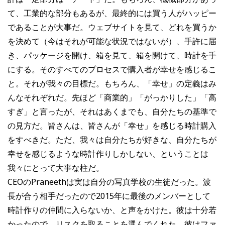
て、工業的な部分もあるが、最終的には買う人がハッピー
であることが大事だ。ウェブサイトを見て、どれを買うか
を決めて（今はそれが可能な状況ではないが）、手許に届
き、パッケージを開け、箱を見て、箱を開けて、時計を手
にする。そのすべてのプロセスで購入者が幸せを感じるこ
と。それが我々の目標だ。もちろん、「幸せ」の定義はみ
んなそれぞれだ。先ほど「商業的」「がっかりした」「高
すぎ」と言ったが、それはあくまでも、自分たちの基準で
の見方だ。皆さんは、皆さんが「幸せ」を感じる時計購入
をすべきだ。ただ、我々は自分たちが好きな、自分たちが
幸せを感じるような時計作りしかしない、ということは
我々にとって大事な柱だ。
CEOのPraneethは実は自分の写真学校の生徒だった。波
長が合う相手だったので2015年に最後のメンバーとして
時計作りの仲間に入らないか、と声をかけた。彼は十分若
かったので、リスクを取ることを選んでくれた。彼はファ