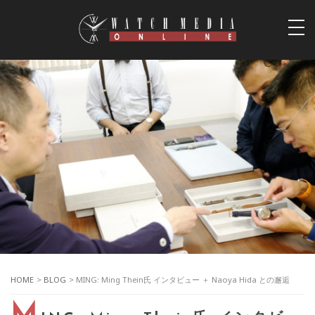
togg
navi
HOME
>
BLOG
> MING: Ming Thein氏 インタビュー ＋ Naoya Hida との邂逅
M