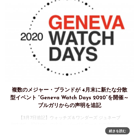
複数のメジャー・ブランドが 4月末に新たな分散
型イベント “Geneva Watch Days 2020”を開催～
ブルガリからの声明を追記
【3月7日追記】ウォッチズ＆ワンダーズ ジュネーブ
(W&WG・旧SIHH）の中止、バーゼルワールドの来年への延
期といった時計業界の大規模展示会の相次ぐスケジュール変
続きを読む
更に対し、バーゼルワールドからの離脱を表明していたブル