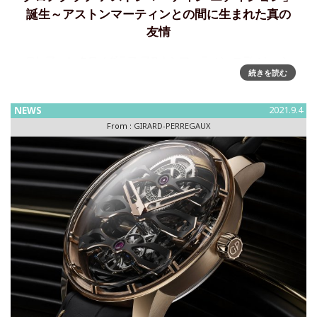
誕生～アストンマーティンとの間に生まれた真の
友情
ロレアート クロノグラフ アストンマーティン エディション
続きを読む
2021年早々に初めて発表されたパートナーシップ、そしてジ
ラール・ペルゴとアストンマーティンに生まれた真の友情
が、新たなモデル「ロレアート クロノグラフ アストンマーテ
NEWS
2021.9.4
ィン
From :
GIRARD-PERREGAUX