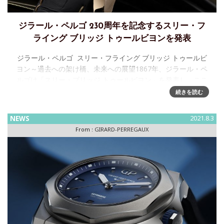
ジラール・ペルゴ 230周年を記念するスリー・フ
ライング ブリッジ トゥールビヨンを発表
ジラール・ペルゴ スリー・フライング ブリッジ トゥールビ
ヨン～過去への架け橋、未来への展望1867年、ジラール・ペ
ルゴは「スリー・ブリッジ トゥールビヨン」を発表し、ここ
に一つの象徴的な時計が誕生しました。従来は目立た
続きを読む
NEWS
2021.8.3
From :
GIRARD-PERREGAUX