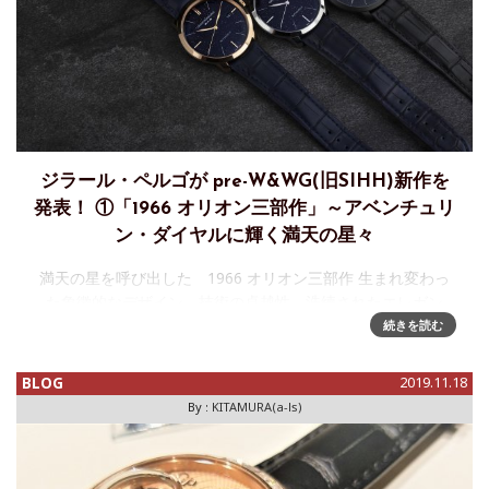
ジラール・ペルゴが pre-W&WG(旧SIHH)新作を
発表！ ①「1966 オリオン三部作」～アベンチュリ
ン・ダイヤルに輝く満天の星々
満天の星を呼び出した 1966 オリオン三部作 生まれ変わっ
た象徴的なデザイン。技術の卓越性。洗練されたエレガン
ス。多様性。新しい 1966 オリオンはそのすべてを備えてい
続きを読む
ます。クラシックな 1966 コレクションにモダンな魅
BLOG
2019.11.18
By :
KITAMURA(a-ls)