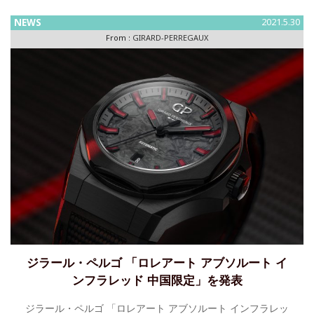
マーティンの間で最近発表されたパートナーシップから、初
めての時計が生まれ、公開されました。「スリー・フライン
NEWS
2021.5.30
グ ブ
From :
GIRARD-PERREGAUX
ジラール・ペルゴ 「ロレアート アブソルート イ
ンフラレッド 中国限定」を発表
ジラール・ペルゴ 「ロレアート アブソルート インフラレッ