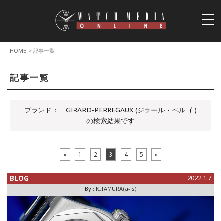
togg
navi
HOME
> 記事一覧
記事一覧
ブランド：
GIRARD-PERREGAUX (ジラール・ペルゴ )
の検索結果です
«
1
2
3
4
5
»
BLOG
2022.1.7
By :
KITAMURA(a-ls)