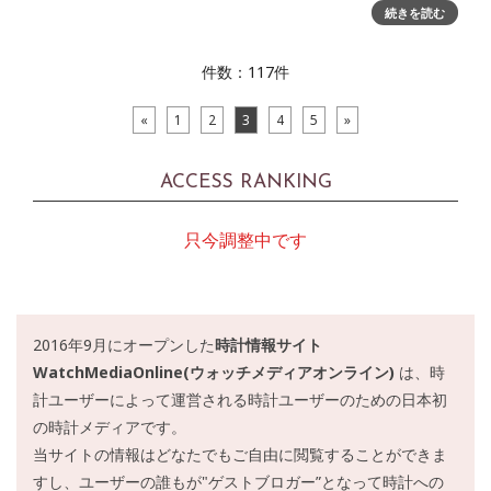
テーマに宇宙との象徴的なダイアローグを開始しました。そ
続きを読む
ん
件数：117件
«
1
2
3
4
5
»
ACCESS RANKING
只今調整中です
2016年9月にオープンした
時計情報サイト
WatchMediaOnline(ウォッチメディアオンライン)
は、時
計ユーザーによって運営される時計ユーザーのための日本初
の時計メディアです。
当サイトの情報はどなたでもご自由に閲覧することができま
すし、ユーザーの誰もが"ゲストブロガー”となって時計への