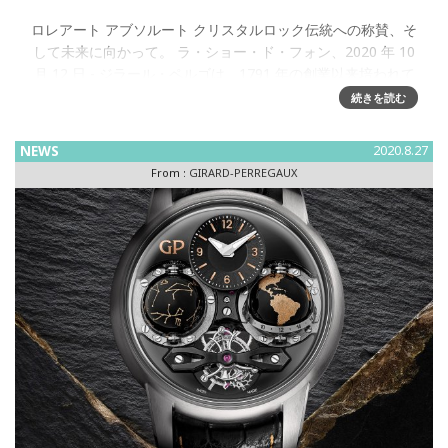
ロレアート アブソルート クリスタルロック伝統への称賛、そ
して未来に向かって。 ラ・ショー・ド・フォン、2020 年 10
月 12 日 - ジラール・ペルゴは、1791 年の創業以来培われて
きた豊かな経験に基づく新しいモデル
続きを読む
NEWS
2020.8.27
From :
GIRARD-PERREGAUX