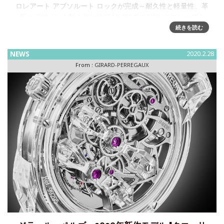
ロレアート アブソルート ロックが完成～耐久性と軽量性、革
新とデザインを繋ぐ架け橋2019 年1月のSIHHでコンセプト
ウォッチとして発表されたカーボングラス採用のロレアート
続きを読む
アブソルート ロック クロノグラフが商品化されます。鮮やか
で
NEWS
2020.2.28
From :
GIRARD-PERREGAUX