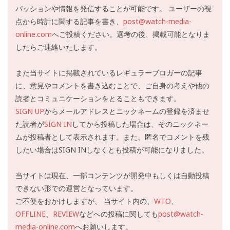
パッションや情報を発信することが可能です。 ユーザーの視
点から時計に関する記事を書き、
post@watch-media-
online.com
へご投稿ください。選考の後、掲載可能となりま
したらご連絡いたします。
また当サイトに掲載されているレギュラーブロガーの記事
に、意見やコメントを書き込むことで、ご自身の考えや他の
読者とコミュニケーションをとることもできます。
SIGN UP
からメールアドレスとニックネームの登録を済ませ
た読者が
SIGN IN
してから投稿した場合は、そのニックネー
ムが投稿者として表示されます。また、匿名でコメントを残
したい場合はSIGN INしなくとも投稿が可能になりました。
当サイトは現在、一部コンテンツが開発中もしくは自動投稿
できない形での運営となっています。
ご不便をおかけしますが、 当サイト内の、
WTO
、
OFFLINE
、
REVIEW
などへの投稿に関しても
post@watch-
media-online.com
へお願いします。