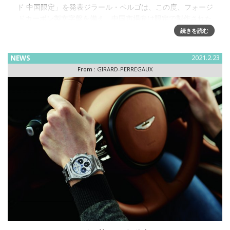
ド 中国限定」を発表ジラール・ペルゴは、この度、フォージ
ドカーボン製文字盤を備え、中国市場向け限定で製作された
新モデルを発売いたします。この新モデル、ロレアート アブ
続きを読む
ソルート
NEWS
2021.2.23
From :
GIRARD-PERREGAUX