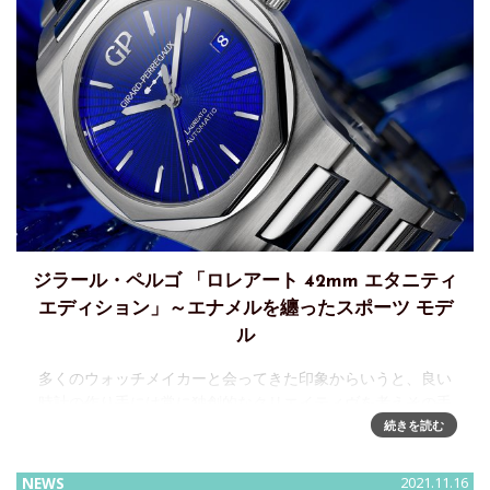
ジラール・ペルゴ 「ロレアート 42mm エタニティ
エディション」～エナメルを纏ったスポーツ モデ
ル
多くのウォッチメイカーと会ってきた印象からいうと、良い
時計の作り手には常に独創的なクリエイティヴを考えその手
段を探している感がある。しかしその使い手であるユーザー
続きを読む
は、意外と保守的でスタイルに縛られている人が多いイメー
ジがある。特にファッショ
NEWS
2021.11.16