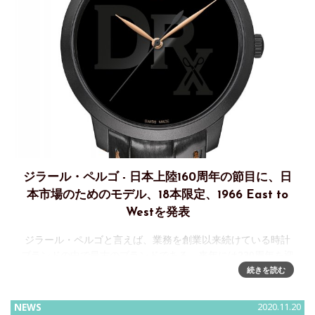
ジラール・ペルゴ - 日本上陸160周年の節目に、日
本市場のためのモデル、18本限定、1966 East to
Westを発表
ジラール・ペルゴと言えば、業務を創業以来続けている時計
ブランドの中で最古のブランドである。来年には230周年を迎
える。そして、今年、2020年はジラール・ペルゴの創業者、
続きを読む
コンスタン・ジラールの義理の弟（マリー・ペルゴの弟）で
あるフランソワ・
NEWS
2020.11.20