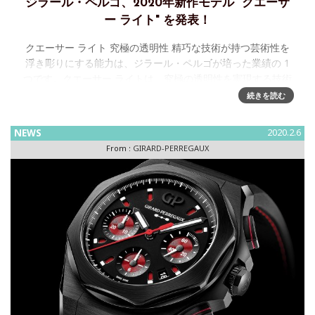
ジラール・ペルゴ、2020年新作モデル "クエーサ
ー ライト" を発表！
クエーサー ライト 究極の透明性 精巧な技術が持つ芸術性を
浮き彫りにする能力は、ジラール・ペルゴが培った業績の 1
つです。クエーサー ライトは、究極の透明性を実現する技術
で、この伝統への敬意を表しています。最大の輝きを放つ天
続きを読む
体
NEWS
2020.2.6
From :
GIRARD-PERREGAUX