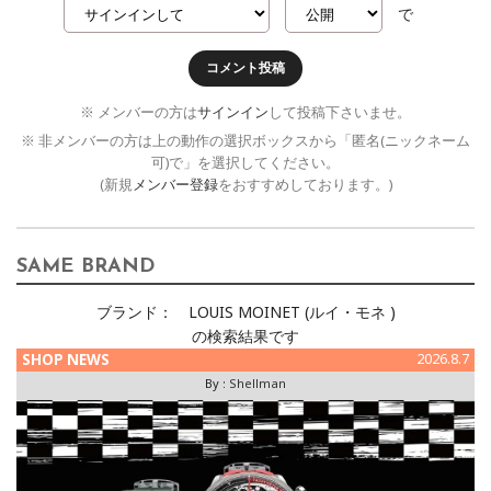
で
コメント投稿
※ メンバーの方は
サインイン
して投稿下さいませ。
※ 非メンバーの方は上の動作の選択ボックスから「匿名(ニックネーム
可)で」を選択してください。
(新規
メンバー登録
をおすすめしております。)
SAME BRAND
ブランド：
LOUIS MOINET (ルイ・モネ )
の検索結果です
SHOP NEWS
2026.8.7
By :
Shellman