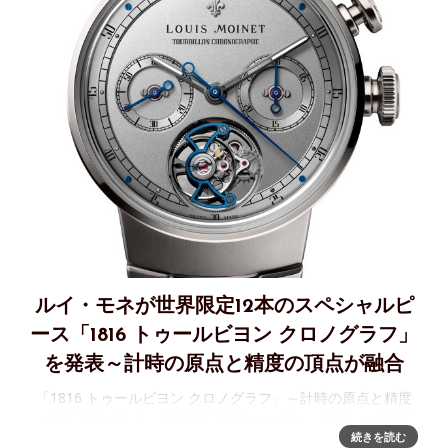
ルイ・モネが世界限定12本のスペシャルピ
ース「1816 トゥールビヨン クロノグラフ」
を発表～計時の原点と精度の頂点が融合
「1816 トゥールビヨン クロノグラフ」～計時の原点と精度
の頂点が融合した、世界限定12本のスペシャルピース 1816
続きを読む
年、時計師ルイ・モネは世界で初めて「時間を計測するため