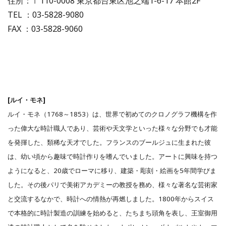
住所：〒110-0008 東京都台東区池之端1-6-17 本館2F
TEL ：03-5828-9080
FAX ：03-5828-9060
[ルイ・モネ]
ルイ・モネ（1768～1853）は、世界で初めてのクロノグラフ機構を作
った偉大な時計職人であり、芸術や天文学といった様々な分野でも才能
を発揮した、類稀な天才でした。フランスのブールジュに生まれた彼
は、幼い頃から趣味で時計作りを嗜んでいました。アートに興味を持つ
ようになると、20歳でローマに移り、建築・彫刻・絵画を5年間学びま
した。その後パリで美術アカデミーの教授を務め、様々な著名な芸術家
と交流するなかで、時計への情熱が再燃しました。1800年からスイス
で本格的に時計製造の訓練を始めると、たちまち頭角を表し、王室御用