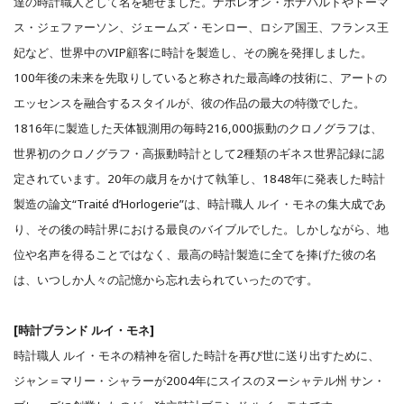
達の時計職人として名を馳せました。ナポレオン・ボナパルトやトーマ
ス・ジェファーソン、ジェームズ・モンロー、ロシア国王、フランス王
妃など、世界中のVIP顧客に時計を製造し、その腕を発揮しました。
100年後の未来を先取りしていると称された最高峰の技術に、アートの
エッセンスを融合するスタイルが、彼の作品の最大の特徴でした。
1816年に製造した天体観測用の毎時216,000振動のクロノグラフは、
世界初のクロノグラフ・高振動時計として2種類のギネス世界記録に認
定されています。20年の歳月をかけて執筆し、1848年に発表した時計
製造の論文“Traité d’Horlogerie”は、時計職人 ルイ・モネの集大成であ
り、その後の時計界における最良のバイブルでした。しかしながら、地
位や名声を得ることではなく、最高の時計製造に全てを捧げた彼の名
は、いつしか人々の記憶から忘れ去られていったのです。
[時計ブランド ルイ・モネ]
時計職人 ルイ・モネの精神を宿した時計を再び世に送り出すために、
ジャン＝マリー・シャラーが2004年にスイスのヌーシャテル州 サン・