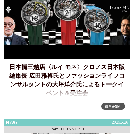
日本橋三越店〈ルイ モネ〉クロノス日本版
編集長 広田雅将氏とファッションライフコ
ンサルタントの大坪洋介氏によるトークイ
ベント＆受注会
会期：2026年8月11日(火・祝) 午後3時～会場：日本橋三越
続きを読む
本店 本館6階 ウォッチギャラリー / cal.BAR 2026年8月5日
(水)から開催の「第29回日本橋三越ワールドウォッチフェ
NEWS
2026.5.26
ア」に合わせて、スイスの時計
From :
LOUIS MOINET