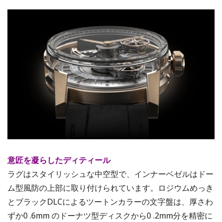
意匠を凝らしたディティール
ラグはスタイリッシュな中空型で、インナーベゼルはドー
ム型風防の上部に取り付けられています。ロジウムめっき
とブラックDLCによるツートンカラーの文字盤は、厚さわ
ずか0 .6mm のドーナツ型ディスクから0 .2mm分を精密に