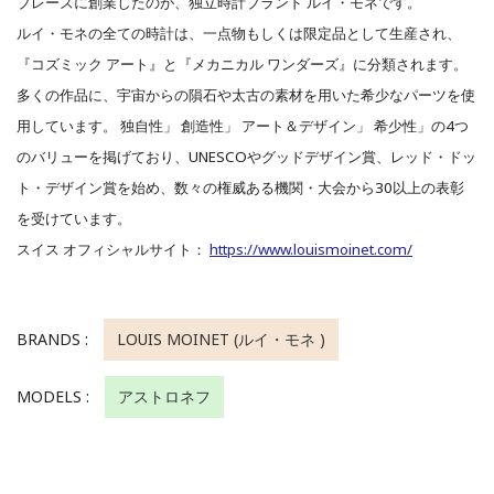
ブレーズに創業したのが、独立時計ブランド ルイ・モネです。
ルイ・モネの全ての時計は、一点物もしくは限定品として生産され、
『コズミック アート』と『メカニカル ワンダーズ』に分類されます。
多くの作品に、宇宙からの隕石や太古の素材を用いた希少なパーツを使
用しています。 独自性」 創造性」 アート＆デザイン」 希少性」の4つ
のバリューを掲げており、UNESCOやグッドデザイン賞、レッド・ドッ
ト・デザイン賞を始め、数々の権威ある機関・大会から30以上の表彰
を受けています。
スイス オフィシャルサイト：
https://www.louismoinet.com/
BRANDS :
LOUIS MOINET (ルイ・モネ )
MODELS :
アストロネフ