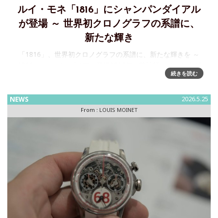
ルイ・モネ「1816」にシャンパンダイアル
が登場 ～ 世界初クロノグラフの系譜に、
新たな輝き
「1816」、世界初クロノグラフの系譜に、新たな輝きを ～
1816 シャンパンダイアル登場1816年、時計師ルイ・モネが
続きを読む
世界初のクロノグラフを完成させました。その歴史的偉業を
現代に蘇らせたコレクション「1816」に、新たなカラーバリ
NEWS
2026.5.25
From :
LOUIS MOINET