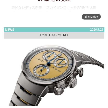
詩的なレディス新作 「スカイダンス」～月の"静"と太陽
の"動"が交差する太陽と月という二つの天体をテーマにした
続きを読む
レディス新作スカイダンスを発表いたします。12時位置には
月隕石「ドファール 457」と三日月を配し、6時位置には60秒
NEWS
2026.5.25
From :
LOUIS MOINET