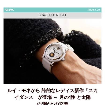
の機械」としてのクロノグラフを完成させました。同じ時
代、精度の
NEWS
2026.5.26
From :
LOUIS MOINET
ルイ・モネから 詩的なレディス新作「スカ
イダンス」が登場 ～ 月の"静”と太陽
の"動"との交差