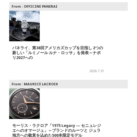
From :
OFFICINE PANERAI
パネライ、第38回アメリカズカップを目指し 2つの
新しい「ルミノール ルナ・ロッサ」を発表～ナポ
リ2027への
2026.7.31
From :
MAURICE LACROIX
モーリス・ラクロア「1975 Legacy ― セニュレジ
エへのオマージュ」～ブランドのルーツと ジュラ
地方への敬意を込めた500本限定モデル