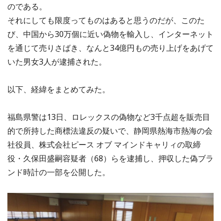
のである。
それにしても限度ってものはあると思うのだが、このた
び、中国から30万個に近い偽物を輸入し、インターネット
を通じて売りさばき、なんと34億円もの売り上げをあげて
いた男女3人が逮捕された。
以下、経緯をまとめてみた。
福島県警は13日、ロレックスの偽物など3千点超を販売目
的で所持した商標法違反の疑いで、静岡県熱海市熱海の会
社役員、株式会社ピース オブ マインドキャリィの取締
役・久保田盛嗣容疑者（68）らを逮捕し、押収した偽ブラ
ンド時計の一部を公開した。