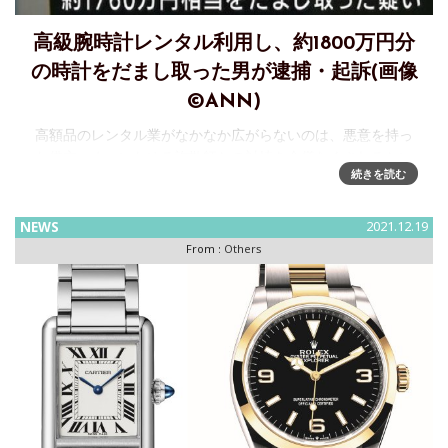
高級腕時計レンタル利用し、約1800万円分
の時計をだまし取った男が逮捕・起訴(画像
©ANN)
高額品のレンタル業がなかなか広がらないのは、悪意を持っ
た借主、まぁいわゆる詐欺師との対峙を余儀なくされるとい
続きを読む
う点にも大きな要因があると思う。機械式時計の空前のブー
ムの中にあって、腕時計レンタル業などは事業としてもかな
り有望なような気もするが
NEWS
2021.12.19
From :
Others