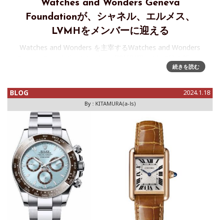
Watches and Wonders Geneva
Foundationが、シャネル、エルメス、
LVMHをメンバーに迎える
Watches and Wonders を主宰するWatches and Wonders
Geneva Foundation(ジュネーブ時計財団）が、3社の新メン
続きを読む
バー、シャネル、エルメス、LVMHを迎える6月25日付で配信
されたプレスリリー
BLOG
2024.1.18
By :
KITAMURA(a-ls)