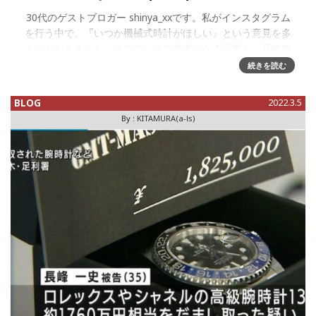
30代のゲストブロガー shinya_xxです。私がインスタグラム
を行う中で、『いつか機械式時計がほしい』という意見を多
くいただきました。そこで、その参考になる記事を、具体例
を用いて書きました。今回は、初心者向けの内容になってい
続きを読む
ます。最後ま
BLOG
2022.3.5
By :
KITAMURA(a-ls)