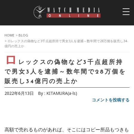
togg
navi
HOME
>
BLOG
> ロレックスの偽物など3千点超所持で男女3人を逮捕～数年間で28万個を販売し34
億円の売上か
ロ
レックスの偽物など3千点超所持
で男女3人を逮捕～数年間で28万個を
販売し34億円の売上か
2022年6月13日
By :
KITAMURA(a-ls)
コメントを投稿する
高額で売れるものがあれば、そこにはコピー所品もつきも