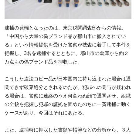
逮捕の発端となったのは、東京税関調査部からの情報。
「中国から大量の偽ブランド品が郡山市に搬入されてい
る」という情報提供を受けた警察が捜査に着手して事件を
把握し、3名を逮捕するとともに、郡山市の倉庫から約２
万点もの偽ブランド品を押収した。
こうした違法コピー品が日本国内に持ち込まれた場合は通
関できず破棄処分とされるのだが、犯罪への関与が疑われ
る場合は、警察に連絡のうえ何食わぬ顔で通関させ、組織
の全貌を把握し犯罪の証拠を固めたのちに一斉逮捕に動く
ケースがあり、今回はそれにあたる。
また、逮捕時に押収した書類や帳簿などの分析から、３人