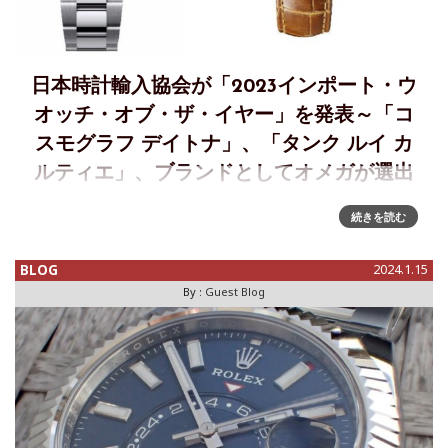
日本時計輸入協会が「2023インポート・ウ
オッチ・オブ・ザ・イヤー」を発表～「コ
スモグラフ デイトナ」、「タンク ルイ カ
ルティエ」、ブランドとしてオメガが選出
一般社団法人 日本時計輸入協会が「2023 インポート・ウオ
続きを読む
ッチ・オブ・ザ・イヤー」を発表毎年の恒例となっている、
一般社団法人 日本時計輸入協会の「インポート・ウォッチ・
BLOG
2024.1.15
オブ・ザ・イヤー」、2022年はオメガが全3部門を独占性は
By :
Guest Blog
するという結