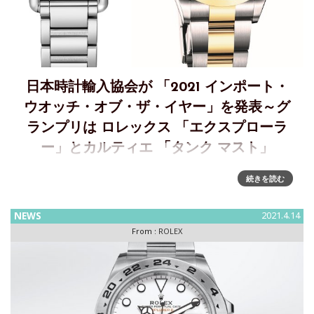
日本時計輸入協会が 「2021 インポート・
ウオッチ・オブ・ザ・イヤー」を発表～グ
ランプリは ロレックス 「エクスプローラ
ー」とカルティエ 「タンク マスト」
一般社団法人 日本時計輸入協会が「2021 インポート・ウオ
続きを読む
ッチ・オブ・ザ・イヤー」を決定一般社団法人 日本時計輸入
協会（理事長 堀田峰明）は、 ウオッチコーディネーター資格
NEWS
2021.4.14
取得者(略称：CWC、2021年12月現在2,759 名、上級CW
From :
ROLEX