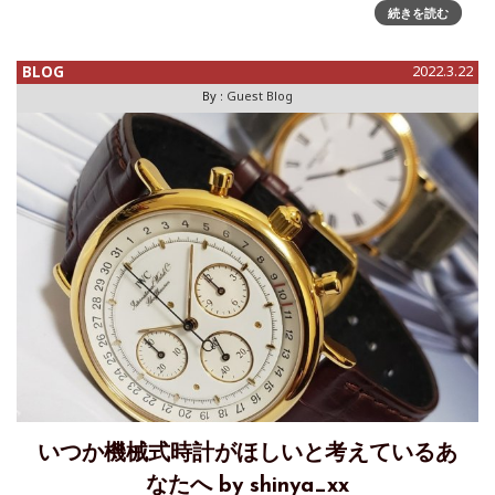
続きを読む
のたび、中国から30万個に近い偽物を輸入し、インターネッ
トを通じて売りさばき、なんと34億円もの売り上げをあげて
いた男女3人が逮捕さ
BLOG
2022.3.22
By :
Guest Blog
いつか機械式時計がほしいと考えているあ
なたへ by shinya_xx