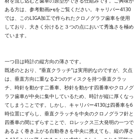
材を流し込むと歯車の原型ができる仕組みです。ご興味が
ある方は、参考動画
をご覧ください。キャリバー4130
[*1]
では、このLIGA加工で作られたクロノグラフ歯車を使用
しており、大きく分けると３つの点において秀逸さを極め
ています。
一つ目は時計の縦方向の薄さです。
既述のとおり、“垂直クラッチ”は実用的なのですが、欠点
は、垂直方向に重なる2つのディスクを持つ垂直クラッ
チ、時針を動かす二番車、秒針を動かす四番車やクロノグ
ラフ歯車が中央に集中しているため、時計が縦に厚くなっ
てしまうことです。しかし、キャリバー4130は四番車を6
時位置にずらし、垂直クラッチを中央のクロノグラフ針と
四番車の間にずらすことで、ロレックス三大発明の一つで
あるよく巻き上がる自動巻きを中央に携えても、縦の厚さ