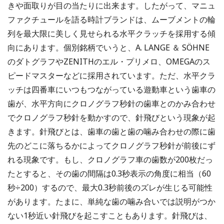
きや面取りが目の当たりに出来ます。したがって、マニュ
ファクチュールを語る時計ブランドは、ムーブメントの輪
列を最大限に美しく見せられる水平クラッチを採用する傾
向にあります。個別銘柄でいうと、A. LANGE ＆ SÖHNE
のダトグラフやZENITHのエル・プリメロ、OMEGAのス
ピードマスターなどに採用されています。ただ、水平クラ
ッチは四番車にいつもつながっている遊動車という歯車の
歯が、水平方向にクロノグラフ秒針の歯車とのかみ合わせ
でクロノグラフ秒針を動かすので、針飛びという現象が起
きます。針飛びとは、歯車の歯と歯の噛み合わせの際に歯
先のどこに落ちるかによってクロノグラフ秒針が前後にず
れる現象です。もし、クロノグラフ車の歯数が200枚だっ
たとすると、その歯の間隔は0.3秒表示の角度に相当（60
秒÷200）するので、最大0.3秒前後のズレが生じる可能性
があります。たまに、単純な歯の噛み合いでは説明がつか
ない1秒近い針飛びを起こすこともあります。針飛びは、