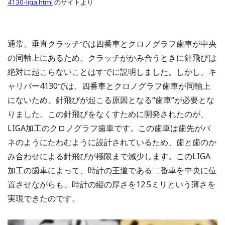
4130-liga.html
のサイトより
通常、垂直クラッチでは四番車とクロノグラフ歯車が中央
の同軸上にあるため、クラッチがかみ合うときに針飛びは
絶対に起こらないことはすでに説明しました。しかし、キ
ャリバー4130では、四番車とクロノグラフ歯車が同軸上
にないため、針飛びが起こる原因となる“歯車“が必要とな
りました。この針飛びをなくすために開発されたのが、
LIGA加工のクロノグラフ歯車です。この歯車は歯先がバ
ネのようにたわむように設計されているため、歯と歯のか
み合わせによる針飛びが極限まで減少します。このLIGA
加工の歯車によって、時計の王道である二番車を中央に位
置させながらも、時計の縦の厚さを12.5ミリという薄さを
実現できたのです。