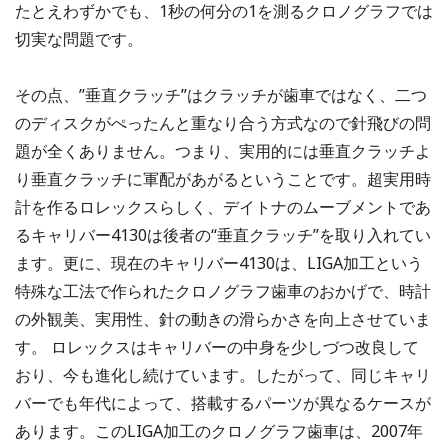
たとえわずかでも、1秒の何分の1を測るクロノグラフでは
切実な問題です。
その点、”垂直クラッチ”はクラッチが歯車ではなく、二つ
のディスクがぺったんと重なり合う方式なので針飛びの問
題が全くありません。つまり、実用的には垂直クラッチよ
り垂直クラッチに軍配があがるということです。超実用時
計を作るロレックスらしく、デイトナのムーブメントであ
るキャリバー4130は後者の“垂直クラッチ”を取り入れてい
ます。更に、現在のキャリバー4130は、LIGA加工という
特殊な工法で作られたクロノグラフ歯車のおかげで、時計
の外観美、実用性、針の動きの滑らかさを向上させていま
す。 ロレックスはキャリバーの中身を少しづつ改良して
おり、今も進化し続けています。したがって、同じキャリ
バーでも年代によって、搭載するパーツが異なるケースが
あります。このLIGA加工のクロノグラフ歯車は、2007年