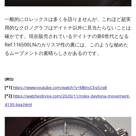
一般的にロレックスは多くを語りませんが、これほど超実
用的なクロノグラフはデイトナ以外に見当たらないことは
確かです。現在販売されているデイトナの第6世代となる
Ref.116500LNのカリスマ性の裏には、このような秘めた
るムーブメントの素晴らしさがあるのです。
[脚注]
[*1]
https://www.youtube.com/watch?v=MBnsCEg5zg8
[*2]
https://watchesbysjx.com/2020/11/rolex-daytona-movement-
4130-liga.html