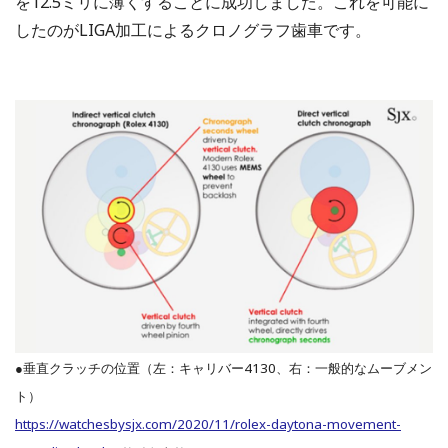
を12.5ミリに薄くすることに成功しました。これを可能に
したのがLIGA加工によるクロノグラフ歯車です。
●垂直クラッチの位置（左：キャリバー4130、右：一般的なムーブメン
ト）
https://watchesbysjx.com/2020/11/rolex-daytona-movement-