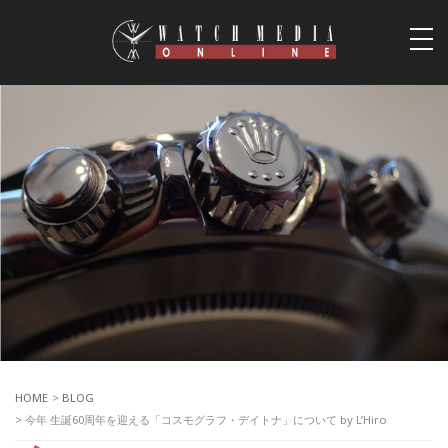
togg
navi
HOME
>
BLOG
> 今年 生誕60周年を迎える「コスモグラフ・デイトナ」について by L’Hiro