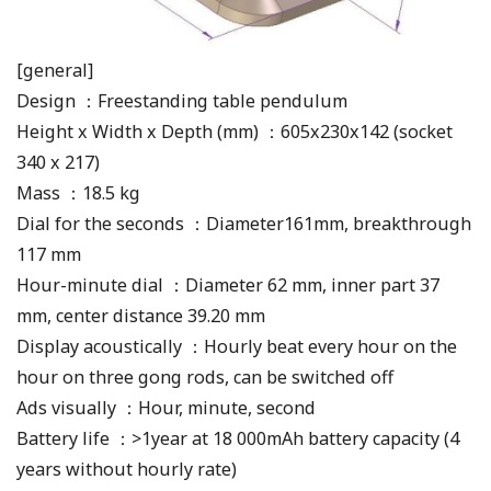
[general]
Design ：Freestanding table pendulum
Height x Width x Depth (mm) ：605x230x142 (socket
340 x 217)
Mass ：18.5 kg
Dial for the seconds ：Diameter161mm, breakthrough
117 mm
Hour-minute dial ：Diameter 62 mm, inner part 37
mm, center distance 39.20 mm
Display acoustically ：Hourly beat every hour on the
hour on three gong rods, can be switched off
Ads visually ：Hour, minute, second
Battery life ：>1year at 18 000mAh battery capacity (4
years without hourly rate)