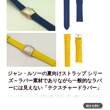
ジャン・ルソーの夏向けストラップ シリー
ズ～ラバー素材でありながら一般的なラバ
ーには見えない「テクスチャードラバー」
ヴィンテージウォッチ愛好家に朗報～夏に備えてレザースト
ラップを衣替え猛暑が予想されている今年の夏は、ヴィンテ
続きを読む
ージウォッチ愛好家にとっては辛い季節。というのもアール