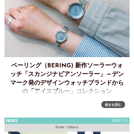
ベーリング（BERING) 新作ソーラーウォ
ッチ「スカンジナビアンソーラー」～デン
マーク発のデザインウォッチブランドから
の「アイスブルー」コレクション
BERINGから北極の氷河が織りなす繊細なアイスブルーをま
続きを読む
とったソーラーウォッチが登場A quiet and beautiful color
"Ice Blue"――デンマークのデザインウォッチブランド
NEWS
2026.7.31
BERINGは、北極の広大な大自然か
From :
Others