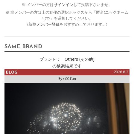
※ メンバーの方は
サインイン
して投稿下さいませ。
※ 非メンバーの方は上の動作の選択ボックスから「匿名(ニックネーム
可)で」を選択してください。
(新規
メンバー登録
をおすすめしております。)
SAME BRAND
ブランド：
Others (その他)
の検索結果です
BLOG
2026.8.2
By :
CC Fan