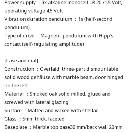
Power supply ：3x alkaline monocell LR 20 /1.5 Volt,
operating voltage 4.5 Volt
Vibration duration pendulum ：1s (half-second
pendulum)
Type of drive ：Magnetic pendulum with Hipp's
contact (self-regulating amplitude)
[Case and dial]
Construction ：Overlaid, three-part dismountable
solid wood gehäuse with marble beam, door hinged
on the left
Material ：Smoked oak solid milled, glued and
screwed with lateral glazing
Surface ：Matted and waxed with shellac
Glass ：5mm thick, faceted
Baseplate ：Marble top base30 mm/back wall 20mm