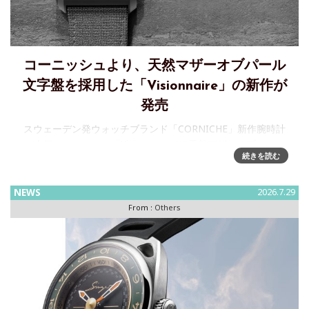
コーニッシュより、天然マザーオブパール
文字盤を採用した「Visionnaire」の新作が
発売
スウェーデン発ウォッチブランド「CORNICHE」新作腕時計
～人気コレクション「Visionnaire」に天然マザーオブパール
続きを読む
文字盤を採用した新作が登場株式会社ビヨンクールが運営す
るウォッチセレクトショップ「H°M’S
NEWS
2026.7.29
From :
Others