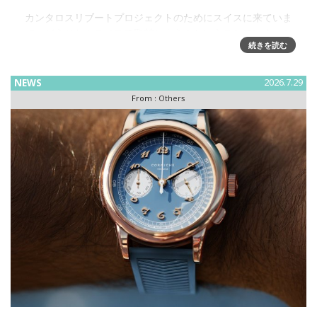
カンタロスリブートプロジェクトのためにスイスに来ていま
す。どうせならスイスで取材しよう！ということでいくつか
続きを読む
の取材を「熱いうち」にレポートしたいと思います。関口氏
のワークショップをWatches & Wondersシーズンに訪問した
ときに関
NEWS
2026.7.29
From :
Others