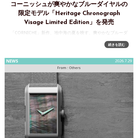
コーニッシュが爽やかなブルーダイヤルの
限定モデル「Heritage Chronograph
Visage Limited Edition」を発売
「CORNICHE」新作、地中海の夏を映す、爽やかなブルーダ
イヤルの「Heritage Chronograph Visage Limited Edition」
続きを読む
発売株式会社ビヨンクールが運営するファッションウォッチ
セレクトショップ「H°
NEWS
2026.7.29
From :
Others