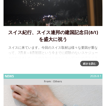
スイス紀行、スイス連邦の建国記念日(8/1)
を盛大に祝う
スイスに来ています。今回のスイス取材は様々な要因が重な
って、7月末～8月初頭という今までに経験のないスケジュー
ルになりました。このスケジュールによってはじめてスイス
連邦の建国記念日、すなわちSchweizer Bundesfeiertag
続きを読む
NEWS
2026.8.1
From :
Others