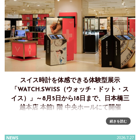
スイス時計を体感できる体験型展示
「WATCH.SWISS（ウォッチ・ドット・ス
イス）」～8月5日から18日まで、日本橋三
越本店 本館1 階 中央ホールにて開催
スイス時計産業の魅力を幅広い世代に伝える体験型エキシビ
続きを読む
ション「WATCH.SWISS（ウォッチ・ドット・スイス）」が、
日本橋三越本店の「第29回 三越ワールドウォッチフェア」メ
NEWS
2026.7.27
イン会場に登場「WATCH.SWISS」は、スイス時計協会FHが