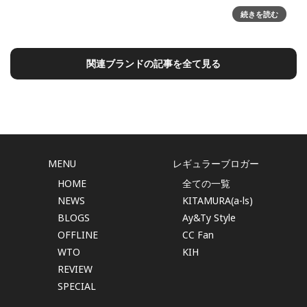
年に一度の時計の祭典、「第29回三越ワールドウォッチフェ
続きを読む
ア」8月5日(水)より日本橋三越本店で開幕～本館1階 中央ホー
ルで初開催するスペシャルエキシビジョンでは時計の世界を
体感出来るイベントも日本橋三越本店では、国内最大級の時
関連ブランドの記事を全て見る
計イベント「第
MENU
レギュラーブロガー
HOME
全ての一覧
NEWS
KITAMURA(a-ls)
BLOGS
Ay&Ty Style
OFFLINE
CC Fan
WTO
KIH
REVIEW
SPECIAL