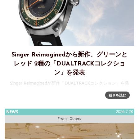
Singer Reimaginedから新作、グリーンと
レッド 2種の「DUALTRACKコレクショ
ン」を発表
Singer Reimaginedが新作「DUALTRACKコレクション」を発
表Singer Reimagined（シンガー・リイマジン）は、新コレク
続きを読む
ション「DUALTRACK」のローンチを発表しました。ブラン
ドの“Form f
NEWS
2026.7.28
From :
Others