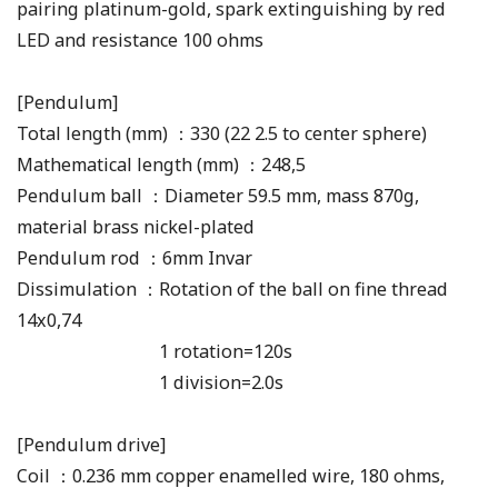
pairing platinum-gold, spark extinguishing by red
LED and resistance 100 ohms
[Pendulum]
Total length (mm) ：330 (22 2.5 to center sphere)
Mathematical length (mm) ：248,5
Pendulum ball ：Diameter 59.5 mm, mass 870g,
material brass nickel-plated
Pendulum rod ：6mm Invar
Dissimulation ：Rotation of the ball on fine thread
14x0,74
1 rotation=120s
1 division=2.0s
[Pendulum drive]
Coil ：0.236 mm copper enamelled wire, 180 ohms,