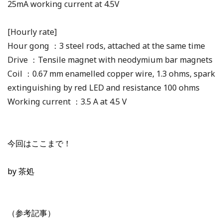
25mA working current at 4.5V
[Hourly rate]
Hour gong ：3 steel rods, attached at the same time
Drive ：Tensile magnet with neodymium bar magnets
Coil ：0.67 mm enamelled copper wire, 1.3 ohms, spark
extinguishing by red LED and resistance 100 ohms
Working current ：3.5 A at 4.5 V
今回はここまで！
by 茶処
（参考記事）