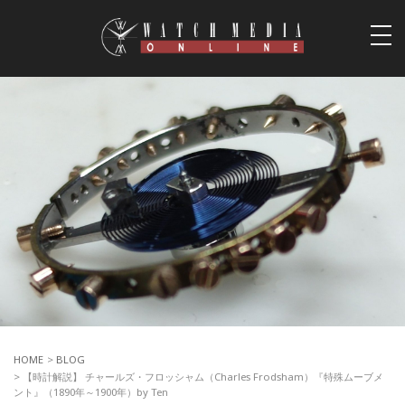
togg
navi
HOME
>
BLOG
> 【時計解説】 チャールズ・フロッシャム（Charles Frodsham）『特殊ムーブメ
ント』（1890年～1900年）by Ten