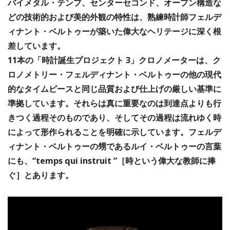
バイメタル・テンプ、センターセコンド、オープン構造な
どの技術的および美的外観の特性は、熟練時計師フェルデ
ィナント・ベルトゥーが築いた偉大なヘリテージに深く根
差しています。
11本の「時計誕生プロジェクト 3」クロノメーターは、ク
ロノメトリー・フェルディナント・ベルトゥーの他の現代
的なタイムピースと同じ品質および仕上げの厳しい基準に
準拠しています。それらは真に重要なのは到達点よりも行
きつく過程そのものであり、そしてその過程は流れゆく時
によって形作られることを明確に示しています。フェルデ
ィナント・ベルトゥーの甥であるルイ・ベルトゥーの言葉
にも、“temps qui instruit ”［時という偉大な教師に捧
ぐ］とあります。