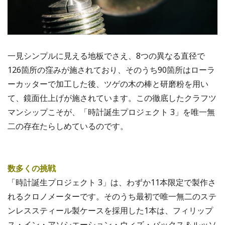
一見シンプルに見える地板でさえ、8つの異なる直径で
126箇所の窪みが施されており、そのうち90箇所はローラ
ーカッターで加工した後、ツゲの木の棒と研磨粉を用い
て、鏡面仕上げが施されています。この徹底したクラフツ
マンシップこそが、「時計誕生プロジェクト 3」を唯一無
二の存在たらしめているのです。
数多くの挑戦
「時計誕生プロジェクト 3」は、わずか11本限定で製作さ
れるクロノメーターです。そのうち最初で唯一無二のステ
ンレススティール製ケースを採用した1本は、フィリップ
ス・イン・アソシエーション・ウィズ・バックス＆ルッソ