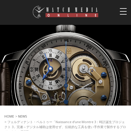
togg
navi
HOME
>
NEWS
> フェルディナント・ベルトゥー「Naissance d’une Montre 3：時計誕生プロジェ
クト 3」完遂～デジタル補助は使用せず、伝統的な工具を使い手作業で製作するプロ