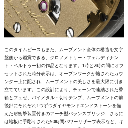
このタイムピースもまた、ムーブメント全体の構造を文字
盤側から鑑賞できる、クロノメトリー・フェルディナン
ト・ベルトゥー初の作品となります。1時と2時の間にオフ
セットされた時分表示は、オープンワークが施されたカウ
ンター上に配され、ムーブメントの美しさを最大限に引き
立てています。この設計により、チェーンで連結された香
箱とフュゼ、バイメタル・切りテンプ、ムーブメントの前
後部にそれぞれ1つずつダイヤモンドエンドストーンを備
えた耐衝撃装置付きのアーチ型バランスブリッジ、さらに
は地板に手彫りされた50時間パワーリザーブ表示など、キ