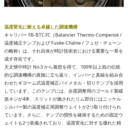
温度変化に耐える卓越した調速機構
キャリバー FB-BTC.FC（Balancier Thermo-Compensé /
温度補正テンプおよび Fusée-Chaîne / フュゼ・チェーン
の略称）は、それ自体が時計技術史における重要な一章を
成す存在です。
天文懐中時計 No.3 から着想を得て、100年以上前の伝統
的な調速機構の真髄に立ち返り、インバーと真鍮を組み合
わせたギヨーム式温度補正バイメタル・切りテンプを採用
しています。このテンプには、歩度調整用のゴールド製緩
急ネジが4本、スリットが施されたリム部分にはニッケル
シルバー製の温度補正用調整ウェイトが2つ取り付けられ
ています。さらに、テンプの慣性を確保するための固定ウ
ェイトも2つ装備されており、温度変化に対する優れた精