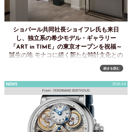
ショパール共同社長ショイフレ氏も来日
し、独立系の希少モデル・ギャラリー
「ART in TIME」の東京オープンを祝福～
誕生の地 モナコに続く新たな時計文化との
出会いを提供
続きを読む
モナコでの開廊から7年。ART IN TIMEが東京・銀座に新たな
扉を開きましたモンテカルロと同様、このウォッチメイキン
NEWS
2026.4.6
グギャラリーには、複数の独立系時計師が集い、真正性、卓
From :
FERDINAND BERTHOUD
越した職人技、そして革新性という共通の価値観のもと、新
たな時計文化