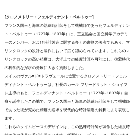
[クロノメトリー・フェルディナント・ベルトゥー]
フランス国王と海軍の熟練時計師そして機械師であったフェルディナン
ト・ベルトゥー（1727年–1807年）は、王立協会と国立科学アカデミ
ーのメンバー、および時計製造に関する多くの書物の著者でもあり、マ
リンクロックの設計と製作において広く認められています。これらのマ
リンクロックの高い精度は、大洋上での経度計算を可能にし、啓蒙時代
の科学的な探求の発展に大きく貢献しました。
スイスのヴァル=ド=トラヴェールに位置するクロノメトリー・フェル
ディナント・ベルトゥーは、社長のカール-フリードリッヒ・ショイフ
レ主導のもと、フェルディナント・ベルトゥー（1727年–1807年）自
身が誕生したこの地で、フランス国王と海軍の熟練時計師そして機械師
であった彼が究めた精度の追求を現代的な時計製造の解釈により表現し
ます。
これらのタイムピースのデザインは、この熟練時計師が製作した経度時
計や他の作品に着想を得ています。斬新なムーブメントは、長年にわた