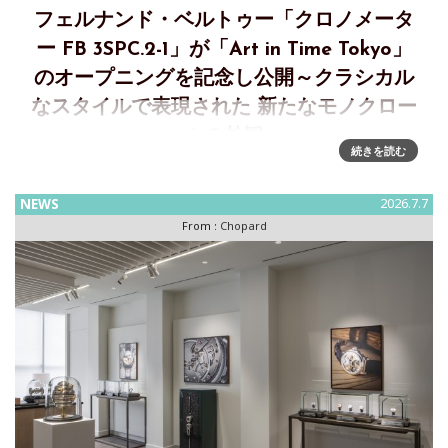
フェルナンド・ベルトゥー「クロノメータ
ー FB 3SPC.2-1」が「Art in Time Tokyo」
のオープニングを記念し公開～クラシカル
なスタイルで表現された 新たなモノクロー
ムの外観
続きを読む
クロノメーター FB 3SPC.2-1～クラシカルなスタイルで表現
された新たなモノクロームの外観数々の受賞を誇る機械式腕
NEWS
2026.7.7
時計「クロノメーター FB 3SPC」に、ローズゴールド製ケー
From :
Chopard
スとニッケルシルバー製ムーブメントを組み合わせた、新た