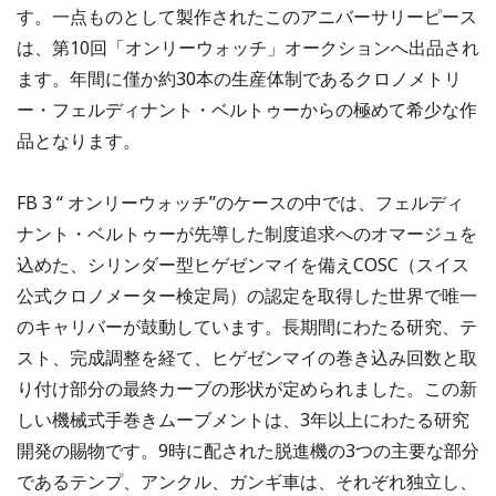
す。一点ものとして製作されたこのアニバーサリーピース
は、第10回「オンリーウォッチ」オークションへ出品され
ます。年間に僅か約30本の生産体制であるクロノメトリ
ー・フェルディナント・ベルトゥーからの極めて希少な作
品となります。
FB 3 “ オンリーウォッチ”のケースの中では、フェルディ
ナント・ベルトゥーが先導した制度追求へのオマージュを
込めた、シリンダー型ヒゲゼンマイを備えCOSC（スイス
公式クロノメーター検定局）の認定を取得した世界で唯一
のキャリバーが鼓動しています。長期間にわたる研究、テ
スト、完成調整を経て、ヒゲゼンマイの巻き込み回数と取
り付け部分の最終カーブの形状が定められました。この新
しい機械式手巻きムーブメントは、3年以上にわたる研究
開発の賜物です。9時に配された脱進機の3つの主要な部分
であるテンプ、アンクル、ガンギ車は、それぞれ独立し、