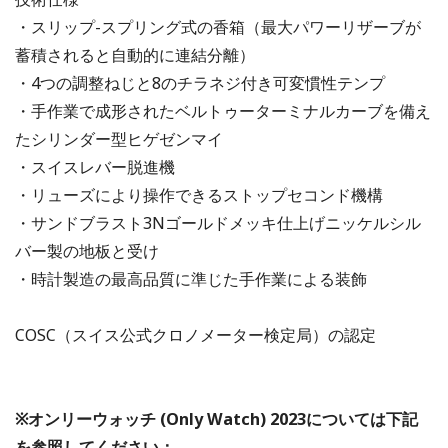
・スリップ-スプリング式の香箱（最大パワーリザーブが
蓄積されると自動的に連結分離）
・4つの調整ねじと8のチラネジ付き可変慣性テンプ
・手作業で成形されたベルトゥーターミナルカーブを備え
たシリンダー型ヒゲゼンマイ
・スイスレバー脱進機
・リューズにより操作できるストップセコンド機構
・サンドブラスト3Nゴールドメッキ仕上げニッケルシル
バー製の地板と受け
・時計製造の最高品質に準じた手作業による装飾
COSC（スイス公式クロノメーター検定局）の認定
※オンリーウォッチ (Only Watch) 2023については下記
を参照してください：