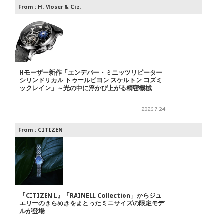
From :
H. Moser & Cie.
Hモーザー新作「エンデバー・ミニッツリピーター
シリンドリカル トゥールビヨン スケルトン コズミ
ックレイン」～光の中に浮かび上がる精密機械
2026.7.24
From :
CITIZEN
『CITIZEN L』「RAINELL Collection」からジュ
エリーのきらめきをまとったミニサイズの限定モデ
ルが登場