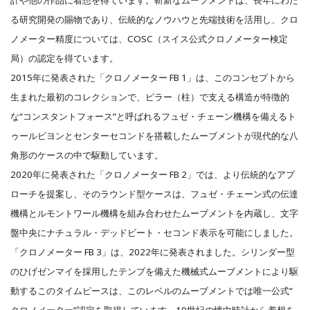
る研究開発の賜物であり、伝統的なノウハウと先端技術を活用し、クロ
ノメーター精度については、COSC（スイス公式クロノメーター検定
局）の認定を得ています。
2015年に発表された「クロノメーター FB 1」は、このコンセプトから
生まれた最初のコレクションで、ピラー（柱）で支える構造が特徴的
な“コンスタントフォース”と呼ばれるフュゼ・チェーン機構を備えるト
ゥールビヨンとセンターセコンドを搭載したムーブメントが現代的な八
角形のケースの中で駆動しています。
2020年に発表された「クロノメーター FB 2」では、より伝統的なアプ
ローチを提案し、そのラウンド型ケースは、フュゼ・チェーン式の伝達
機構とルモントワール機構を組み合わせたムーブメントを内蔵し、文字
盤中央にナチュラル・デッドビート・セコンド表示を可能にしました。
「クロノメーター FB 3」は、2022年に発表されました。シリンダー型
のひげゼンマイを採用したテンプを備えた機械式ムーブメントにより駆
動するこのタイムピースは、このレベルのムーブメントでは唯一公式“
クロノメーター”認定を取得しています。19世紀の懐中時計から着想を