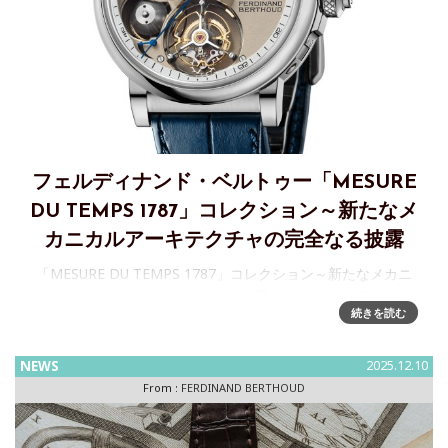
フェルディナンド・ベルトゥー「MESURE
DU TEMPS 1787」コレクション～新たなメ
カニカルアーキテクチャの完全なる披露
「MESURE DU TEMPS 1787」コレクション～新たなメカニ
カルアーキテクチャの完全なる披露 「Mesure du Temps
続きを読む
1787」コレクションは、クロノメトリー・フェルディナン
ト・ベルトゥーにおける新たな10年の幕開け
NEWS
2025.12.10
From :
FERDINAND BERTHOUD