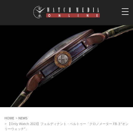
togg
navi
HOME
>
NEWS
> 【Only Watch 2023】フェルディナント・ベルトゥー「クロノメーター FB 3 “オン
リーウォッチ”」