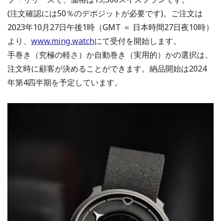
(注文確認には50％のデポジットが必要です)。ご注文は
2023年10月27日午後1時（GMT ＝ 日本時間27日夜10時）
より、
www.ming.watch
にて受付を開始します。
手巻き（究極の軽さ）か自動巻き（実用的）かの選択は、
注文時に顧客が決めることができます。納品開始は2024
年第4四半期を予定しています。