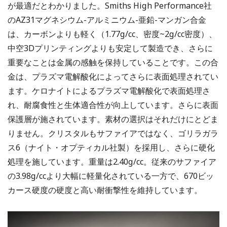
が最適だとわかりました。Smiths High Performance社
のAZ31マグネシウム-アルミニウム-亜鉛-マンガン合金
は、カーボンよりも軽く（1.77g/cc、密度~2g/cc密度）、
中空3Dプリンティングよりも安定して製造でき、さらに
重要なことは金属の感触を保持していることです。この合
金は、プラズマ電解酸化によってさらに表面処理されてい
ます。ケロナイトによるプラズマ電解酸化で表面処理さ
れ、耐腐食性と生体適合性が向上しています。さらに表面
保護層が施されています。素材の選択はそれだけにとどま
りません。クリスタルもサファイアではなく、ゴリラガラ
ス6（ナイト・オプティカル社製）を採用し、さらに硬化
処理を施しています。重量は2.40g/cc。従来のサファイア
の3.98g/ccより大幅に軽量化されている一方で、670ビッ
カース硬度の硬度と高い耐衝撃性を維持しています。