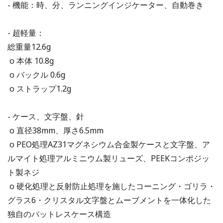
- 機能：時、分、ランニングインジケーター、自動巻き
- 超軽量：
総重量12.6g
o 本体 10.8g
o バックル 0.6g
o ストラップ1.2g
- ケース、文字盤、針
o 直径38mm、厚さ6.5mm
o PEO処理AZ31マグネシウム合金製ケースと文字盤、ア
ルマイト処理アルミニウム製リューズ、PEEKコンポジッ
ト製ネジ
o 硬化処理と反射防止処理を施したコーニング・ゴリラ・
グラス6・クリスタル文字盤とムーブメントを一体化した
独自のバットレスケース構造