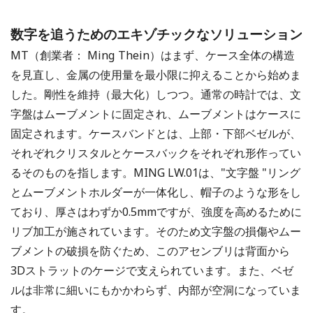
数字を追うためのエキゾチックなソリューション
MT（創業者： Ming Thein）はまず、ケース全体の構造
を見直し、金属の使用量を最小限に抑えることから始めま
した。剛性を維持（最大化）しつつ。通常の時計では、文
字盤はムーブメントに固定され、ムーブメントはケースに
固定されます。ケースバンドとは、上部・下部ベゼルが、
それぞれクリスタルとケースバックをそれぞれ形作ってい
るそのものを指します。MING LW.01は、"文字盤 "リング
とムーブメントホルダーが一体化し、帽子のような形をし
ており、厚さはわずか0.5mmですが、強度を高めるために
リブ加工が施されています。そのため文字盤の損傷やムー
ブメントの破損を防ぐため、このアセンブリは背面から
3Dストラットのケージで支えられています。また、ベゼ
ルは非常に細いにもかかわらず、内部が空洞になっていま
す。