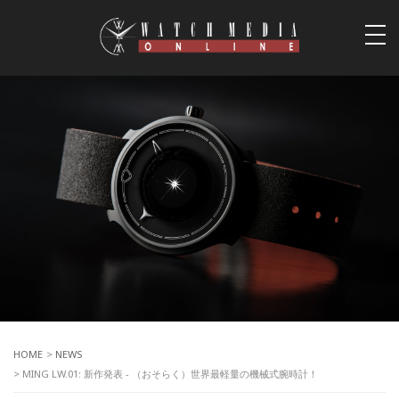
togg
navi
HOME
>
NEWS
> MING LW.01: 新作発表 - （おそらく）世界最軽量の機械式腕時計！