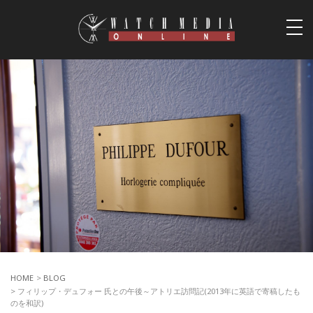
togg
navi
HOME
>
BLOG
> フィリップ・デュフォー 氏との午後～アトリエ訪問記(2013年に英語で寄稿したも
のを和訳)