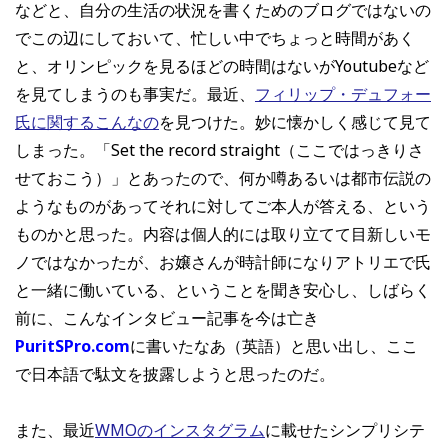
などと、自分の生活の状況を書くためのブログではないの
でこの辺にしておいて、忙しい中でちょっと時間があく
と、オリンピックを見るほどの時間はないがYoutubeなど
を見てしまうのも事実だ。最近、
フィリップ・デュフォー
氏に関するこんなの
を見つけた。妙に懐かしく感じて見て
しまった。「Set the record straight（ここではっきりさ
せておこう）」とあったので、何か噂あるいは都市伝説の
ようなものがあってそれに対してご本人が答える、という
ものかと思った。内容は個人的には取り立てて目新しいモ
ノではなかったが、お嬢さんが時計師になりアトリエで氏
と一緒に働いている、ということを聞き安心し、しばらく
前に、こんなインタビュー記事を今は亡き
PuritSPro.com
に書いたなあ（英語）と思い出し、ここ
で日本語で駄文を披露しようと思ったのだ。
また、最近
WMOのインスタグラム
に載せたシンプリシテ