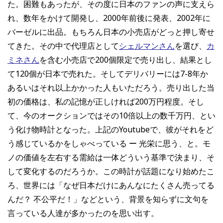
た。困難もあったが、その度に日本のファンの声に支えら
れ、数年をかけて開発し、2000年前後に発表、2002年に
バーゼルに出品。もちろん日本の小売店がどっと押し寄せ
てきた。その中で代理店として
シェルマンさん
を選び、
カ
ミネさん
を含む小売店で200個限定で売り出し、結果とし
て120個が日本で売れた。そしてデリバリーには7-8年か
あるいはそれ以上かかった人もいただろう。売り出した当
初の価格は、私の記憶が正しければ200万円程度。そし
て、今のオークションではその10倍以上の数千万円、とい
う化け物時計となった。上記のYoutubeで、彼がそれをど
う感じているかをしゃべっている ー 光栄に思う、と。モ
ノの価値を左右する需給は一体どういう基準で決まり、そ
して変化するのだろうか。この時計が話題になり始めたこ
ろ、世界には「なぜ日本だけにあんなにたくさん売ってる
んだ？ 不公平だ！」などという、背景を知らずに文句を
言っている人達が多かったのを思い出す。