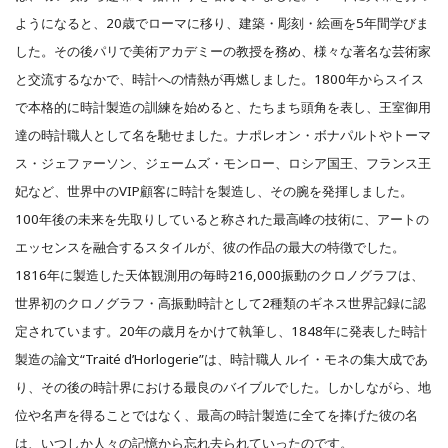
ようになると、20歳でローマに移り、建築・彫刻・絵画を5年間学びま
した。その後パリで美術アカデミーの教授を務め、様々な著名な芸術家
と交流するなかで、時計への情熱が再燃しました。1800年からスイス
で本格的に時計製造の訓練を始めると、たちまち頭角を表し、王室御用
達の時計職人として名を馳せました。ナポレオン・ボナパルトやトーマ
ス・ジェファーソン、ジェームズ・モンロー、ロシア国王、フランス王
妃など、世界中のVIP顧客に時計を製造し、その腕を発揮しました。
100年後の未来を先取りしていると称された最高峰の技術に、アートの
エッセンスを融合するスタイルが、彼の作品の最大の特徴でした。
1816年に製造した天体観測用の毎時216,000振動のクロノグラフは、
世界初のクロノグラフ・高振動時計として2種類のギネス世界記録に認
定されています。20年の歳月をかけて執筆し、1848年に発表した時計
製造の論文“Traité d’Horlogerie”は、時計職人 ルイ・モネの集大成であ
り、その後の時計界における最良のバイブルでした。しかしながら、地
位や名声を得ることではなく、最高の時計製造に全てを捧げた彼の名
は、いつしか人々の記憶から忘れ去られていったのです。