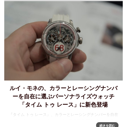
ルイ・モネの、カラーとレーシングナンバ
ーを自在に選ぶパーソナライズウォッチ
「タイム トゥ レース」に新色登場
『タイム トゥ レース』、カラーとレーシングナンバーを自在
に選ぶパーソナライズウォッチに新色登場 完全パーソナライ
続きを読む
ズ制を核とするタイム トゥ レースに、新色「「フラッシュ」