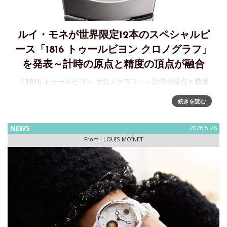
ルイ・モネが世界限定12本のスペシャルピ
ース「1816 トゥールビヨン クロノグラフ」
を発表～計時の原点と精度の頂点が融合
「1816 トゥールビヨン クロノグラフ」～計時の原点と精度
の頂点が融合した、世界限定12本のスペシャルピース 1816
続きを読む
年、時計師ルイ・モネは世界で初めて「時間を計測するため
の機械」としてのクロノグラフを完成させました。同じ時
代、精度の
NEWS
2026.5.26
From :
LOUIS MOINET