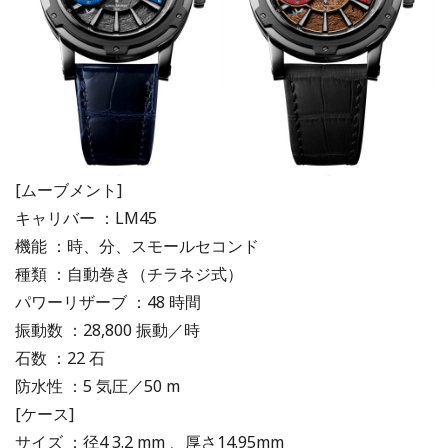
[ムーブメント]
キャリバー ：LM45
機能 ：時、分、スモールセコンド
種類 ：自動巻き（チラネジ式）
パワーリザーブ ：48 時間
振動数 ：28,800 振動／時
石数 ：22 石
防水性 ：5 気圧／50 m
[ケース]
サイズ ：径4 3.2 mm 、厚さ14.95mm