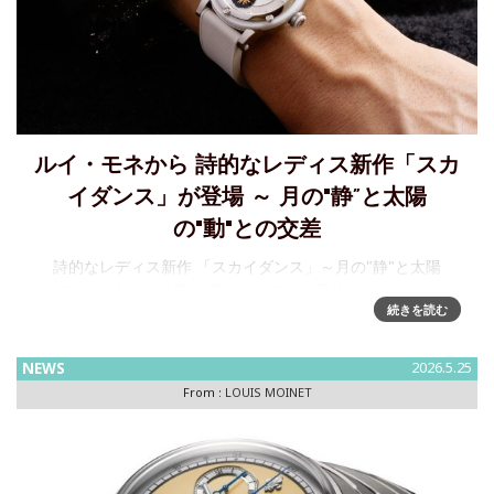
ルイ・モネから 詩的なレディス新作「スカ
イダンス」が登場 ～ 月の"静”と太陽
の"動"との交差
詩的なレディス新作 「スカイダンス」～月の"静"と太陽
の"動"が交差する太陽と月という二つの天体をテーマにした
続きを読む
レディス新作スカイダンスを発表いたします。12時位置には
月隕石「ドファール 457」と三日月を配し、6時位置には60秒
NEWS
2026.5.25
From :
LOUIS MOINET