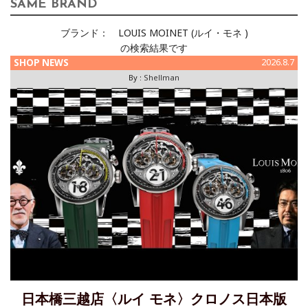
SAME BRAND
ブランド：
LOUIS MOINET (ルイ・モネ )
の検索結果です
SHOP NEWS
2026.8.7
By :
Shellman
日本橋三越店〈ルイ モネ〉クロノス日本版