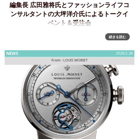
編集長 広田雅将氏とファッションライフコ
ンサルタントの大坪洋介氏によるトークイ
ベント＆受注会
会期：2026年8月11日(火・祝) 午後3時～会場：日本橋三越
続きを読む
本店 本館6階 ウォッチギャラリー / cal.BAR 2026年8月5日
(水)から開催の「第29回日本橋三越ワールドウォッチフェ
NEWS
2026.5.26
ア」に合わせて、スイスの時計
From :
LOUIS MOINET