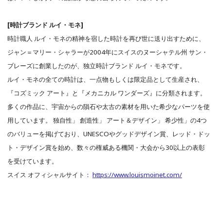
[時計ブランド ルイ・モネ]
時計職人 ルイ・モネの精神を宿した時計を再び世に送り出すために、
ジャン＝マリー・シャラーが2004年にスイスのヌーシャテル州 サン・
ブレーズに創業したのが、独立時計ブランド ルイ・モネです。
ルイ・モネの全ての時計は、一点物もしくは限定品として生産され、
『コズミック アート』と『メカニカル ワンダーズ』に分類されます。
多くの作品に、宇宙からの隕石や太古の素材を用いた希少なパーツを使
用しています。 独自性」 創造性」 アート＆デザイン」 希少性」の4つ
のバリューを掲げており、UNESCOやグッドデザイン賞、レッド・ドッ
ト・デザイン賞を始め、数々の権威ある機関・大会から30以上の表彰
を受けています。
スイス オフィシャルサイト：
https://www.louismoinet.com/