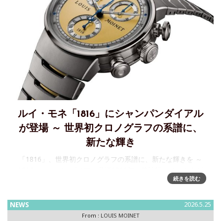
ルイ・モネ「1816」にシャンパンダイアル
が登場 ～ 世界初クロノグラフの系譜に、
新たな輝き
「1816」、世界初クロノグラフの系譜に、新たな輝きを ～
1816 シャンパンダイアル登場1816年、時計師ルイ・モネが
続きを読む
世界初のクロノグラフを完成させました。その歴史的偉業を
現代に蘇らせたコレクション「1816」に、新たなカラーバリ
NEWS
2026.5.25
From :
LOUIS MOINET